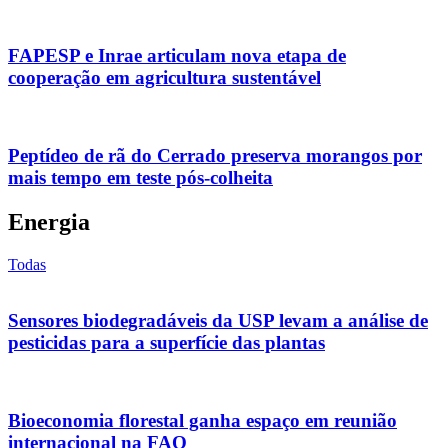
FAPESP e Inrae articulam nova etapa de
cooperação em agricultura sustentável
Peptídeo de rã do Cerrado preserva morangos por
mais tempo em teste pós-colheita
Energia
Todas
Sensores biodegradáveis da USP levam a análise de
pesticidas para a superfície das plantas
Bioeconomia florestal ganha espaço em reunião
internacional na FAO