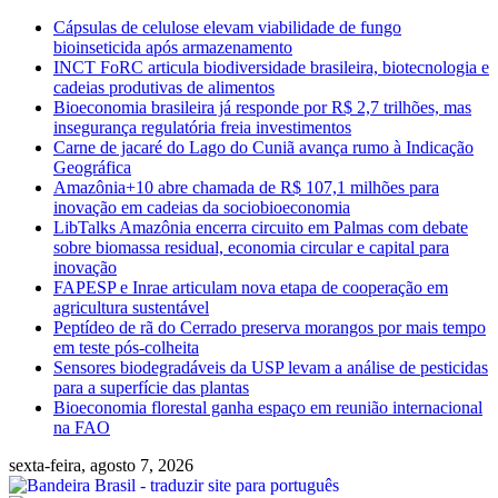
Skip
Cápsulas de celulose elevam viabilidade de fungo
to
bioinseticida após armazenamento
content
INCT FoRC articula biodiversidade brasileira, biotecnologia e
cadeias produtivas de alimentos
Bioeconomia brasileira já responde por R$ 2,7 trilhões, mas
insegurança regulatória freia investimentos
Carne de jacaré do Lago do Cuniã avança rumo à Indicação
Geográfica
Amazônia+10 abre chamada de R$ 107,1 milhões para
inovação em cadeias da sociobioeconomia
LibTalks Amazônia encerra circuito em Palmas com debate
sobre biomassa residual, economia circular e capital para
inovação
FAPESP e Inrae articulam nova etapa de cooperação em
agricultura sustentável
Peptídeo de rã do Cerrado preserva morangos por mais tempo
em teste pós-colheita
Sensores biodegradáveis da USP levam a análise de pesticidas
para a superfície das plantas
Bioeconomia florestal ganha espaço em reunião internacional
na FAO
sexta-feira, agosto 7, 2026