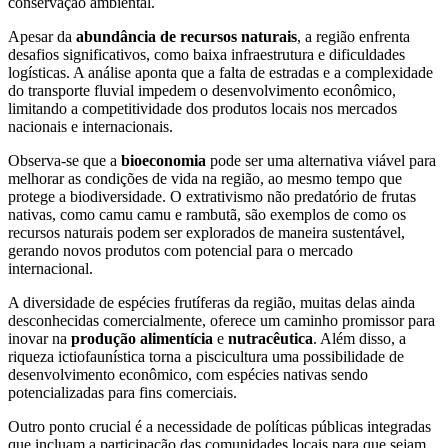
conservação ambiental.
Apesar da
abundância de recursos naturais
, a região enfrenta
desafios significativos, como baixa infraestrutura e dificuldades
logísticas. A análise aponta que a falta de estradas e a complexidade
do transporte fluvial impedem o desenvolvimento econômico,
limitando a competitividade dos produtos locais nos mercados
nacionais e internacionais.
Observa-se que a
bioeconomia
pode ser uma alternativa viável para
melhorar as condições de vida na região, ao mesmo tempo que
protege a biodiversidade. O extrativismo não predatório de frutas
nativas, como camu camu e rambutã, são exemplos de como os
recursos naturais podem ser explorados de maneira sustentável,
gerando novos produtos com potencial para o mercado
internacional.
A diversidade de espécies frutíferas da região, muitas delas ainda
desconhecidas comercialmente, oferece um caminho promissor para
inovar na
produção alimentícia
e
nutracêutica
. Além disso, a
riqueza ictiofaunística torna a piscicultura uma possibilidade de
desenvolvimento econômico, com espécies nativas sendo
potencializadas para fins comerciais.
Outro ponto crucial é a necessidade de políticas públicas integradas
que incluam a participação das comunidades locais para que sejam