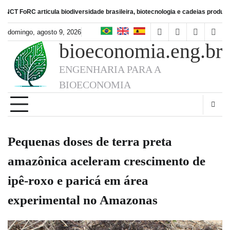
Skip
C articula biodiversidade brasileira, biotecnologia e cadeias produtivas de al
to
content
domingo, agosto 9, 2026
facebook
instagram
linkedin
twitt
bioeconomia.eng.br
ENGENHARIA PARA A
BIOECONOMIA
Pequenas doses de terra preta
amazônica aceleram crescimento de
ipê-roxo e paricá em área
experimental no Amazonas