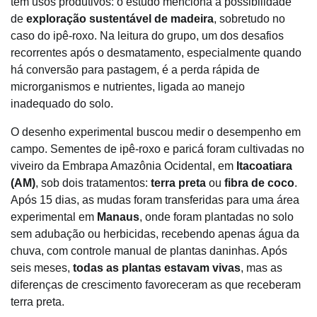
têm usos produtivos: o estudo menciona a possibilidade
de
exploração sustentável de madeira
, sobretudo no
caso do ipê-roxo. Na leitura do grupo, um dos desafios
recorrentes após o desmatamento, especialmente quando
há conversão para pastagem, é a perda rápida de
microrganismos e nutrientes, ligada ao manejo
inadequado do solo.
O desenho experimental buscou medir o desempenho em
campo. Sementes de ipê-roxo e paricá foram cultivadas no
viveiro da Embrapa Amazônia Ocidental, em
Itacoatiara
(AM)
, sob dois tratamentos:
terra preta
ou
fibra de coco
.
Após 15 dias, as mudas foram transferidas para uma área
experimental em
Manaus
, onde foram plantadas no solo
sem adubação ou herbicidas, recebendo apenas água da
chuva, com controle manual de plantas daninhas. Após
seis meses,
todas as plantas estavam vivas
, mas as
diferenças de crescimento favoreceram as que receberam
terra preta.