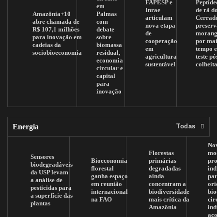
FAPESP e
Peptíde
em
Inrae
de rã d
Amazônia+10
Palmas
articulam
Cerrad
abre chamada de
com
nova etapa
preserv
R$ 107,1 milhões
debate
de
morang
para inovação em
sobre
cooperação
por mai
cadeias da
biomassa
em
tempo 
sociobioeconomia
residual,
agricultura
teste pó
economia
sustentável
colheit
circular e
capital
para
inovação
Energia
Todas
No
Florestas
mo
Sensores
Bioeconomia
primárias
pr
biodegradáveis
florestal
degradadas
ind
da USP levam
ganha espaço
ainda
pa
a análise de
em reunião
concentram a
ori
pesticidas para
internacional
biodiversidade
bi
a superfície das
na FAO
mais crítica da
cir
plantas
Amazônia
ind
aç