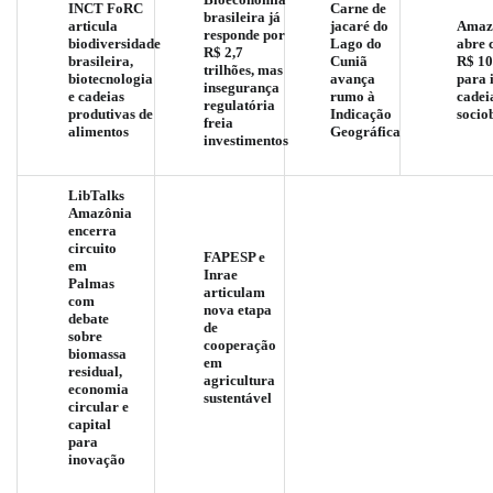
INCT FoRC
Carne de
brasileira já
articula
jacaré do
Amaz
responde por
biodiversidade
Lago do
abre 
R$ 2,7
brasileira,
Cuniã
R$ 10
trilhões, mas
biotecnologia
avança
para 
insegurança
e cadeias
rumo à
cadei
regulatória
produtivas de
Indicação
socio
freia
alimentos
Geográfica
investimentos
LibTalks
Amazônia
encerra
circuito
FAPESP e
em
Inrae
Palmas
articulam
com
nova etapa
debate
de
sobre
cooperação
biomassa
em
residual,
agricultura
economia
sustentável
circular e
capital
para
inovação