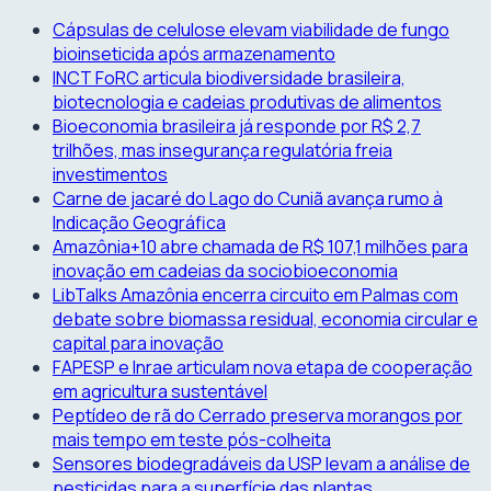
Skip
Cápsulas de celulose elevam viabilidade de fungo
to
bioinseticida após armazenamento
content
INCT FoRC articula biodiversidade brasileira,
biotecnologia e cadeias produtivas de alimentos
Bioeconomia brasileira já responde por R$ 2,7
trilhões, mas insegurança regulatória freia
investimentos
Carne de jacaré do Lago do Cuniã avança rumo à
Indicação Geográfica
Amazônia+10 abre chamada de R$ 107,1 milhões para
inovação em cadeias da sociobioeconomia
LibTalks Amazônia encerra circuito em Palmas com
debate sobre biomassa residual, economia circular e
capital para inovação
FAPESP e Inrae articulam nova etapa de cooperação
em agricultura sustentável
Peptídeo de rã do Cerrado preserva morangos por
mais tempo em teste pós-colheita
Sensores biodegradáveis da USP levam a análise de
pesticidas para a superfície das plantas