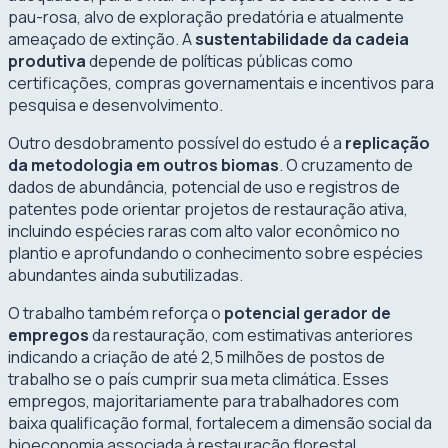
pau-rosa, alvo de exploração predatória e atualmente
ameaçado de extinção. A
sustentabilidade da cadeia
produtiva
depende de políticas públicas como
certificações, compras governamentais e incentivos para
pesquisa e desenvolvimento.
Outro desdobramento possível do estudo é a
replicação
da metodologia em outros biomas
. O cruzamento de
dados de abundância, potencial de uso e registros de
patentes pode orientar projetos de restauração ativa,
incluindo espécies raras com alto valor econômico no
plantio e aprofundando o conhecimento sobre espécies
abundantes ainda subutilizadas.
O trabalho também reforça o
potencial gerador de
empregos
da restauração, com estimativas anteriores
indicando a criação de até 2,5 milhões de postos de
trabalho se o país cumprir sua meta climática. Esses
empregos, majoritariamente para trabalhadores com
baixa qualificação formal, fortalecem a dimensão social da
bioeconomia associada à restauração florestal.