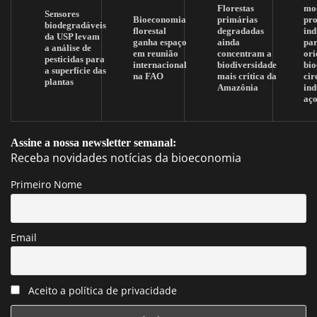
Florestas
mo
Sensores
Bioeconomia
primárias
pr
biodegradáveis
florestal
degradadas
ind
da USP levam
ganha espaço
ainda
pa
a análise de
em reunião
concentram a
ori
pesticidas para
internacional
biodiversidade
bi
a superfície das
na FAO
mais crítica da
cir
plantas
Amazônia
ind
aç
Assine a nossa newsletter semanal:
Receba novidades notícias da bioeconomia
Primeiro Nome
Email
Aceito a política de privacidade