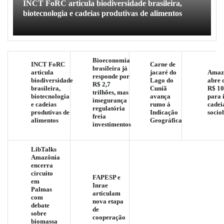
INCT FoRC articula biodiversidade brasileira,
biotecnologia e cadeias produtivas de alimentos
Bioeconomia
INCT FoRC
Carne de
brasileira já
articula
jacaré do
Amaz
responde por
biodiversidade
Lago do
abre 
R$ 2,7
brasileira,
Cuniã
R$ 10
trilhões, mas
biotecnologia
avança
para 
insegurança
e cadeias
rumo à
cadei
regulatória
produtivas de
Indicação
socio
freia
alimentos
Geográfica
investimentos
LibTalks
Amazônia
encerra
circuito
FAPESP e
em
Inrae
Palmas
articulam
com
nova etapa
debate
de
sobre
cooperação
biomassa