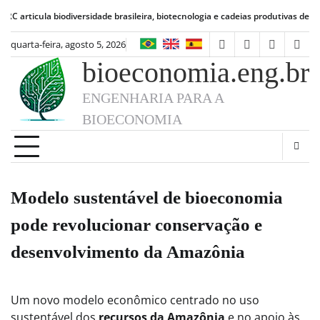
Skip
cula biodiversidade brasileira, biotecnologia e cadeias produtivas de alimentos
to
content
quarta-feira, agosto 5, 2026
facebook
instagram
linkedin
twit
bioeconomia.eng.br
ENGENHARIA PARA A
BIOECONOMIA
Modelo sustentável de bioeconomia
pode revolucionar conservação e
desenvolvimento da Amazônia
Um novo modelo econômico centrado no uso
sustentável dos
recursos da Amazônia
e no apoio às