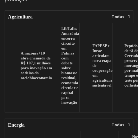
Todas
Agricultura
LibTalks
Amazônia
encerra
circuito
FAPESP e
Peptíde
em
Inrae
de rã d
Amazônia+10
Palmas
articulam
Cerrad
abre chamada de
com
nova etapa
preserv
R$ 107,1 milhões
debate
de
morang
para inovação em
sobre
cooperação
por mai
cadeias da
biomassa
em
tempo 
sociobioeconomia
residual,
agricultura
teste pó
economia
sustentável
colheit
circular e
capital
para
inovação
Todas
Energia
No