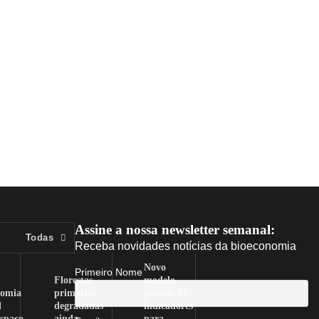
Assine a nossa newsletter semanal:
Todas
Receba novidades notícias da bioeconomia
Novo
Primeiro Nome
Florestas
modelo
nomia
primárias
propõe 54
l
degradadas
indicadores
spaço
ainda
para