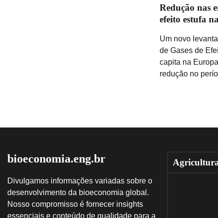
Redução nas em
efeito estufa 
Um novo levanta
de Gases de Efei
capita na Europa
redução no perí
bioeconomia.eng.br
Agricultur
Divulgamos informações variadas sobre o
desenvolvimento da bioeconomia global.
Nosso compromisso é fornecer insights
essenciais e conteúdo de qualidade para a