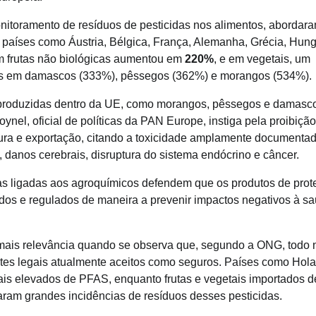
nitoramento de resíduos de pesticidas nos alimentos, abordar
 países como Áustria, Bélgica, França, Alemanha, Grécia, Hung
m frutas não biológicas aumentou em
220%
, e em vegetais, um
ias em damascos (333%), pêssegos (362%) e morangos (534%).
o produzidas dentro da UE, como morangos, pêssegos e damasco
nel, oficial de políticas da PAN Europe, instiga pela proibiçã
ura e exportação, citando a toxicidade amplamente documenta
 danos cerebrais, disruptura do sistema endócrino e câncer.
ias ligadas aos agroquímicos defendem que os produtos de pro
dos e regulados de maneira a prevenir impactos negativos à s
ais relevância quando se observa que, segundo a ONG, todo n
Eventos E Conferências
ites legais atualmente aceitos como seguros. Países como Hol
LibTalks Amazônia encerra circuit
is elevados de PFAS, enquanto frutas e vegetais importados d
Palmas com debate sobre biomassa
aram grandes incidências de resíduos desses pesticidas.
residual, economia circular e capita