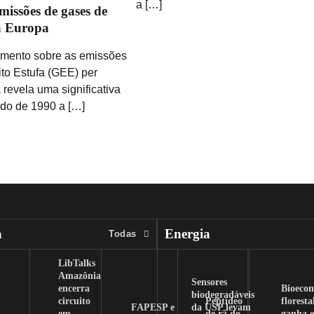
a […]
issões de gases de
na Europa
mento sobre as emissões
to Estufa (GEE) per
 revela uma significativa
odo de 1990 a […]
a
Energia
Todas
LibTalks
Amazônia
Sensores
encerra
Bioeco
biodegradáveis
circuito
Peptídeo
floresta
FAPESP e
da USP levam
em
de rã do
ganha e