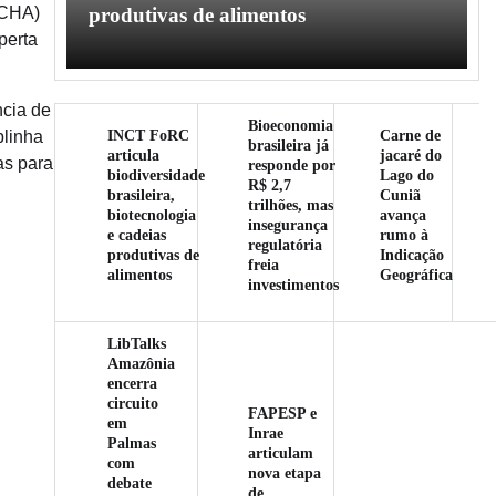
produtivas de alimentos
CHA)
perta
ncia de
Bioeconomia
INCT FoRC
Carne de
blinha
brasileira já
articula
jacaré do
as para
responde por
biodiversidade
Lago do
R$ 2,7
brasileira,
Cuniã
trilhões, mas
biotecnologia
avança
insegurança
e cadeias
rumo à
regulatória
produtivas de
Indicação
freia
alimentos
Geográfica
investimentos
LibTalks
Amazônia
encerra
circuito
FAPESP e
em
Inrae
Palmas
articulam
com
nova etapa
debate
de