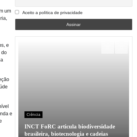
am um
Aceito a política de privacidade
ria,
s, e
o do
da
teção
aúde
ível
anda e
Ciência
o em
e
INCT FoRC articula biodiversidade
l
brasileira, biotecnologia e cadeias