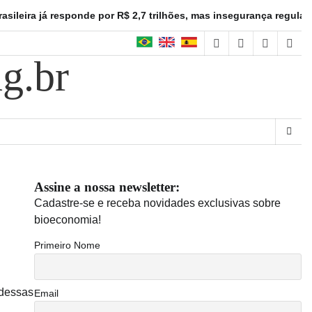
á responde por R$ 2,7 trilhões, mas insegurança regulatória freia
facebook
instagram
linkedin
twitt
g.br
Assine a nossa newsletter:
Cadastre-se e receba novidades exclusivas sobre
bioeconomia!
Primeiro Nome
 dessas
Email