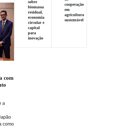
sobre
cooperação
biomassa
em
residual,
agricultura
economia
sustentável
circular e
capital
para
inovação
a com
nto
e a
 Japão
a como