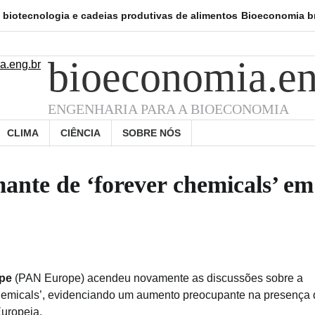
ologia e cadeias produtivas de alimentos
Bioeconomia brasileira j
bioeconomia.en
ENGENHARIA PARA A BIOECONOMIA
CLIMA
CIÊNCIA
SOBRE NÓS
nte de ‘forever chemicals’ em
ope
(PAN Europe) acendeu novamente as discussões sobre a
hemicals’, evidenciando um aumento preocupante na presença
Europeia.