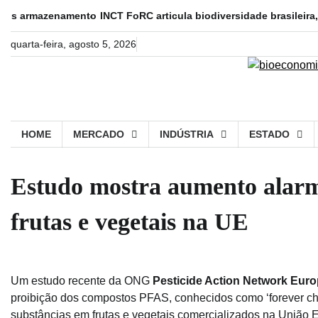
Skip
mazenamento
INCT FoRC articula biodiversidade brasileira, biotecn
to
content
quarta-feira, agosto 5, 2026
HOME
MERCADO
INDÚSTRIA
ESTADO
Estudo mostra aumento alarma
frutas e vegetais na UE
Um estudo recente da ONG
Pesticide Action Network Eur
proibição dos compostos PFAS, conhecidos como ‘forever c
substâncias em frutas e vegetais comercializados na União 