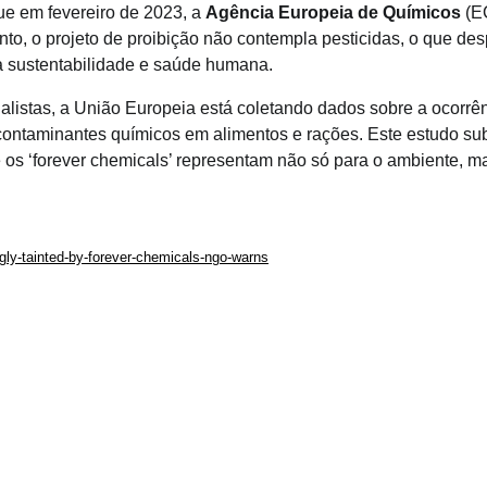
para inovação
e em fevereiro de 2023, a
Agência Europeia de Químicos
(E
to, o projeto de proibição não contempla pesticidas, o que des
a sustentabilidade e saúde humana.
ialistas, a União Europeia está coletando dados sobre a ocorrê
ontaminantes químicos em alimentos e rações. Este estudo su
 os ‘forever chemicals’ representam não só para o ambiente, m
gly-tainted-by-forever-chemicals-ngo-warns