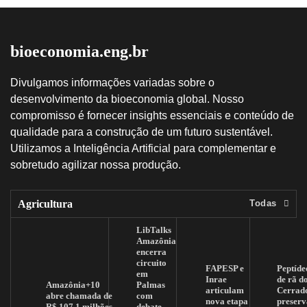
bioeconomia.eng.br
Divulgamos informações variadas sobre o
desenvolvimento da bioeconomia global. Nosso
compromisso é fornecer insights essenciais e conteúdo de
qualidade para a construção de um futuro sustentável.
Utilizamos a Inteligência Artificial para complementar e
sobretudo agilizar nossa produção.
Agricultura
Todas
LibTalks
Amazônia
encerra
circuito
FAPESP e
Peptíde
em
Inrae
de rã d
Amazônia+10
Palmas
articulam
Cerrad
abre chamada de
com
nova etapa
preserv
R$ 107,1 milhões
debate