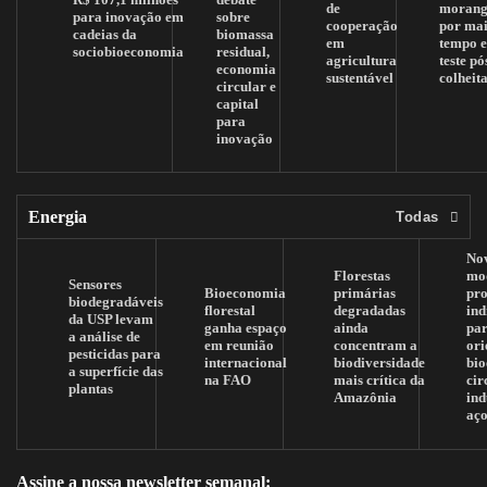
de
morang
para inovação em
sobre
cooperação
por mai
cadeias da
biomassa
em
tempo 
sociobioeconomia
residual,
agricultura
teste pó
economia
sustentável
colheit
circular e
capital
para
inovação
Energia
Todas
No
Florestas
mo
Sensores
Bioeconomia
primárias
pr
biodegradáveis
florestal
degradadas
ind
da USP levam
ganha espaço
ainda
pa
a análise de
em reunião
concentram a
ori
pesticidas para
internacional
biodiversidade
bi
a superfície das
na FAO
mais crítica da
cir
plantas
Amazônia
ind
aç
Assine a nossa newsletter semanal: