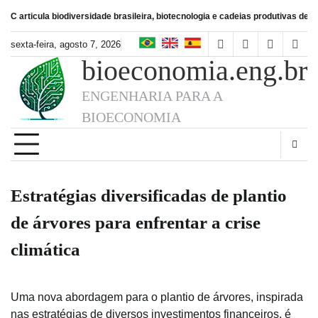
Skip
a biodiversidade brasileira, biotecnologia e cadeias produtivas de alimentos
Bi
to
content
sexta-feira, agosto 7, 2026
facebook
instagram
linkedin
twitt
bioeconomia.eng.br
ENGENHARIA PARA A
BIOECONOMIA
Estratégias diversificadas de plantio
de árvores para enfrentar a crise
climática
Uma nova abordagem para o plantio de árvores, inspirada
nas estratégias de diversos investimentos financeiros, é