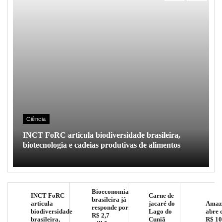
Ciência
INCT FoRC articula biodiversidade brasileira,
biotecnologia e cadeias produtivas de alimentos
Bioeconomia
INCT FoRC
Carne de
brasileira já
articula
jacaré do
Amaz
responde por
biodiversidade
Lago do
abre 
R$ 2,7
brasileira,
Cuniã
R$ 10