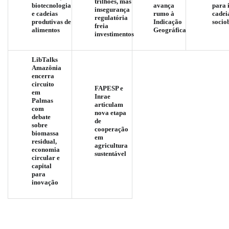
trilhões, mas
biotecnologia
avança
para 
insegurança
e cadeias
rumo à
cadei
regulatória
produtivas de
Indicação
socio
freia
alimentos
Geográfica
investimentos
LibTalks
Amazônia
encerra
circuito
FAPESP e
em
Inrae
Palmas
articulam
com
nova etapa
debate
de
sobre
cooperação
biomassa
em
residual,
agricultura
economia
sustentável
circular e
capital
para
inovação