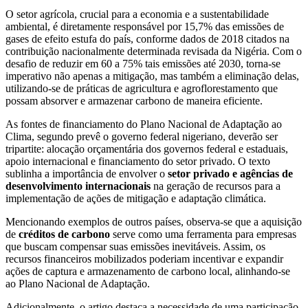
O setor agrícola, crucial para a economia e a sustentabilidade
ambiental, é diretamente responsável por 15,7% das emissões de
gases de efeito estufa do país, conforme dados de 2018 citados na
contribuição nacionalmente determinada revisada da Nigéria. Com o
desafio de reduzir em 60 a 75% tais emissões até 2030, torna-se
imperativo não apenas a mitigação, mas também a eliminação delas,
utilizando-se de práticas de agricultura e agroflorestamento que
possam absorver e armazenar carbono de maneira eficiente.
As fontes de financiamento do Plano Nacional de Adaptação ao
Clima, segundo prevê o governo federal nigeriano, deverão ser
tripartite: alocação orçamentária dos governos federal e estaduais,
apoio internacional e financiamento do setor privado. O texto
sublinha a importância de envolver o
setor privado e agências de
desenvolvimento internacionais
na geração de recursos para a
implementação de ações de mitigação e adaptação climática.
Mencionando exemplos de outros países, observa-se que a aquisição
de
créditos de carbono
serve como uma ferramenta para empresas
que buscam compensar suas emissões inevitáveis. Assim, os
recursos financeiros mobilizados poderiam incentivar e expandir
ações de captura e armazenamento de carbono local, alinhando-se
ao Plano Nacional de Adaptação.
Adicionalmente, o artigo destaca a necessidade de uma participação