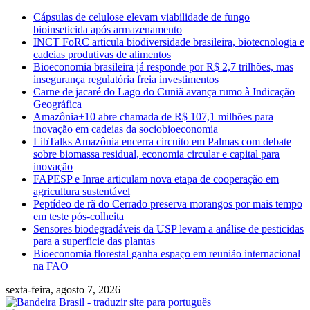
Skip
Cápsulas de celulose elevam viabilidade de fungo
to
bioinseticida após armazenamento
content
INCT FoRC articula biodiversidade brasileira, biotecnologia e
cadeias produtivas de alimentos
Bioeconomia brasileira já responde por R$ 2,7 trilhões, mas
insegurança regulatória freia investimentos
Carne de jacaré do Lago do Cuniã avança rumo à Indicação
Geográfica
Amazônia+10 abre chamada de R$ 107,1 milhões para
inovação em cadeias da sociobioeconomia
LibTalks Amazônia encerra circuito em Palmas com debate
sobre biomassa residual, economia circular e capital para
inovação
FAPESP e Inrae articulam nova etapa de cooperação em
agricultura sustentável
Peptídeo de rã do Cerrado preserva morangos por mais tempo
em teste pós-colheita
Sensores biodegradáveis da USP levam a análise de pesticidas
para a superfície das plantas
Bioeconomia florestal ganha espaço em reunião internacional
na FAO
sexta-feira, agosto 7, 2026