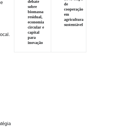
debate
 e
de
sobre
cooperação
biomassa
em
residual,
agricultura
economia
sustentável
circular e
capital
local.
para
inovação
atégia