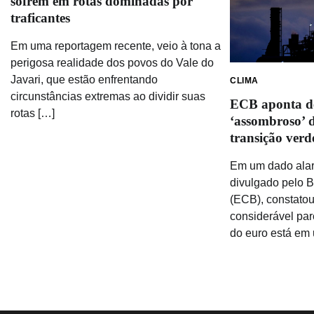
sofrem em rotas dominadas por
traficantes
Em uma reportagem recente, veio à tona a
perigosa realidade dos povos do Vale do
Javari, que estão enfrentando
CLIMA
circunstâncias extremas ao dividir suas
ECB aponta d
rotas […]
‘assombroso’ 
transição verd
Em um dado ala
divulgado pelo 
(ECB), constato
considerável pa
do euro está em