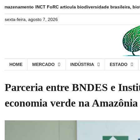
Skip
nto
INCT FoRC articula biodiversidade brasileira, biotecnologia e
to
content
sexta-feira, agosto 7, 2026
HOME
MERCADO
INDÚSTRIA
ESTADO
Parceria entre BNDES e Inst
economia verde na Amazônia