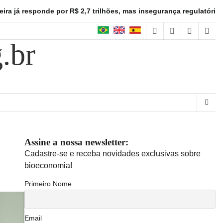
de por R$ 2,7 trilhões, mas insegurança regulatória freia investi
facebook
instagram
linkedin
twitt
.br
Assine a nossa newsletter:
Cadastre-se e receba novidades exclusivas sobre
bioeconomia!
Primeiro Nome
Email