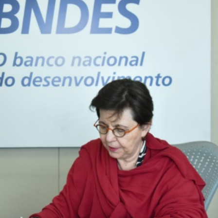
Eventos E Conferências
LibTalks Amazônia encerra circuit
Palmas com debate sobre biomassa