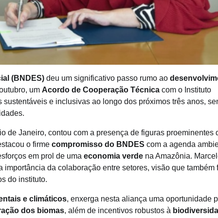
residual, economia circular e capita
para inovação
ial (BNDES)
deu um significativo passo rumo ao
desenvolvim
 outubro, um
Acordo de Cooperação Técnica
com o Instituto
s sustentáveis e inclusivas ao longo dos próximos três anos, s
tidades.
o de Janeiro, contou com a presença de figuras proeminentes 
estacou o firme
compromisso do BNDES
com a agenda ambie
 esforços em prol de uma
economia verde
na Amazônia. Marcel
 importância da colaboração entre setores, visão que também f
 do instituto.
ntais e climáticos
, enxerga nesta aliança uma oportunidade 
ração dos biomas
, além de incentivos robustos à
biodiversid