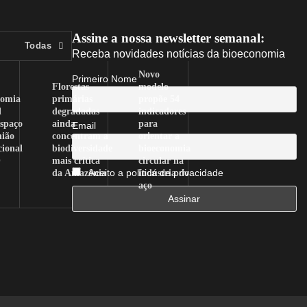
Assine a nossa newsletter semanal:
Todas
Receba novidades notícias da bioeconomia
Novo
Primeiro Nome
Florestas
modelo
nomia
primárias
propõe 54
l
degradadas
indicadores
spaço
ainda
para
Email
nião
concentram a
orientar a
cional
biodiversidade
bioeconomia
O
mais crítica
circular na
da Amazônia
indústria do
Aceito a política de privacidade
aço