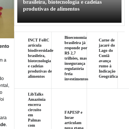
l
brasileira, biotecnologia e cadeias
produtivas de alimentos
Bioeconomia
INCT FoRC
Carne de
brasileira já
articula
jacaré do
ento
responde por
biodiversidade
Lago do
R$ 2,7
brasileira,
Cuniã
trilhões, mas
em a
biotecnologia
avança
insegurança
e cadeias
rumo à
regulatória
produtivas de
Indicação
freia
alimentos
Geográfica
do
investimentos
ntal,
o
LibTalks
oi
Amazônia
encerra
circuito
FAPESP e
em
Inrae
para
Palmas
articulam
ade
.
com
nova etapa