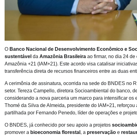
O
Banco Nacional de Desenvolvimento Econômico e Soc
sustentável
da
Amazônia Brasileira
ao firmar, no dia 24 de
Amazônia +21 (IAM+21). Este acordo visa catalisar iniciativa
transferência direta de recursos financeiros entre as duas en
A cerimônia de assinatura, ocorrida na sede do BNDES no Ri
setor. Tereza Campello, diretora Socioambiental do banco, d
considerando a nova parceria um marco para intensificar os
Thomé da Silva de Almeida, presidente do IAM+21, reforçou a
partilhada por Fernando Penedo, líder de operações e projetos
O BNDES, já conhecido por seu apoio a projetos
socioambie
promover a
bioeconomia florestal
, a
preservação
e
restau