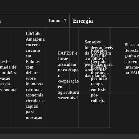
a
Energia
Todas
LibTalks
Amazônia
Sensores
encerra
Bioeco
biodegradáveis
circuito
Peptídeo
floresta
FAPESP e
da USP levam
em
de rã do
ganha e
Inrae
a análise de
ia+10
Palmas
Cerrado
em reu
articulam
pesticidas para
amada de
com
preserva
interna
nova etapa
a superfície
 milhões
debate
morangos
na FA
de
das plantas
ovação
sobre
por mais
cooperação
as da
biomassa
tempo
em
oeconomia
residual,
em teste
agricultura
economia
pós-
sustentável
circular e
colheita
capital
para
inovação