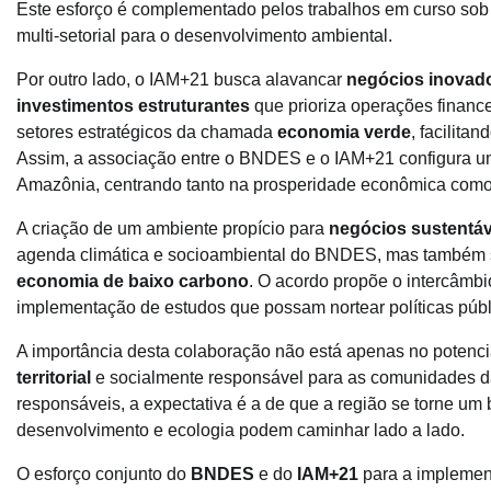
Este esforço é complementado pelos trabalhos em curso sob
multi-setorial para o desenvolvimento ambiental.
Por outro lado, o IAM+21 busca alavancar
negócios inovad
investimentos estruturantes
que prioriza operações financ
setores estratégicos da chamada
economia verde
, facilita
Assim, a associação entre o BNDES e o IAM+21 configura um
Amazônia, centrando tanto na prosperidade econômica como 
A criação de um ambiente propício para
negócios sustentáv
agenda climática e socioambiental do BNDES, mas também 
economia de baixo carbono
. O acordo propõe o intercâmbi
implementação de estudos que possam nortear políticas públi
A importância desta colaboração não está apenas no poten
territorial
e socialmente responsável para as comunidades da
responsáveis, a expectativa é a de que a região se torne um
desenvolvimento e ecologia podem caminhar lado a lado.
O esforço conjunto do
BNDES
e do
IAM+21
para a implement