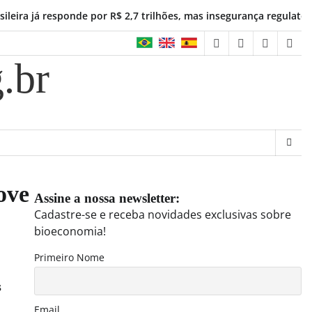
 responde por R$ 2,7 trilhões, mas insegurança regulatória freia
facebook
instagram
linkedin
twit
.br
ove
Assine a nossa newsletter:
Cadastre-se e receba novidades exclusivas sobre
bioeconomia!
Primeiro Nome
s
Email