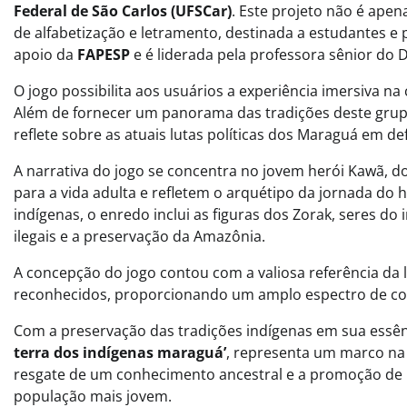
Federal de São Carlos (UFSCar)
. Este projeto não é ape
de alfabetização e letramento, destinada a estudantes e p
apoio da
FAPESP
e é liderada pela professora sênior do
O jogo possibilita aos usuários a experiência imersiva n
Além de fornecer um panorama das tradições deste grupo,
reflete sobre as atuais lutas políticas dos Maraguá em d
A narrativa do jogo se concentra no jovem herói Kawã, d
para a vida adulta e refletem o arquétipo da jornada do 
indígenas, o enredo inclui as figuras dos Zorak, seres do
ilegais e a preservação da Amazônia.
A concepção do jogo contou com a valiosa referência da 
reconhecidos, proporcionando um amplo espectro de con
Com a preservação das tradições indígenas em sua essênc
terra dos indígenas maraguá’
, representa um marco na
resgate de um conhecimento ancestral e a promoção de 
população mais jovem.