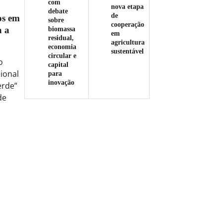
com
nova etapa
debate
de
os em
sobre
cooperação
a a
biomassa
em
residual,
agricultura
economia
sustentável
circular e
o
capital
ional
para
inovação
erde”
de