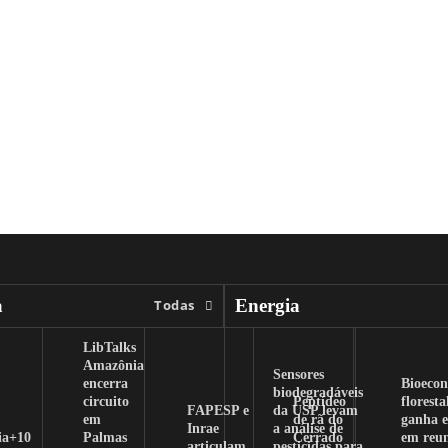
a
Energia
Todas
LibTalks
Amazônia
Sensores
encerra
Bioeco
biodegradáveis
circuito
Peptídeo
floresta
FAPESP e
da USP levam
em
de rã do
ganha e
Inrae
a análise de
ia+10
Palmas
Cerrado
em reu
articulam
pesticidas para