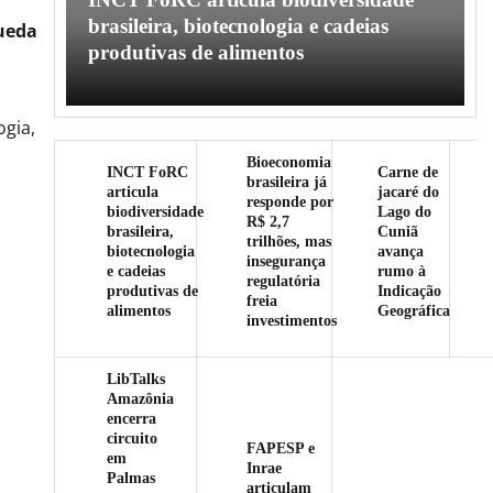
l
brasileira, biotecnologia e cadeias
ueda
produtivas de alimentos
ogia,
Bioeconomia
INCT FoRC
Carne de
brasileira já
articula
jacaré do
responde por
biodiversidade
Lago do
R$ 2,7
brasileira,
Cuniã
trilhões, mas
biotecnologia
avança
insegurança
e cadeias
rumo à
regulatória
produtivas de
Indicação
freia
alimentos
Geográfica
investimentos
LibTalks
Amazônia
encerra
circuito
FAPESP e
em
Inrae
Palmas
articulam