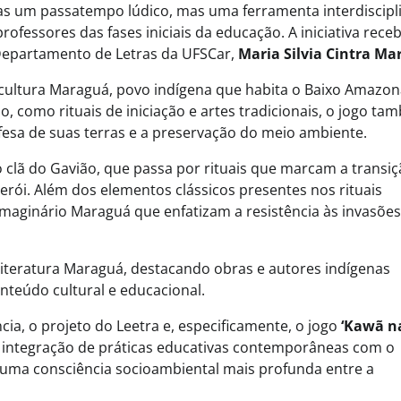
nas um passatempo lúdico, mas uma ferramenta interdiscipl
rofessores das fases iniciais da educação. A iniciativa rece
 Departamento de Letras da UFSCar,
Maria Silvia Cintra Ma
a cultura Maraguá, povo indígena que habita o Baixo Amazon
 como rituais de iniciação e artes tradicionais, o jogo ta
efesa de suas terras e a preservação do meio ambiente.
o clã do Gavião, que passa por rituais que marcam a transi
herói. Além dos elementos clássicos presentes nos rituais
 imaginário Maraguá que enfatizam a resistência às invasões
literatura Maraguá, destacando obras e autores indígenas
teúdo cultural e educacional.
ia, o projeto do Leetra e, especificamente, o jogo
‘Kawã n
Eventos E Conferências
 integração de práticas educativas contemporâneas com o
uma consciência socioambiental mais profunda entre a
LibTalks Amazônia encerra circuit
Palmas com debate sobre biomassa