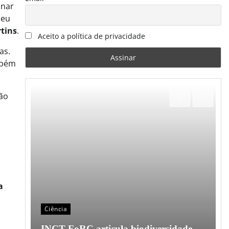
inar
beu
rtins
.
Aceito a política de privacidade
as.
mbém
ção
a
Ciência
o em
INCT FoRC articula biodiversidade