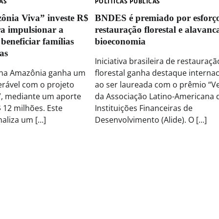
AS
POLÍTICAS PÚBLICAS
ônia Viva” investe R$
BNDES é premiado por esforç
ra impulsionar a
restauração florestal e alavanc
beneficiar famílias
bioeconomia
tas
Iniciativa brasileira de restauraçã
 na Amazônia ganha um
florestal ganha destaque internac
erável com o projeto
ao ser laureada com o prêmio “V
”, mediante um aporte
da Associação Latino-Americana 
$ 12 milhões. Este
Instituições Financeiras de
naliza um […]
Desenvolvimento (Alide). O […]