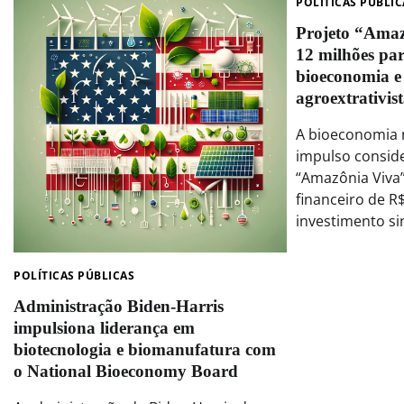
POLÍTICAS PÚBLIC
Projeto “Amaz
12 milhões pa
bioeconomia e 
agroextrativis
A bioeconomia
impulso consid
“Amazônia Viva
financeiro de R
investimento si
POLÍTICAS PÚBLICAS
Administração Biden-Harris
impulsiona liderança em
biotecnologia e biomanufatura com
o National Bioeconomy Board