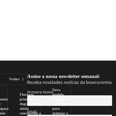
Assine a nossa newsletter semanal:
Todas
Receba novidades notícias da bioeconomia
Novo
Primeiro Nome
Florestas
modelo
nomia
primárias
propõe 54
l
degradadas
indicadores
spaço
ainda
para
Email
nião
concentram a
orientar a