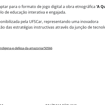
residual, economia circular e capita
tar para o formato de jogo digital a obra etnográfica
‘A Q
para inovação
o de educação interativa e engajada.
sponibilizada pela UFSCar, representando uma inovadora
das estratégias instructivas através da junção de tecnol
o-indigena-e-defesa-da-amazonia/50566