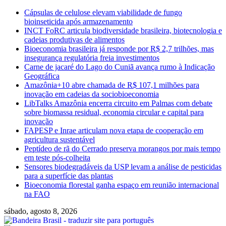
Skip
Cápsulas de celulose elevam viabilidade de fungo
to
bioinseticida após armazenamento
content
INCT FoRC articula biodiversidade brasileira, biotecnologia e
cadeias produtivas de alimentos
Bioeconomia brasileira já responde por R$ 2,7 trilhões, mas
insegurança regulatória freia investimentos
Carne de jacaré do Lago do Cuniã avança rumo à Indicação
Geográfica
Amazônia+10 abre chamada de R$ 107,1 milhões para
inovação em cadeias da sociobioeconomia
LibTalks Amazônia encerra circuito em Palmas com debate
sobre biomassa residual, economia circular e capital para
inovação
FAPESP e Inrae articulam nova etapa de cooperação em
agricultura sustentável
Peptídeo de rã do Cerrado preserva morangos por mais tempo
em teste pós-colheita
Sensores biodegradáveis da USP levam a análise de pesticidas
para a superfície das plantas
Bioeconomia florestal ganha espaço em reunião internacional
na FAO
sábado, agosto 8, 2026