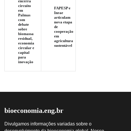
encerra
circuito
FAPESP e
em
Inrae
Palmas
articulam
com
nova etapa
debate
de
sobre
cooperação
biomassa
em
residual,
agricultura
economia
sustentável
circular e
capital
para
inovação
bioeconomia.eng.br
Divulgamos informações variadas sobre o
desenvolvimento da bioeconomia global. Nosso