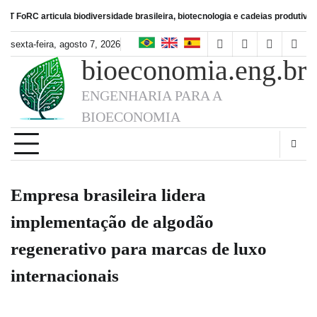
Skip
ticula biodiversidade brasileira, biotecnologia e cadeias produtivas de alimen
to
content
sexta-feira, agosto 7, 2026
facebook
instagram
linkedin
twitt
bioeconomia.eng.br
ENGENHARIA PARA A
BIOECONOMIA
Empresa brasileira lidera
implementação de algodão
regenerativo para marcas de luxo
internacionais