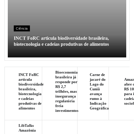
Ciência
INCT FoRC articula biodiversidade brasileira,
biotecnologia e cadeias produtivas de alimentos
Bioeconomia
INCT FoRC
Carne de
brasileira já
articula
jacaré do
Amaz
responde por
biodiversidade
Lago do
abre 
R$ 2,7
brasileira,
Cuniã
R$ 10
trilhões, mas
biotecnologia
avança
para 
insegurança
e cadeias
rumo à
cadei
regulatória
produtivas de
Indicação
socio
freia
alimentos
Geográfica
investimentos
LibTalks
Amazônia