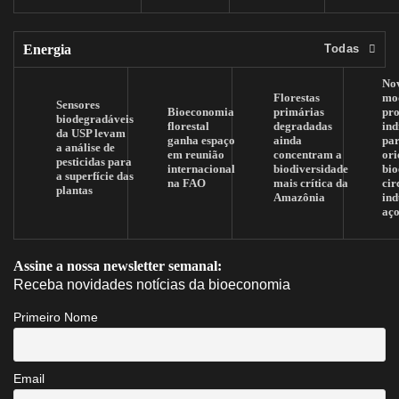
Energia
Todas
No
Florestas
mo
Sensores
Bioeconomia
primárias
pr
biodegradáveis
florestal
degradadas
ind
da USP levam
ganha espaço
ainda
pa
a análise de
em reunião
concentram a
ori
pesticidas para
internacional
biodiversidade
bi
a superfície das
na FAO
mais crítica da
cir
plantas
Amazônia
ind
aç
Assine a nossa newsletter semanal:
Receba novidades notícias da bioeconomia
Primeiro Nome
Email