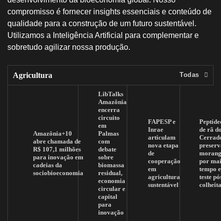
compromisso é fornecer insights essenciais e conteúdo de
qualidade para a construção de um futuro sustentável.
Utilizamos a Inteligência Artificial para complementar e
sobretudo agilizar nossa produção.
Agricultura
Todas
LibTalks
Amazônia
encerra
circuito
FAPESP e
Peptíde
em
Inrae
de rã d
Amazônia+10
Palmas
articulam
Cerrad
abre chamada de
com
nova etapa
preserv
R$ 107,1 milhões
debate
de
morang
para inovação em
sobre
cooperação
por mai
cadeias da
biomassa
em
tempo 
sociobioeconomia
residual,
agricultura
teste pó
economia
sustentável
colheit
circular e
capital
para
inovação