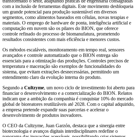
transformado o setor, adaptando práticas de engenharia consagradas
com a inclusão de ferramentas digitais. Este movimento desbloqueia
um grande potencial para produção sustentável em diversos
segmentos, como alimentos baseados em células, novas terapias e
materiais. O emprego de hardware de ponta, inteligência artificial e
computação em nuvem são os pilares do BION, que oferece
controle refinado do processo de biomanufatura, prometendo
resultados consistentes com mais eficiência e menores custos.
Os métodos escaláveis, monitoramento em tempo real, sensores
avançados e controle automatizado que o BION entrega são
essenciais para a otimização das produções. Controles precisos de
temperatura e maceração são exemplos de funcionalidades do
sistema, que evitam extrações desnecessárias, permitindo um
entendimento claro da evolução interna do produto.
Segundo a
Cultzyme
, um novo ciclo de investimento foi aberto para
financiar o desenvolvimento e a comercialização do BION. Relatos
indicam que a ambição da companhia é conquistar 10% do mercado
global de bioreatores reutilizáveis até 2028. Com o capital adquirido,
a empresa pretende expandir suas parcerias e acelerar o
desenvolvimento de produtos inovadores.
O CEO da Cultzyme, Juan Garzón, destaca que a sinergia entre
biotecnologia e avanços digitais interdisciplinares redefine o
panorama das inovações acessíveis, possibilitando criar sistemas