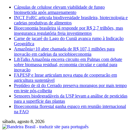
Skip
Cápsulas de celulose elevam viabilidade de fungo
to
bioinseticida após armazenamento
content
INCT FoRC articula biodiversidade brasileira, biotecnologia e
cadeias produtivas de alimentos
Bioeconomia brasileira já responde por R$ 2,7 trilhões, mas
insegurança regulatória freia investimentos
Carne de jacaré do Lago do Cuniã avança rumo à Indicação
Geográfica
Amazônia+10 abre chamada de R$ 107,1 milhões para
inovação em cadeias da sociobioeconomia
LibTalks Amazônia encerra circuito em Palmas com debate
sobre biomassa residual, economia circular e capital para
inovação
FAPESP e Inrae articulam nova etapa de cooperação em
agricultura sustentável
Peptídeo de rã do Cerrado preserva morangos por mais tempo
em teste pós-colheita
Sensores biodegradáveis da USP levam a análise de pesticidas
para a superfície das plantas
Bioeconomia florestal ganha espaço em reunião internacional
na FAO
sábado, agosto 8, 2026