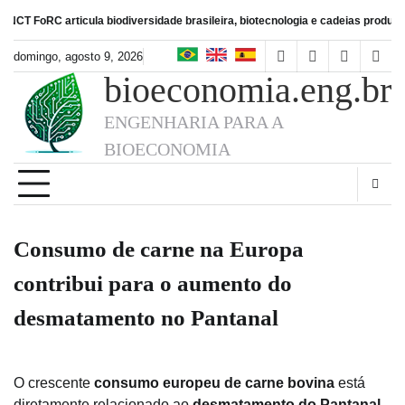
Skip
 articula biodiversidade brasileira, biotecnologia e cadeias produtivas de ali
to
content
domingo, agosto 9, 2026
facebook
instagram
linkedin
twitt
bioeconomia.eng.br
ENGENHARIA PARA A
BIOECONOMIA
Consumo de carne na Europa
contribui para o aumento do
desmatamento no Pantanal
O crescente
consumo europeu de carne bovina
está
diretamente relacionado ao
desmatamento do Pantanal
,