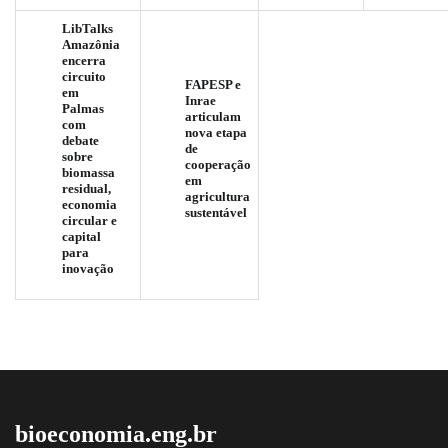
LibTalks
Amazônia
encerra
circuito
FAPESP e
em
Inrae
Palmas
articulam
com
nova etapa
debate
de
sobre
cooperação
biomassa
em
residual,
agricultura
economia
sustentável
circular e
capital
para
inovação
bioeconomia.eng.br