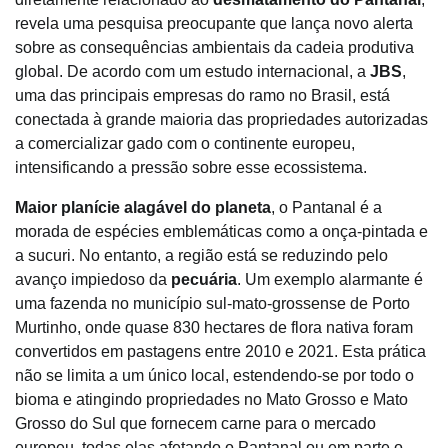
revela uma pesquisa preocupante que lança novo alerta
sobre as consequências ambientais da cadeia produtiva
global. De acordo com um estudo internacional, a
JBS
,
uma das principais empresas do ramo no Brasil, está
conectada à grande maioria das propriedades autorizadas
a comercializar gado com o continente europeu,
intensificando a pressão sobre esse ecossistema.
Maior planície alagável do planeta
, o Pantanal é a
morada de espécies emblemáticas como a onça-pintada e
a sucuri. No entanto, a região está se reduzindo pelo
avanço impiedoso da
pecuária
. Um exemplo alarmante é
uma fazenda no município sul-mato-grossense de Porto
Murtinho, onde quase 830 hectares de flora nativa foram
convertidos em pastagens entre 2010 e 2021. Esta prática
não se limita a um único local, estendendo-se por todo o
bioma e atingindo propriedades no Mato Grosso e Mato
Grosso do Sul que fornecem carne para o mercado
europeu, todas elas afetando o Pantanal ou em parte o