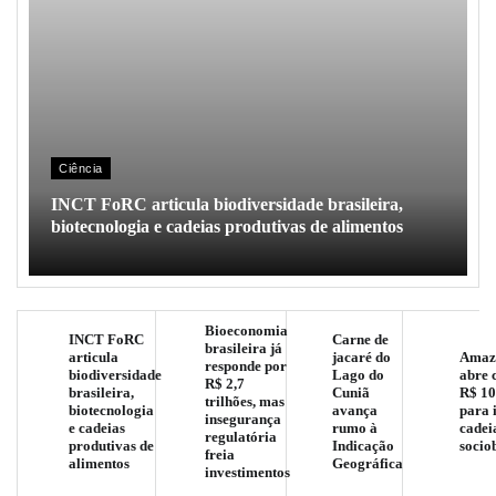
Ciência
INCT FoRC articula biodiversidade brasileira,
biotecnologia e cadeias produtivas de alimentos
Bioeconomia
INCT FoRC
Carne de
brasileira já
articula
jacaré do
Amaz
responde por
biodiversidade
Lago do
abre 
R$ 2,7
brasileira,
Cuniã
R$ 10
trilhões, mas
biotecnologia
avança
para 
insegurança
e cadeias
rumo à
cadei
regulatória
produtivas de
Indicação
socio
freia
alimentos
Geográfica
investimentos