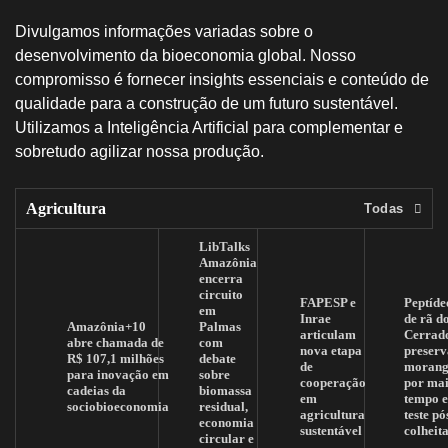
Divulgamos informações variadas sobre o
desenvolvimento da bioeconomia global. Nosso
compromisso é fornecer insights essenciais e conteúdo de
qualidade para a construção de um futuro sustentável.
Utilizamos a Inteligência Artificial para complementar e
sobretudo agilizar nossa produção.
Agricultura
Todas
LibTalks
Amazônia
encerra
circuito
FAPESP e
Peptíde
em
Inrae
de rã d
Amazônia+10
Palmas
articulam
Cerrad
abre chamada de
com
nova etapa
preserv
R$ 107,1 milhões
debate
de
morang
para inovação em
sobre
cooperação
por mai
cadeias da
biomassa
em
tempo 
sociobioeconomia
residual,
agricultura
teste pó
economia
sustentável
colheit
circular e