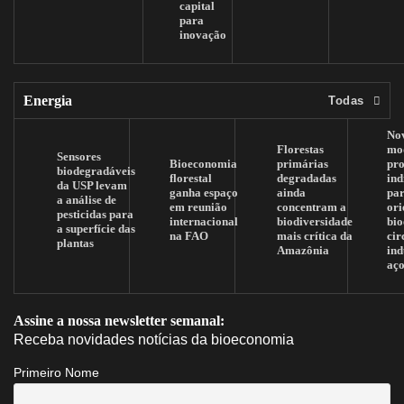
capital
para
inovação
Energia
Todas
No
Florestas
mo
Sensores
Bioeconomia
primárias
pr
biodegradáveis
florestal
degradadas
ind
da USP levam
ganha espaço
ainda
pa
a análise de
em reunião
concentram a
ori
pesticidas para
internacional
biodiversidade
bi
a superfície das
na FAO
mais crítica da
cir
plantas
Amazônia
ind
aç
Assine a nossa newsletter semanal:
Receba novidades notícias da bioeconomia
Primeiro Nome