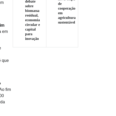
debate
om
de
sobre
cooperação
biomassa
em
residual,
agricultura
economia
sustentável
circular e
dim
capital
a em
para
inovação
e
é que
o
 Ao fim
000
 da