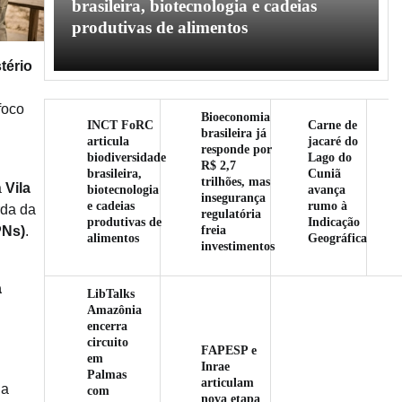
l
brasileira, biotecnologia e cadeias
produtivas de alimentos
tério
foco
Bioeconomia
INCT FoRC
Carne de
brasileira já
articula
jacaré do
responde por
biodiversidade
Lago do
R$ 2,7
brasileira,
Cuniã
trilhões, mas
a
Vila
biotecnologia
avança
insegurança
e cadeias
rumo à
rda da
regulatória
produtivas de
Indicação
freia
PNs)
.
alimentos
Geográfica
investimentos
a
LibTalks
Amazônia
encerra
circuito
FAPESP e
em
Inrae
Palmas
articulam
da
com
nova etapa