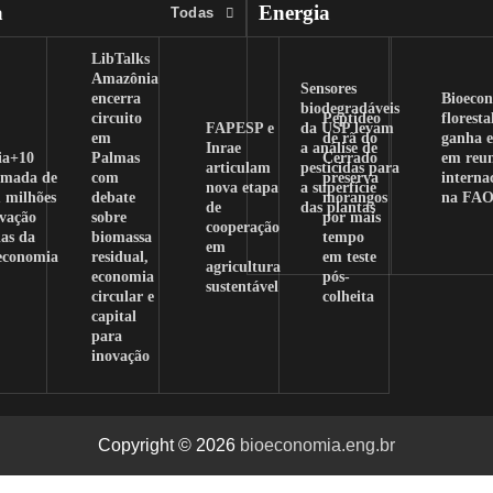
a
Energia
Todas
LibTalks
Amazônia
Sensores
encerra
Bioeco
biodegradáveis
circuito
Peptídeo
floresta
FAPESP e
da USP levam
em
de rã do
ganha e
Inrae
a análise de
ia+10
Palmas
Cerrado
em reu
articulam
pesticidas para
amada de
com
preserva
interna
nova etapa
a superfície
 milhões
debate
morangos
na FA
de
das plantas
ovação
sobre
por mais
cooperação
as da
biomassa
tempo
em
oeconomia
residual,
em teste
agricultura
economia
pós-
sustentável
circular e
colheita
capital
para
inovação
Copyright © 2026
bioeconomia.eng.br