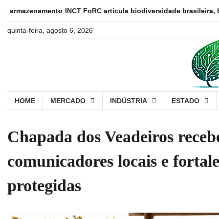
Skip
mento
INCT FoRC articula biodiversidade brasileira, biotecnologia
to
content
quinta-feira, agosto 6, 2026
HOME
MERCADO
INDÚSTRIA
ESTADO
Chapada dos Veadeiros receb
comunicadores locais e fortal
protegidas