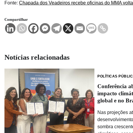
Fonte:
Chapada dos Veadeiros recebe oficinas do MMA volta
Compartilhar
Notícias relacionadas
POLÍTICAS PÚBLI
Conferência a
impacto climá
global e no Bra
Nas projeções at
desenvolvimento
sombra crescen