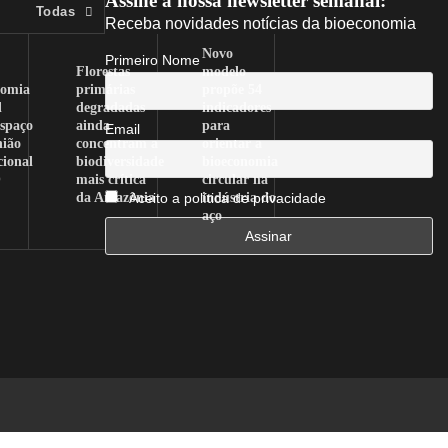
Assine a nossa newsletter semanal:
Todas
Receba novidades notícias da bioeconomia
Novo
Primeiro Nome
Florestas
modelo
nomia
primárias
propõe 54
l
degradadas
indicadores
spaço
ainda
para
Email
nião
concentram a
orientar a
cional
biodiversidade
bioeconomia
O
mais crítica
circular na
da Amazônia
indústria do
Aceito a política de privacidade
aço