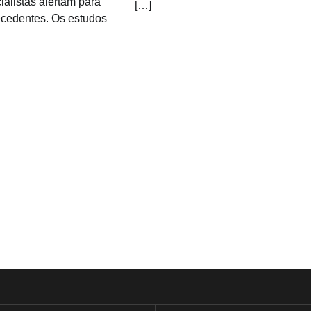
ialistas alertam para
[…]
ecedentes. Os estudos