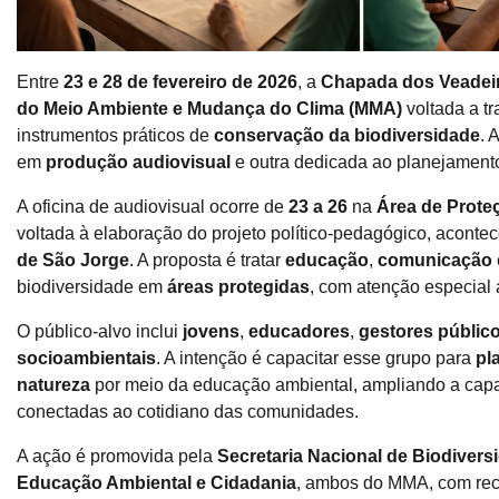
Entre
23 e 28 de fevereiro de 2026
, a
Chapada dos Veadei
do Meio Ambiente e Mudança do Clima (MMA)
voltada a t
instrumentos práticos de
conservação da biodiversidade
. 
em
produção audiovisual
e outra dedicada ao planejament
A oficina de audiovisual ocorre de
23 a 26
na
Área de Prote
voltada à elaboração do projeto político-pedagógico, aconte
de São Jorge
. A proposta é tratar
educação
,
comunicação
biodiversidade em
áreas protegidas
, com atenção especial
O público-alvo inclui
jovens
,
educadores
,
gestores públic
socioambientais
. A intenção é capacitar esse grupo para
pl
natureza
por meio da educação ambiental, ampliando a capac
conectadas ao cotidiano das comunidades.
A ação é promovida pela
Secretaria Nacional de Biodiversi
Educação Ambiental e Cidadania
, ambos do MMA, com re