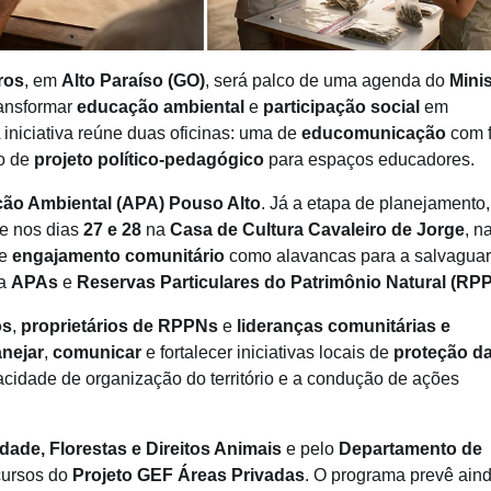
residual, economia circular e capita
para inovação
ros
, em
Alto Paraíso (GO)
, será palco de uma agenda do
Minis
ransformar
educação ambiental
e
participação social
em
A iniciativa reúne duas oficinas: uma de
educomunicação
com 
o de
projeto político-pedagógico
para espaços educadores.
ção Ambiental (APA) Pouso Alto
. Já a etapa de planejamento,
ce nos dias
27 e 28
na
Casa de Cultura Cavaleiro de Jorge
, n
e
engajamento comunitário
como alavancas para a salvagua
 a
APAs
e
Reservas Particulares do Patrimônio Natural (RP
os
,
proprietários de RPPNs
e
lideranças comunitárias e
anejar
,
comunicar
e fortalecer iniciativas locais de
proteção d
idade de organização do território e a condução de ações
dade, Florestas e Direitos Animais
e pelo
Departamento de
cursos do
Projeto GEF Áreas Privadas
. O programa prevê ain