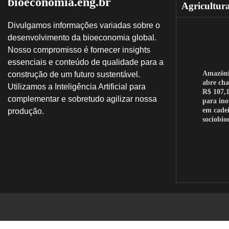
bioeconomia.eng.br
Agricultur
Divulgamos informações variadas sobre o
desenvolvimento da bioeconomia global.
Nosso compromisso é fornecer insights
essenciais e conteúdo de qualidade para a
Amazôn
construção de um futuro sustentável.
abre ch
Utilizamos a Inteligência Artificial para
R$ 107,1
complementar e sobretudo agilizar nossa
para in
em cadei
produção.
sociobi