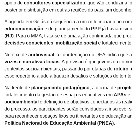
apoio de
consultores especializados
, que vão conduzir a f
posterior distribuição em outras regiões do país, um desenho
A agenda em Goiás dá sequência a um ciclo iniciado no com
educomunicação
e de planejamento do
PPP
já haviam sido
(RJ)
. Para o MMA, trata-se de uma ação continuada que pro
decisões conscientes
,
mobilização social
e fortalecimento 
No eixo de
audiovisual
, a coordenação do DEA indica que 
vozes e narrativas locais
. A previsão é que jovens da co
contextos socioambientais, passando por etapas de
roteiro
,
esse repertório ajude a traduzir desafios e soluções do territ
Na frente de
planejamento pedagógico
, a oficina de
projet
fortalecimento da gestão de espaços educativos em
APAs
e
socioambiental
e definição de objetivos conectados às real
do processo, os participantes serão convidados a inscrever 
para reconhecer espaços fixos ou itinerantes de educação a
Política Nacional de Educação Ambiental (PNEA)
.