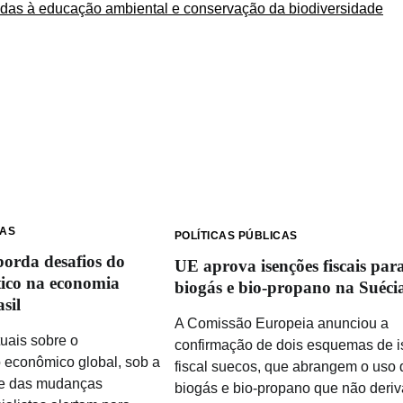
das à educação ambiental e conservação da biodiversidade
CAS
POLÍTICAS PÚBLICAS
borda desafios do
UE aprova isenções fiscais par
tico na economia
biogás e bio-propano na Suéci
sil
A Comissão Europeia anunciou a
uais sobre o
confirmação de dois esquemas de 
 econômico global, sob a
fiscal suecos, que abrangem o uso 
te das mudanças
biogás e bio-propano que não deri