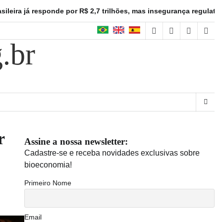
onde por R$ 2,7 trilhões, mas insegurança regulatória freia inves
facebook
instagram
linkedin
twitt
.br
r
Assine a nossa newsletter:
Cadastre-se e receba novidades exclusivas sobre
bioeconomia!
Primeiro Nome
Email