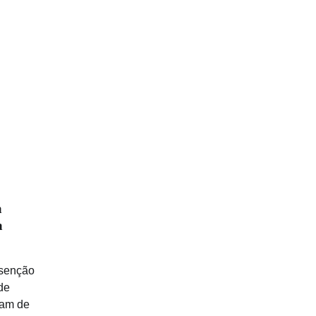
a
a
isenção
de
vam de