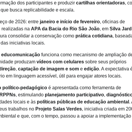
ormação dos participantes e produzir
cartilhas orientadoras
, c
 que busca replicabilidade e escala.
eço de 2026: entre
janeiro e início de fevereiro
, oficinas de
 realizadas na
APA da Bacia do Rio São João
, em
Silva Jar
cura consolidar a conservação como
prática cotidiana
, basead
das iniciativas locais.
a
educomunicação
funciona como mecanismo de ampliação d
munidade produzam
vídeos com celulares
sobre seus próprios
direção
,
captação de imagem e som
e
edição
. A expectativa 
ório em linguagem acessível, útil para engajar atores locais.
o político-pedagógico
é apresentada como ferramenta de
RPPNs
, estimulando
planejamento participativo
,
diagnóstic
idades locais e às
políticas públicas de educação ambiental
.
seus trabalhos no
Projeto Salas Verdes
, iniciativa criada em 2
mbiental e que, com o tempo, passou a apoiar a implementação