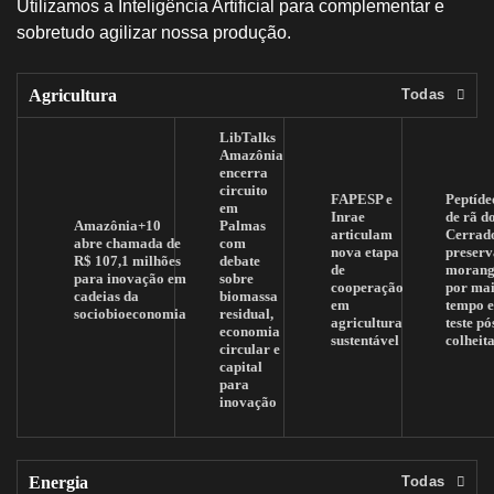
Utilizamos a Inteligência Artificial para complementar e
sobretudo agilizar nossa produção.
Agricultura
Todas
LibTalks
Amazônia
encerra
circuito
FAPESP e
Peptíde
em
Inrae
de rã d
Amazônia+10
Palmas
articulam
Cerrad
abre chamada de
com
nova etapa
preserv
R$ 107,1 milhões
debate
de
morang
para inovação em
sobre
cooperação
por mai
cadeias da
biomassa
em
tempo 
sociobioeconomia
residual,
agricultura
teste pó
economia
sustentável
colheit
circular e
capital
para
inovação
Energia
Todas