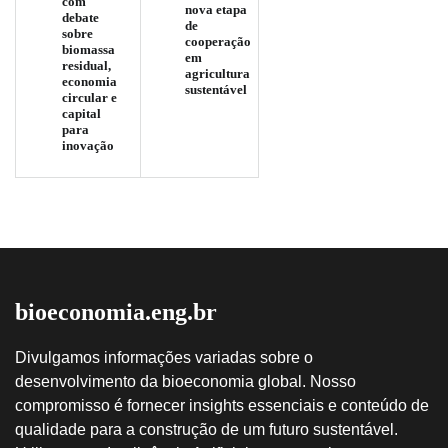
com
nova etapa
debate
de
sobre
cooperação
biomassa
em
residual,
agricultura
economia
sustentável
circular e
capital
para
inovação
bioeconomia.eng.br
Divulgamos informações variadas sobre o
desenvolvimento da bioeconomia global. Nosso
compromisso é fornecer insights essenciais e conteúdo de
qualidade para a construção de um futuro sustentável.