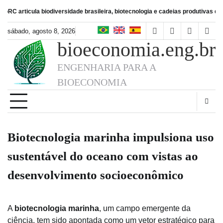
Skip
la biodiversidade brasileira, biotecnologia e cadeias produtivas de alimentos
to
content
sábado, agosto 8, 2026
facebook
instagram
linkedin
twitt
bioeconomia.eng.br
ENGENHARIA PARA A
BIOECONOMIA
Biotecnologia marinha impulsiona uso
sustentável do oceano com vistas ao
desenvolvimento socioeconômico
A
biotecnologia marinha
, um campo emergente da
ciência, tem sido apontada como um vetor estratégico para