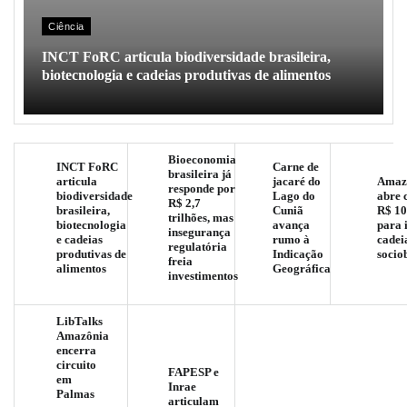
Ciência
INCT FoRC articula biodiversidade brasileira,
biotecnologia e cadeias produtivas de alimentos
Bioeconomia
INCT FoRC
Carne de
brasileira já
articula
jacaré do
Amaz
responde por
biodiversidade
Lago do
abre 
R$ 2,7
brasileira,
Cuniã
R$ 10
trilhões, mas
biotecnologia
avança
para 
insegurança
e cadeias
rumo à
cadei
regulatória
produtivas de
Indicação
socio
freia
alimentos
Geográfica
investimentos
LibTalks
Amazônia
encerra
circuito
FAPESP e
em
Inrae
Palmas
articulam