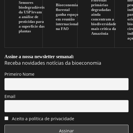
Florestas
mo
Sensores
Bioeconomia
primárias
pr
biodegradáveis
florestal
degradadas
ind
da USP levam
ganha espaço
ainda
pa
a análise de
em reunião
concentram a
ori
pesticidas para
internacional
biodiversidade
bi
a superfície das
na FAO
mais crítica da
cir
plantas
Amazônia
ind
aç
Assine a nossa newsletter semanal:
Receba novidades notícias da bioeconomia
Primeiro Nome
Email
Aceito a política de privacidade