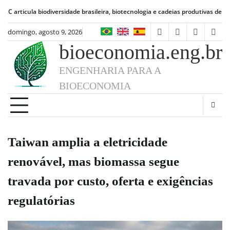
Skip
 biodiversidade brasileira, biotecnologia e cadeias produtivas de alimentos
Bio
to
content
domingo, agosto 9, 2026
facebook
instagram
linkedin
twit
bioeconomia.eng.br
ENGENHARIA PARA A
BIOECONOMIA
Taiwan amplia a eletricidade
renovável, mas biomassa segue
travada por custo, oferta e exigências
regulatórias