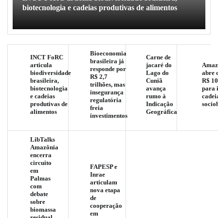
biotecnologia e cadeias produtivas de alimentos
Bioeconomia
INCT FoRC
Carne de
brasileira já
articula
jacaré do
Amaz
responde por
biodiversidade
Lago do
abre 
R$ 2,7
brasileira,
Cuniã
R$ 10
trilhões, mas
biotecnologia
avança
para 
insegurança
e cadeias
rumo à
cadei
regulatória
produtivas de
Indicação
socio
freia
alimentos
Geográfica
investimentos
LibTalks
Amazônia
encerra
circuito
FAPESP e
em
Inrae
Palmas
articulam
com
nova etapa
debate
de
sobre
cooperação
biomassa
em
residual,