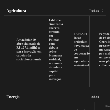
Todas
Agricultura
LibTalks
Amazônia
encerra
circuito
FAPESP e
Peptíde
em
Inrae
de rã d
Amazônia+10
Palmas
articulam
Cerrad
abre chamada de
com
nova etapa
preserv
R$ 107,1 milhões
debate
de
morang
para inovação em
sobre
cooperação
por mai
cadeias da
biomassa
em
tempo 
sociobioeconomia
residual,
agricultura
teste pó
economia
sustentável
colheit
circular e
capital
para
inovação
Todas
Energia
No