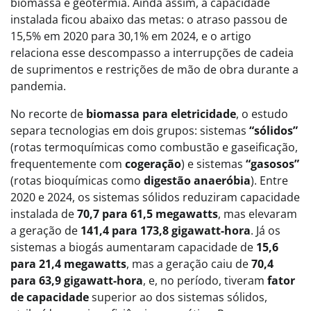
biomassa e geotermia. Ainda assim, a capacidade
instalada ficou abaixo das metas: o atraso passou de
15,5% em 2020 para 30,1% em 2024, e o artigo
relaciona esse descompasso a interrupções de cadeia
de suprimentos e restrições de mão de obra durante a
pandemia.
No recorte de
biomassa para eletricidade
, o estudo
separa tecnologias em dois grupos: sistemas
“sólidos”
(rotas termoquímicas como combustão e gaseificação,
frequentemente com
cogeração
) e sistemas
“gasosos”
(rotas bioquímicas como
digestão anaeróbia
). Entre
2020 e 2024, os sistemas sólidos reduziram capacidade
instalada de
70,7 para 61,5 megawatts
, mas elevaram
a geração de
141,4 para 173,8 gigawatt-hora
. Já os
sistemas a biogás aumentaram capacidade de
15,6
para 21,4 megawatts
, mas a geração caiu de
70,4
para 63,9 gigawatt-hora
, e, no período, tiveram
fator
de capacidade
superior ao dos sistemas sólidos,