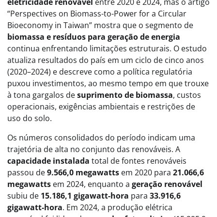
eletricidade renovável
entre 2020 e 2024, mas o artigo
“Perspectives on Biomass-to-Power for a Circular
Bioeconomy in Taiwan” mostra que o segmento de
biomassa e resíduos para geração de energia
continua enfrentando limitações estruturais. O estudo
atualiza resultados do país em um ciclo de cinco anos
(2020–2024) e descreve como a política regulatória
puxou investimentos, ao mesmo tempo em que trouxe
à tona gargalos de
suprimento de biomassa
, custos
operacionais, exigências ambientais e restrições de
uso do solo.
Os números consolidados do período indicam uma
trajetória de alta no conjunto das renováveis. A
capacidade instalada
total de fontes renováveis
passou de
9.566,0 megawatts
em 2020 para
21.066,6
megawatts
em 2024, enquanto a
geração renovável
subiu de
15.186,1 gigawatt-hora
para
33.916,6
gigawatt-hora
. Em 2024, a produção elétrica