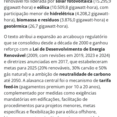
renovável foi liderada por
solar fotovoltaica
(15.295,9
gigawatt-hora) e
eólica
(10.509,8 gigawatt-hora), com
participação menor de
hidrelétrica
(4.208,2 gigawatt-
hora),
biomassa e resíduos
(3.876,0 gigawatt-hora) e
geotérmica
(26,7 gigawatt-hora).
O texto atribui a expansão ao arcabouço regulatório
que se consolidou desde a década de 2000 e ganhou
reforço com a
Lei de Desenvolvimento de Energia
Renovável
(2009, com revisões em 2019, 2023 e 2024)
e diretrizes anunciadas em 2017, que estabeleceram
metas para 2025 (20% renováveis, 30% carvão e 50%
gás natural) e a ambição de
neutralidade de carbono
até 2050. A alavanca central foi o mecanismo de
tarifa
feed-in
(pagamentos premium por 10 a 20 anos),
complementado por medidas como exigências
mandatórias em edificações, facilitação de
procedimentos para projetos menores, metas
específicas e flexibilização para eólica offshore,