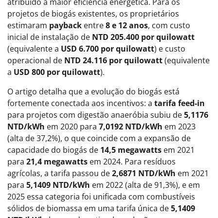
atribuído a maior eficiência energética. Para os
projetos de biogás existentes, os proprietários
estimaram
payback
entre
8 e 12 anos
, com custo
inicial de instalação de
NTD 205.400 por quilowatt
(equivalente a
USD 6.700 por quilowatt
) e custo
operacional de
NTD 24.116 por quilowatt
(equivalente
a
USD 800 por quilowatt
).
O artigo detalha que a evolução do biogás está
fortemente conectada aos incentivos: a
tarifa feed-in
para projetos com digestão anaeróbia subiu de
5,1176
NTD/kWh
em 2020 para
7,0192 NTD/kWh
em 2023
(alta de 37,2%), o que coincide com a expansão de
capacidade do biogás de
14,5 megawatts
em 2021
para
21,4 megawatts
em 2024. Para resíduos
agrícolas, a tarifa passou de
2,6871 NTD/kWh
em 2021
para
5,1409 NTD/kWh
em 2022 (alta de 91,3%), e em
2025 essa categoria foi unificada com combustíveis
sólidos de biomassa em uma tarifa única de
5,1409