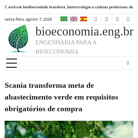
Skip
biodiversidade brasileira, biotecnologia e cadeias produtivas de alimentos
Bioe
to
content
sexta-feira, agosto 7, 2026
facebook
instagram
linkedin
twit
bioeconomia.eng.br
ENGENHARIA PARA A
BIOECONOMIA
Scania transforma meta de
abastecimento verde em requisitos
obrigatórios de compra