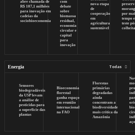
abre chamada de
com
nova etapa
preserv
R$ 107,1 milhões
debate
de
morang
para inovação em
sobre
cooperação
por mai
cadeias da
biomassa
em
tempo 
sociobioeconomia
residual,
agricultura
teste pó
economia
sustentável
colheit
circular e
capital
para
inovação
Todas
Energia
No
Florestas
mo
Sensores
Bioeconomia
primárias
pr
biodegradáveis
florestal
degradadas
ind
da USP levam
ganha espaço
ainda
pa
a análise de
em reunião
concentram a
ori
pesticidas para
internacional
biodiversidade
bi
a superfície das
na FAO
mais crítica da
cir
plantas
Amazônia
ind
aç