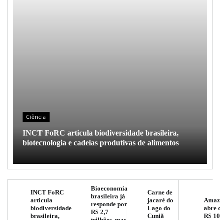
Ciência
INCT FoRC articula biodiversidade brasileira,
biotecnologia e cadeias produtivas de alimentos
Bioeconomia
INCT FoRC
Carne de
brasileira já
articula
jacaré do
Amaz
responde por
biodiversidade
Lago do
abre 
R$ 2,7
brasileira,
Cuniã
R$ 10
trilhões, mas