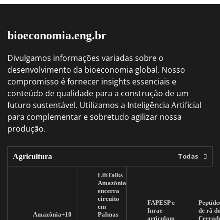
bioeconomia.eng.br
Divulgamos informações variadas sobre o
desenvolvimento da bioeconomia global. Nosso
compromisso é fornecer insights essenciais e
conteúdo de qualidade para a construção de um
futuro sustentável. Utilizamos a Inteligência Artificial
para complementar e sobretudo agilizar nossa
produção.
Todas
Agricultura
LibTalks
Amazônia
encerra
circuito
FAPESP e
Peptíde
em
Inrae
de rã d
Amazônia+10
Palmas
articulam
Cerrad