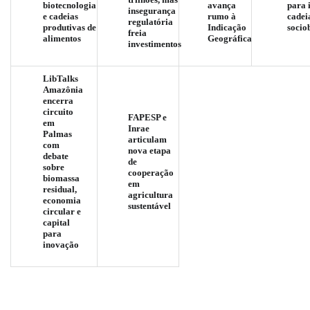
biotecnologia
avança
para 
insegurança
e cadeias
rumo à
cadei
regulatória
produtivas de
Indicação
socio
freia
alimentos
Geográfica
investimentos
LibTalks
Amazônia
encerra
circuito
FAPESP e
em
Inrae
Palmas
articulam
com
nova etapa
debate
de
sobre
cooperação
biomassa
em
residual,
agricultura
economia
sustentável
circular e
capital
para
inovação