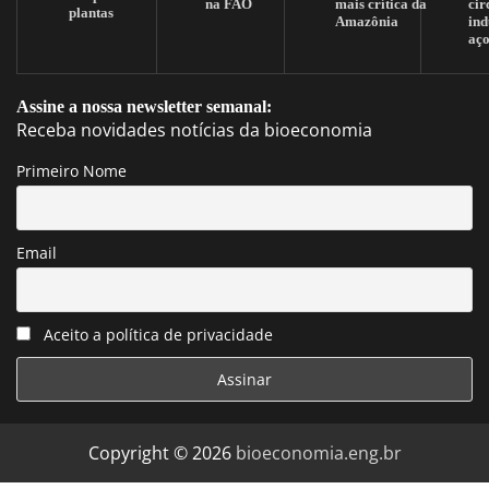
na FAO
mais crítica da
cir
plantas
Amazônia
ind
aç
Assine a nossa newsletter semanal:
Receba novidades notícias da bioeconomia
Primeiro Nome
Email
Aceito a política de privacidade
Copyright © 2026
bioeconomia.eng.br