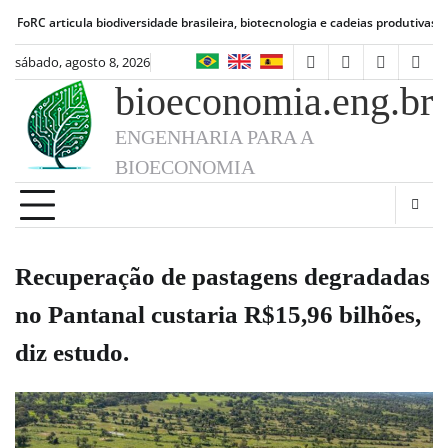
Skip
rticula biodiversidade brasileira, biotecnologia e cadeias produtivas de alimen
to
content
sábado, agosto 8, 2026
facebook
instagram
linkedin
twit
bioeconomia.eng.br
ENGENHARIA PARA A
BIOECONOMIA
Recuperação de pastagens degradadas
no Pantanal custaria R$15,96 bilhões,
diz estudo.