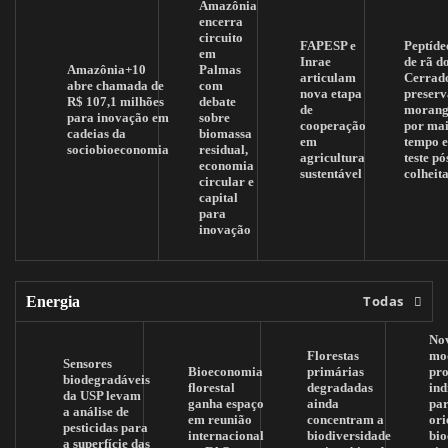
Amazônia
encerra
circuito
FAPESP e
Peptíde
em
Inrae
de rã d
Amazônia+10
Palmas
articulam
Cerrad
abre chamada de
com
nova etapa
preserv
R$ 107,1 milhões
debate
de
morang
para inovação em
sobre
cooperação
por mai
cadeias da
biomassa
em
tempo 
sociobioeconomia
residual,
agricultura
teste pó
economia
sustentável
colheit
circular e
capital
para
inovação
Todas
Energia
No
Florestas
mo
Sensores
Bioeconomia
primárias
pr
biodegradáveis
florestal
degradadas
ind
da USP levam
ganha espaço
ainda
pa
a análise de
em reunião
concentram a
ori
pesticidas para
internacional
biodiversidade
bi
a superfície das