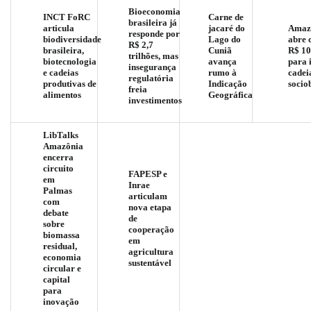
Bioeconomia
INCT FoRC
Carne de
brasileira já
articula
jacaré do
Amaz
responde por
biodiversidade
Lago do
abre 
R$ 2,7
brasileira,
Cuniã
R$ 10
trilhões, mas
biotecnologia
avança
para 
insegurança
e cadeias
rumo à
cadei
regulatória
produtivas de
Indicação
socio
freia
alimentos
Geográfica
investimentos
LibTalks
Amazônia
encerra
circuito
FAPESP e
em
Inrae
Palmas
articulam
com
nova etapa
debate
de
sobre
cooperação
biomassa
em
residual,
agricultura
economia
sustentável
circular e
capital
para
inovação