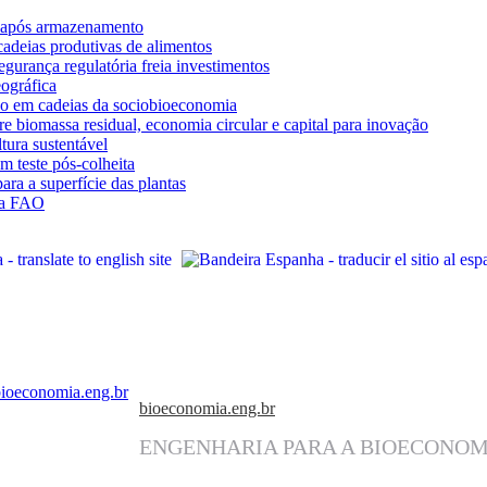
da após armazenamento
cadeias produtivas de alimentos
egurança regulatória freia investimentos
ográfica
o em cadeias da sociobioeconomia
 biomassa residual, economia circular e capital para inovação
tura sustentável
 teste pós-colheita
ra a superfície das plantas
 na FAO
bioeconomia.eng.br
ENGENHARIA PARA A BIOECONOM