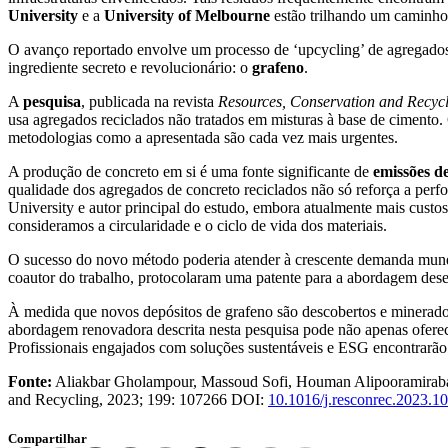
University
e a
University of Melbourne
estão trilhando um caminho
O avanço reportado envolve um processo de ‘upcycling’ de agregado
ingrediente secreto e revolucionário: o
grafeno
.
A
pesquisa
, publicada na revista
Resources, Conservation and Recyc
usa agregados reciclados não tratados em misturas à base de cimento
metodologias como a apresentada são cada vez mais urgentes.
A produção de concreto em si é uma fonte significante de
emissões de
qualidade dos agregados de concreto reciclados não só reforça a pe
University e autor principal do estudo, embora atualmente mais cust
consideramos a circularidade e o ciclo de vida dos materiais.
O sucesso do novo método poderia atender à crescente demanda mundi
coautor do trabalho, protocolaram uma patente para a abordagem des
À medida que novos depósitos de grafeno são descobertos e minerados
abordagem renovadora descrita nesta pesquisa pode não apenas ofer
Profissionais engajados com soluções sustentáveis e ESG encontrarão n
Fonte:
Aliakbar Gholampour, Massoud Sofi, Houman Alipooramirab
and Recycling, 2023; 199: 107266 DOI:
10.1016/j.resconrec.2023.1
Compartilhar