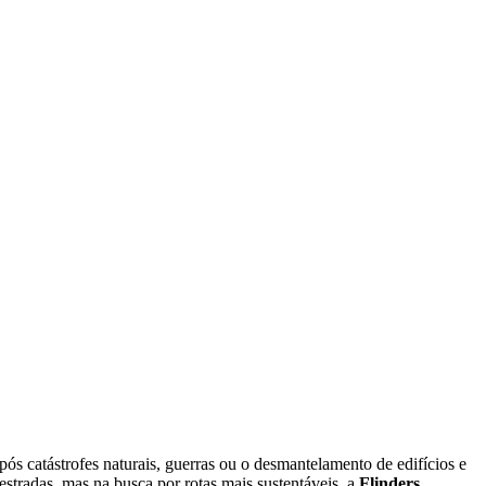
pós catástrofes naturais, guerras ou o desmantelamento de edifícios e
estradas, mas na busca por rotas mais sustentáveis, a
Flinders