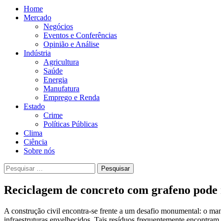
Home
Mercado
Negócios
Eventos e Conferências
Opinião e Análise
Indústria
Agricultura
Saúde
Energia
Manufatura
Emprego e Renda
Estado
Crime
Políticas Públicas
Clima
Ciência
Sobre nós
Pesquisar
por:
Reciclagem de concreto com grafeno pode r
A construção civil encontra-se frente a um desafio monumental: o ma
infraestruturas envelhecidos. Tais resíduos frequentemente encontram 