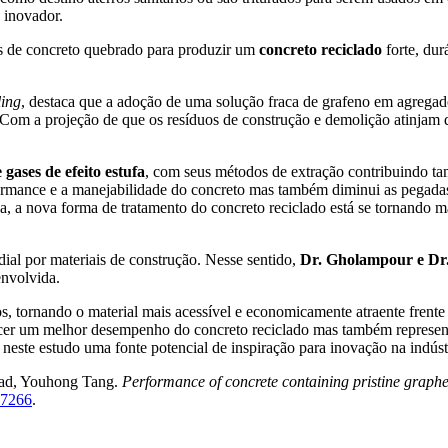
 inovador.
s de concreto quebrado para produzir um
concreto reciclado
forte, dur
ling
, destaca que a adoção de uma solução fraca de grafeno em agregad
. Com a projeção de que os resíduos de construção e demolição atinjam
 gases de efeito estufa
, com seus métodos de extração contribuindo ta
rformance e a manejabilidade do concreto mas também diminui as pegad
osa, a nova forma de tratamento do concreto reciclado está se tornando
al por materiais de construção. Nesse sentido,
Dr. Gholampour e Dr
envolvida.
, tornando o material mais acessível e economicamente atraente frente
ecer um melhor desempenho do concreto reciclado mas também represent
este estudo uma fonte potencial de inspiração para inovação na indústr
ad, Youhong Tang.
Performance of concrete containing pristine graphe
07266
.