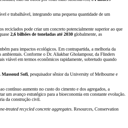
ável e trabalhável, integrando uma pequena quantidade de um
os reciclados pode criar um concreto potencialmente superior ao que
 quase
2,6 bilhões de toneladas até 2030
globalmente, as
mbém para impactos ecológicos. Em contrapartida, a melhoria da
as ambientais. Conforme o Dr. Aliakbar Gholampour, da Flinders
 mais viável em termos econômicos rapidamente, sobretudo quando
. Massoud Sofi
, pesquisador sênior da University of Melbourne e
 ao contínuo aumento no custo do cimento e dos agregados, a
ar um avanço estratégico para a bioeconomia em constante evolução.
ia da construção civil.
ne-treated recycled concrete aggregates
. Resources, Conservation