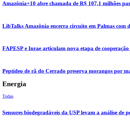
Amazônia+10 abre chamada de R$ 107,1 milhões para
LibTalks Amazônia encerra circuito em Palmas com de
FAPESP e Inrae articulam nova etapa de cooperação 
Peptídeo de rã do Cerrado preserva morangos por mai
Energia
Todas
Sensores biodegradáveis da USP levam a análise de pes