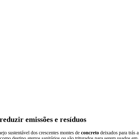
eduzir emissões e resíduos
nejo sustentável dos crescentes montes de
concreto
deixados para trás a
como destino aterros sanitários ou são triturados para serem usados em 