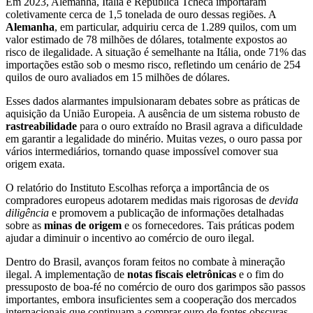
Em 2023, Alemanha, Itália e República Tcheca importaram
coletivamente cerca de 1,5 tonelada de ouro dessas regiões. A
Alemanha
, em particular, adquiriu cerca de 1.289 quilos, com um
valor estimado de 78 milhões de dólares, totalmente expostos ao
risco de ilegalidade. A situação é semelhante na Itália, onde 71% das
importações estão sob o mesmo risco, refletindo um cenário de 254
quilos de ouro avaliados em 15 milhões de dólares.
Esses dados alarmantes impulsionaram debates sobre as práticas de
aquisição da União Europeia. A ausência de um sistema robusto de
rastreabilidade
para o ouro extraído no Brasil agrava a dificuldade
em garantir a legalidade do minério. Muitas vezes, o ouro passa por
vários intermediários, tornando quase impossível comover sua
origem exata.
O relatório do Instituto Escolhas reforça a importância de os
compradores europeus adotarem medidas mais rigorosas de
devida
diligência
e promovem a publicação de informações detalhadas
sobre as
minas de origem
e os fornecedores. Tais práticas podem
ajudar a diminuir o incentivo ao comércio de ouro ilegal.
Dentro do Brasil, avanços foram feitos no combate à mineração
ilegal. A implementação de
notas fiscais eletrônicas
e o fim do
pressuposto de boa-fé no comércio de ouro dos garimpos são passos
importantes, embora insuficientes sem a cooperação dos mercados
internacionais que continuam a comprar ouro de fontes obscuras.