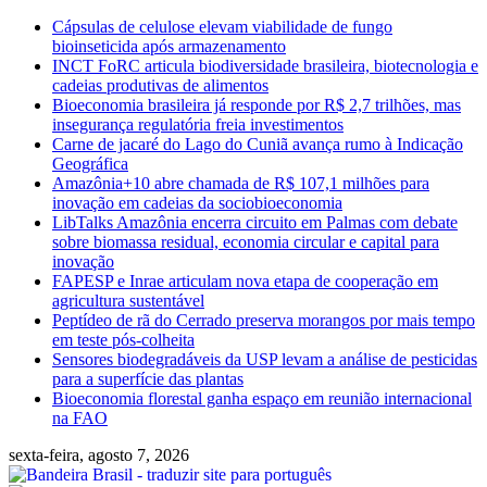
Skip
Cápsulas de celulose elevam viabilidade de fungo
to
bioinseticida após armazenamento
content
INCT FoRC articula biodiversidade brasileira, biotecnologia e
cadeias produtivas de alimentos
Bioeconomia brasileira já responde por R$ 2,7 trilhões, mas
insegurança regulatória freia investimentos
Carne de jacaré do Lago do Cuniã avança rumo à Indicação
Geográfica
Amazônia+10 abre chamada de R$ 107,1 milhões para
inovação em cadeias da sociobioeconomia
LibTalks Amazônia encerra circuito em Palmas com debate
sobre biomassa residual, economia circular e capital para
inovação
FAPESP e Inrae articulam nova etapa de cooperação em
agricultura sustentável
Peptídeo de rã do Cerrado preserva morangos por mais tempo
em teste pós-colheita
Sensores biodegradáveis da USP levam a análise de pesticidas
para a superfície das plantas
Bioeconomia florestal ganha espaço em reunião internacional
na FAO
sexta-feira, agosto 7, 2026