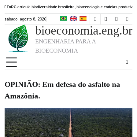
Skip
rticula biodiversidade brasileira, biotecnologia e cadeias produtivas de alime
to
content
sábado, agosto 8, 2026
facebook
instagram
linkedin
twitt
bioeconomia.eng.br
ENGENHARIA PARA A
BIOECONOMIA
OPINIÃO: Em defesa do asfalto na
Amazônia.