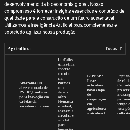
desenvolvimento da bioeconomia global. Nosso
compromisso é fornecer insights essenciais e conteúdo de
qualidade para a construção de um futuro sustentável.
Utilizamos a Inteligência Artificial para complementar e
sobretudo agilizar nossa produção.
Agricultura
Todas
LibTalks
Amazônia
encerra
circuito
FAPESP e
Peptíde
em
Inrae
de rã d
Amazônia+10
Palmas
articulam
Cerrad
abre chamada de
com
nova etapa
preserv
R$ 107,1 milhões
debate
de
morang
para inovação em
sobre
cooperação
por mai
cadeias da
biomassa
em
tempo 
sociobioeconomia
residual,
agricultura
teste pó
economia
sustentável
colheit
circular e
capital
para
inovação