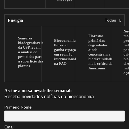
Energia
Todas
No
Florestas
mo
Sensores
Bioeconomia
primárias
pr
biodegradáveis
florestal
degradadas
ind
da USP levam
ganha espaço
ainda
pa
a análise de
em reunião
concentram a
ori
pesticidas para
internacional
biodiversidade
bi
a superfície das
na FAO
mais crítica da
cir
plantas
Amazônia
ind
aç
Assine a nossa newsletter semanal:
Receba novidades notícias da bioeconomia
Primeiro Nome
Email