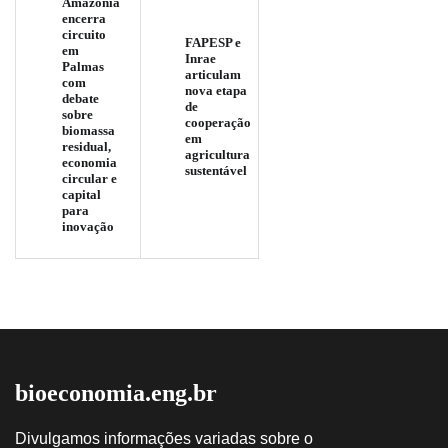
Amazônia
encerra
circuito
FAPESP e
em
Inrae
Palmas
articulam
com
nova etapa
debate
de
sobre
cooperação
biomassa
em
residual,
agricultura
economia
sustentável
circular e
capital
para
inovação
bioeconomia.eng.br
Divulgamos informações variadas sobre o