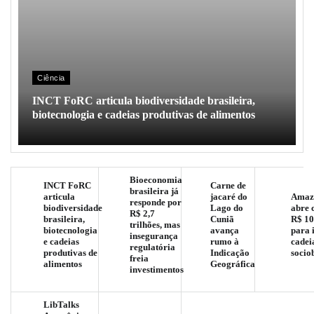
Ciência
INCT FoRC articula biodiversidade brasileira,
biotecnologia e cadeias produtivas de alimentos
Bioeconomia
INCT FoRC
Carne de
brasileira já
articula
jacaré do
Amaz
responde por
biodiversidade
Lago do
abre 
R$ 2,7
brasileira,
Cuniã
R$ 10
trilhões, mas
biotecnologia
avança
para 
insegurança
e cadeias
rumo à
cadei
regulatória
produtivas de
Indicação
socio
freia
alimentos
Geográfica
investimentos
LibTalks