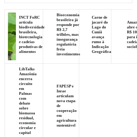
Bioeconomia
INCT FoRC
Carne de
brasileira já
articula
jacaré do
Amaz
responde por
biodiversidade
Lago do
abre 
R$ 2,7
brasileira,
Cuniã
R$ 10
trilhões, mas
biotecnologia
avança
para 
insegurança
e cadeias
rumo à
cadei
regulatória
produtivas de
Indicação
socio
freia
alimentos
Geográfica
investimentos
LibTalks
Amazônia
encerra
circuito
FAPESP e
em
Inrae
Palmas
articulam
com
nova etapa
debate
de
sobre
cooperação
biomassa
em
residual,
agricultura
economia
sustentável
circular e
capital