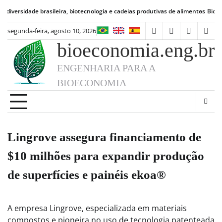
Skip
ade brasileira, biotecnologia e cadeias produtivas de alimentos
Bioeconomia bra
to
content
segunda-feira, agosto 10, 2026
facebook
instagram
linkedin
twit
bioeconomia.eng.br
ENGENHARIA PARA A
BIOECONOMIA
Lingrove assegura financiamento de
$10 milhões para expandir produção
de superfícies e painéis ekoa®
A empresa Lingrove, especializada em materiais
compostos e pioneira no uso de tecnologia patenteada