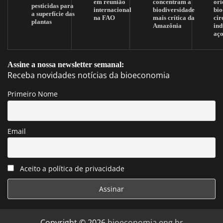
em reunião
concentram a
ori
pesticidas para
internacional
biodiversidade
bi
a superfície das
na FAO
mais crítica da
cir
plantas
Amazônia
ind
aç
Assine a nossa newsletter semanal:
Receba novidades notícias da bioeconomia
Primeiro Nome
Email
Aceito a política de privacidade
Copyright © 2026
bioeconomia.eng.br