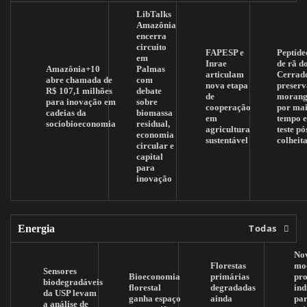
LibTalks
Amazônia
encerra
circuito
FAPESP e
Peptíde
em
Inrae
de rã d
Amazônia+10
Palmas
articulam
Cerrad
abre chamada de
com
nova etapa
preserv
R$ 107,1 milhões
debate
de
morang
para inovação em
sobre
cooperação
por mai
cadeias da
biomassa
em
tempo 
sociobioeconomia
residual,
agricultura
teste pó
economia
sustentável
colheit
circular e
capital
para
inovação
Todas
Energia
No
Florestas
mo
Sensores
Bioeconomia
primárias
pr
biodegradáveis
florestal
degradadas
ind
da USP levam
ganha espaço
ainda
pa
a análise de