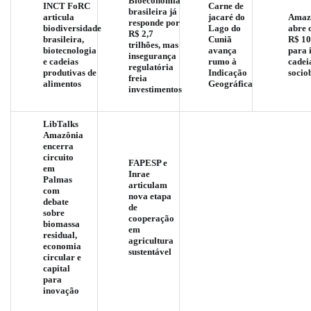
Bioeconomia
INCT FoRC
Carne de
brasileira já
articula
jacaré do
Amaz
responde por
biodiversidade
Lago do
abre 
R$ 2,7
brasileira,
Cuniã
R$ 10
trilhões, mas
biotecnologia
avança
para 
insegurança
e cadeias
rumo à
cadei
regulatória
produtivas de
Indicação
socio
freia
alimentos
Geográfica
investimentos
LibTalks
Amazônia
encerra
circuito
FAPESP e
em
Inrae
Palmas
articulam
com
nova etapa
debate
de
sobre
cooperação
biomassa
em
residual,
agricultura
economia
sustentável
circular e
capital
para
inovação