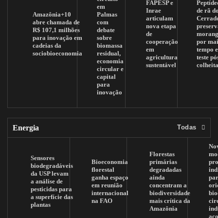
FAPESP e
Peptíde
em
Inrae
de rã d
Amazônia+10
Palmas
articulam
Cerrad
abre chamada de
com
nova etapa
preserv
R$ 107,1 milhões
debate
de
morang
para inovação em
sobre
cooperação
por mai
cadeias da
biomassa
em
tempo 
sociobioeconomia
residual,
agricultura
teste pó
economia
sustentável
colheit
circular e
capital
para
inovação
Energia
Todas
No
Florestas
mo
Sensores
Bioeconomia
primárias
pr
biodegradáveis
florestal
degradadas
ind
da USP levam
ganha espaço
ainda
pa
a análise de
em reunião
concentram a
ori
pesticidas para
internacional
biodiversidade
bi
a superfície das
na FAO
mais crítica da
cir
plantas
Amazônia
ind
aç