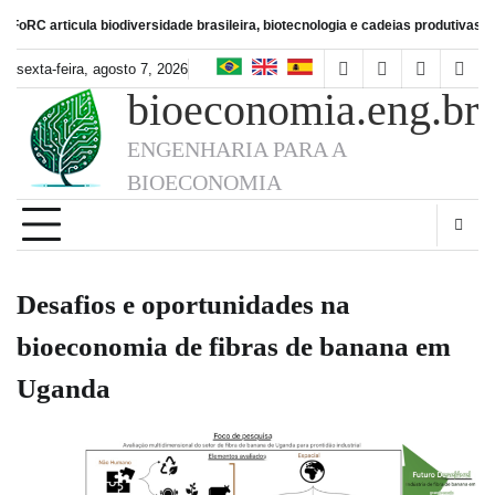
Skip
ula biodiversidade brasileira, biotecnologia e cadeias produtivas de alimentos
to
content
sexta-feira, agosto 7, 2026
facebook
instagram
linkedin
twitt
bioeconomia.eng.br
ENGENHARIA PARA A
BIOECONOMIA
Desafios e oportunidades na
bioeconomia de fibras de banana em
Uganda