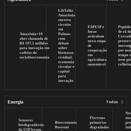
LibTalks
Amazônia
encerra
circuito
FAPESP e
Peptíde
em
Inrae
de rã d
Amazônia+10
Palmas
articulam
Cerrad
abre chamada de
com
nova etapa
preserv
R$ 107,1 milhões
debate
de
morang
para inovação em
sobre
cooperação
por mai
cadeias da
biomassa
em
tempo 
sociobioeconomia
residual,
agricultura
teste pó
economia
sustentável
colheit
circular e
capital
para
inovação
Todas
Energia
No
Florestas
mo
Sensores
Bioeconomia
primárias
pr
biodegradáveis
florestal
degradadas
ind
da USP levam