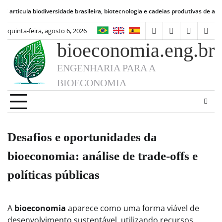
Skip
 biodiversidade brasileira, biotecnologia e cadeias produtivas de alimentos
Bio
to
content
quinta-feira, agosto 6, 2026
facebook
instagram
linkedin
twit
bioeconomia.eng.br
ENGENHARIA PARA A
BIOECONOMIA
Desafios e oportunidades da
bioeconomia: análise de trade-offs e
políticas públicas
A
bioeconomia
aparece como uma forma viável de
desenvolvimento sustentável, utilizando recursos