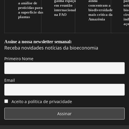
ganha espaço
ainda
pa
a análise de
em reunião
concentram a
ori
pesticidas para
internacional
biodiversidade
bi
a superfície das
na FAO
mais crítica da
cir
plantas
Amazônia
ind
aç
Assine a nossa newsletter semanal:
Receba novidades notícias da bioeconomia
Primeiro Nome
Email
Aceito a política de privacidade