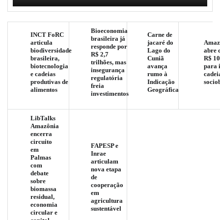
Bioeconomia
INCT FoRC
Carne de
brasileira já
articula
jacaré do
Amaz
responde por
biodiversidade
Lago do
abre 
R$ 2,7
brasileira,
Cuniã
R$ 10
trilhões, mas
biotecnologia
avança
para 
insegurança
e cadeias
rumo à
cadei
regulatória
produtivas de
Indicação
socio
freia
alimentos
Geográfica
investimentos
LibTalks
Amazônia
encerra
circuito
FAPESP e
em
Inrae
Palmas
articulam
com
nova etapa
debate
de
sobre
cooperação
biomassa
em
residual,
agricultura
economia
sustentável
circular e