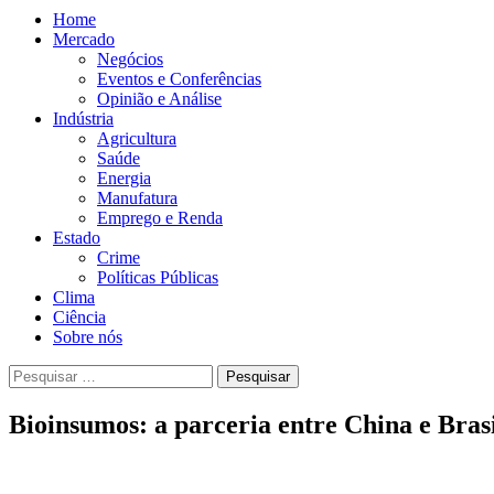
Home
Mercado
Negócios
Eventos e Conferências
Opinião e Análise
Indústria
Agricultura
Saúde
Energia
Manufatura
Emprego e Renda
Estado
Crime
Políticas Públicas
Clima
Ciência
Sobre nós
Pesquisar
por:
Bioinsumos: a parceria entre China e Brasi