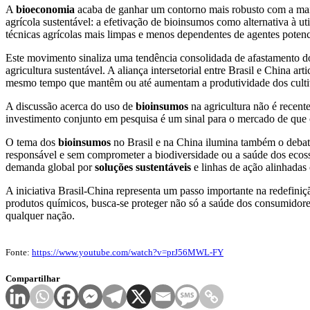
A
bioeconomia
acaba de ganhar um contorno mais robusto com a mais
agrícola sustentável: a efetivação de bioinsumos como alternativa à u
técnicas agrícolas mais limpas e menos dependentes de agentes potenc
Este movimento sinaliza uma tendência consolidada de afastamento 
agricultura sustentável. A aliança intersetorial entre Brasil e China a
mesmo tempo que mantêm ou até aumentam a produtividade dos culti
A discussão acerca do uso de
bioinsumos
na agricultura não é recent
investimento conjunto em pesquisa é um sinal para o mercado de que o
O tema dos
bioinsumos
no Brasil e na China ilumina também o debate
responsável e sem comprometer a biodiversidade ou a saúde dos ecossi
demanda global por
soluções sustentáveis
e linhas de ação alinhadas
A iniciativa Brasil-China representa um passo importante na redefini
produtos químicos, busca-se proteger não só a saúde dos consumidor
qualquer nação.
Fonte:
https://www.youtube.com/watch?v=prJ56MWL-FY
Compartilhar