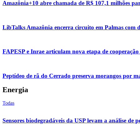
Amazônia+10 abre chamada de R$ 107,1 milhões para
LibTalks Amazônia encerra circuito em Palmas com de
FAPESP e Inrae articulam nova etapa de cooperação 
Peptídeo de rã do Cerrado preserva morangos por mai
Energia
Todas
Sensores biodegradáveis da USP levam a análise de pes