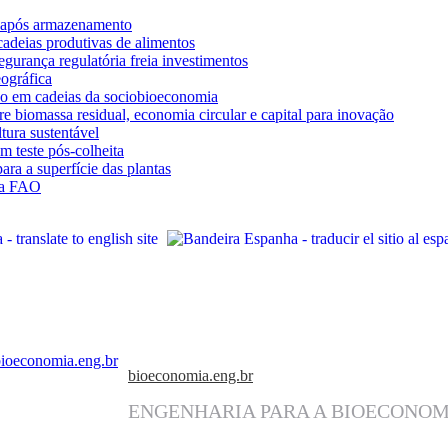
da após armazenamento
cadeias produtivas de alimentos
egurança regulatória freia investimentos
ográfica
o em cadeias da sociobioeconomia
 biomassa residual, economia circular e capital para inovação
tura sustentável
 teste pós-colheita
ra a superfície das plantas
 na FAO
bioeconomia.eng.br
ENGENHARIA PARA A BIOECONOM