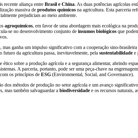
 recente aliança entre
Brasil e China
. As duas potências agrícolas es
tilização massiva de
produtos químicos
na agricultura. Esta parceria 
ialmente prejudiciais ao meio ambiente.
dos
agroquímicos
, em favor de uma abordagem mais ecológica na produ
rticula-se no desenvolvimento conjunto de
insumos biológicos
que podem 
vos.
e, mas ganha um impulso significativo com a cooperação sino-brasileira 
 futuro da agricultura passa, inevitavelmente, pela
sustentabilidade
e 
 ético sobre a produção agrícola e a segurança alimentar, abrindo esp
stemas. A parceria, portanto, pode ser uma peça-chave na engrenagem da
 com os princípios de
ESG
(Environmental, Social, and Governance).
ção dos métodos de produção no setor agrícola e um avanço significativ
es, mas também salvaguardar a
biodiversidade
e os recursos naturais, 