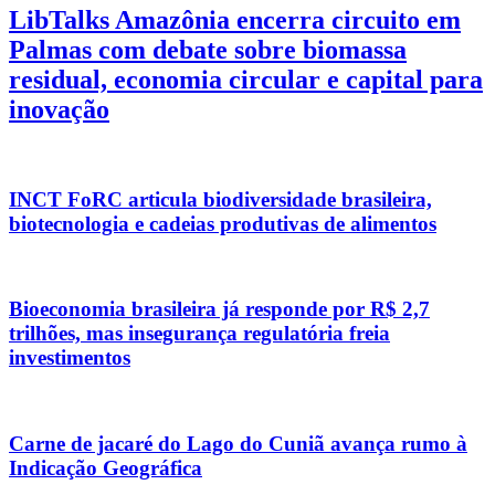
LibTalks Amazônia encerra circuito em
Palmas com debate sobre biomassa
residual, economia circular e capital para
inovação
INCT FoRC articula biodiversidade brasileira,
biotecnologia e cadeias produtivas de alimentos
Bioeconomia brasileira já responde por R$ 2,7
trilhões, mas insegurança regulatória freia
investimentos
Carne de jacaré do Lago do Cuniã avança rumo à
Indicação Geográfica