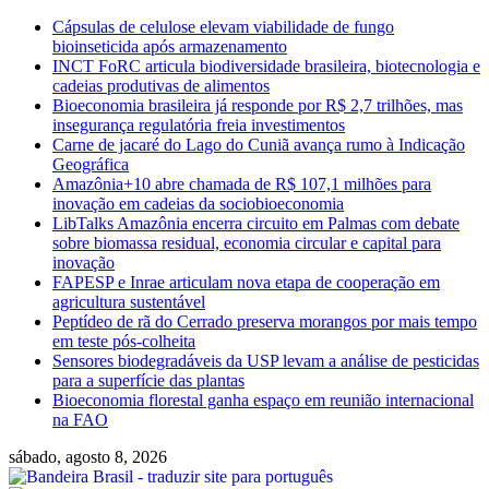
Skip
Cápsulas de celulose elevam viabilidade de fungo
to
bioinseticida após armazenamento
content
INCT FoRC articula biodiversidade brasileira, biotecnologia e
cadeias produtivas de alimentos
Bioeconomia brasileira já responde por R$ 2,7 trilhões, mas
insegurança regulatória freia investimentos
Carne de jacaré do Lago do Cuniã avança rumo à Indicação
Geográfica
Amazônia+10 abre chamada de R$ 107,1 milhões para
inovação em cadeias da sociobioeconomia
LibTalks Amazônia encerra circuito em Palmas com debate
sobre biomassa residual, economia circular e capital para
inovação
FAPESP e Inrae articulam nova etapa de cooperação em
agricultura sustentável
Peptídeo de rã do Cerrado preserva morangos por mais tempo
em teste pós-colheita
Sensores biodegradáveis da USP levam a análise de pesticidas
para a superfície das plantas
Bioeconomia florestal ganha espaço em reunião internacional
na FAO
sábado, agosto 8, 2026