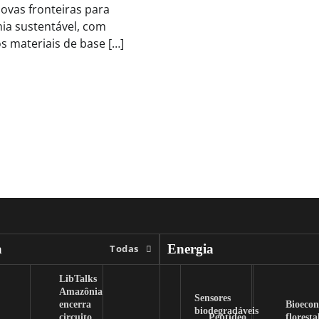
ovas fronteiras para
a sustentável, com
os materiais de base […]
a
Energia
Todas
LibTalks
Amazônia
Sensores
encerra
Bioeco
biodegradáveis
circuito
Peptídeo
floresta