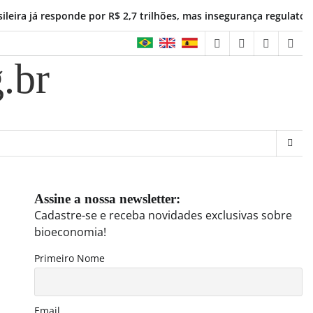
responde por R$ 2,7 trilhões, mas insegurança regulatória freia i
facebook
instagram
linkedin
twit
.br
Assine a nossa newsletter:
Cadastre-se e receba novidades exclusivas sobre
bioeconomia!
Primeiro Nome
Email