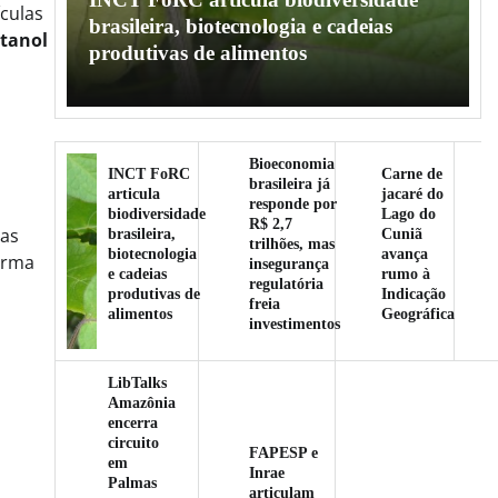
ículas
l
brasileira, biotecnologia e cadeias
tanol
produtivas de alimentos
Bioeconomia
INCT FoRC
Carne de
brasileira já
articula
jacaré do
responde por
biodiversidade
Lago do
R$ 2,7
mas
brasileira,
Cuniã
trilhões, mas
biotecnologia
avança
orma
insegurança
e cadeias
rumo à
regulatória
produtivas de
Indicação
freia
alimentos
Geográfica
investimentos
LibTalks
Amazônia
encerra
circuito
FAPESP e
em
Inrae
Palmas
articulam