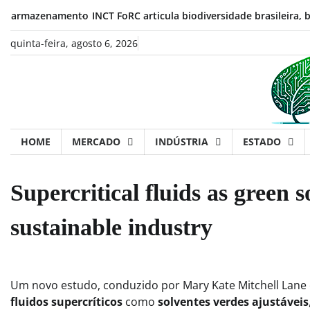
Skip
zenamento
INCT FoRC articula biodiversidade brasileira, biotecnol
to
content
quinta-feira, agosto 6, 2026
HOME
MERCADO
INDÚSTRIA
ESTADO
Supercritical fluids as green s
sustainable industry
Um novo estudo, conduzido por Mary Kate Mitchell Lane 
fluidos supercríticos
como
solventes verdes ajustáveis