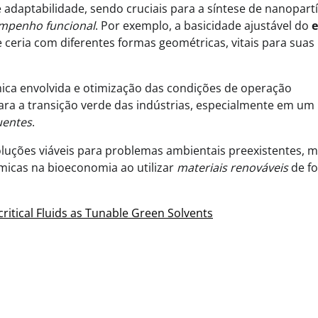
 adaptabilidade, sendo cruciais para a síntese de nanopart
residual, economia circular e capita
mpenho funcional
. Por exemplo, a basicidade ajustável do
e
para inovação
e ceria com diferentes formas geométricas, vitais para suas
ca envolvida e otimização das condições de operação
para a transição verde das indústrias, especialmente em um
uentes
.
luções viáveis para problemas ambientais preexistentes, 
cas na bioeconomia ao utilizar
materiais renováveis
de f
ritical Fluids as Tunable Green Solvents