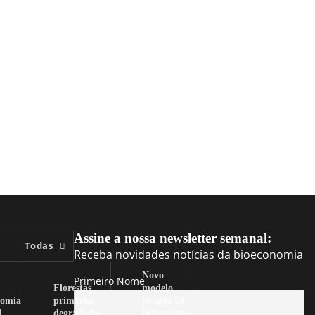
Assine a nossa newsletter semanal:
Todas
Receba novidades notícias da bioeconomia
Novo
Primeiro Nome
Florestas
modelo
nomia
primárias
propõe 54
l
degradadas
indicadores