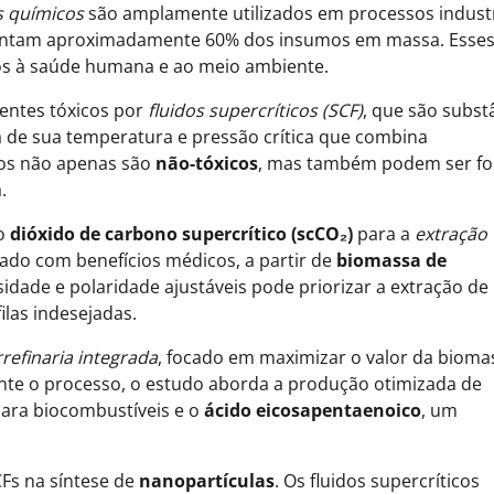
s químicos
são amplamente utilizados em processos industr
esentam aproximadamente 60% dos insumos em massa. Esse
cos à saúde humana e ao meio ambiente.
ventes tóxicos por
fluidos supercríticos (SCF)
, que são subst
 de sua temperatura e pressão crítica que combina
idos não apenas são
não-tóxicos
, mas também podem ser fo
.
do
dióxido de carbono supercrítico (scCO₂)
para a
extração
ado com benefícios médicos, a partir de
biomassa de
idade e polaridade ajustáveis pode priorizar a extração de
ilas indesejadas.
rrefinaria integrada
, focado em maximizar o valor da bioma
nte o processo, o estudo aborda a produção otimizada de
ara biocombustíveis e o
ácido eicosapentaenoico
, um
Eventos E Conferências
LibTalks Amazônia encerra circuit
CFs na síntese de
nanopartículas
. Os fluidos supercríticos
Palmas com debate sobre biomassa