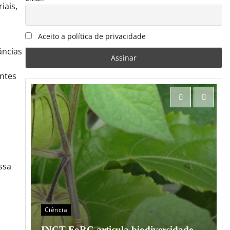
iais,
s
Aceito a política de privacidade
âncias
ntes
ssa
Ciência
o em
INCT FoRC articula biodiversidade