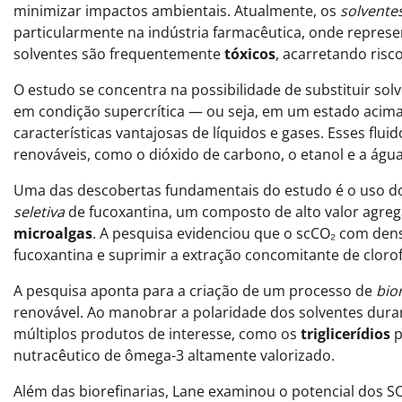
minimizar impactos ambientais. Atualmente, os
solvente
particularmente na indústria farmacêutica, onde repr
solventes são frequentemente
tóxicos
, acarretando ris
O estudo se concentra na possibilidade de substituir sol
em condição supercrítica — ou seja, em um estado acima
características vantajosas de líquidos e gases. Esses flu
renováveis, como o dióxido de carbono, o etanol e a água
Uma das descobertas fundamentais do estudo é o uso 
seletiva
de fucoxantina, um composto de alto valor agreg
microalgas
. A pesquisa evidenciou que o scCO₂ com dens
fucoxantina e suprimir a extração concomitante de clorof
A pesquisa aponta para a criação de um processo de
bio
renovável. Ao manobrar a polaridade dos solventes dura
múltiplos produtos de interesse, como os
triglicerídios
p
nutracêutico de ômega-3 altamente valorizado.
Além das biorefinarias, Lane examinou o potencial dos S