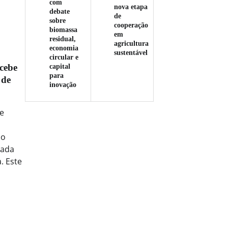
com
nova etapa
debate
de
sobre
cooperação
biomassa
em
residual,
agricultura
economia
sustentável
circular e
cebe
capital
para
 de
inovação
e
mo
tada
. Este