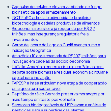
Skip
Cápsulas de celulose elevam viabilidade de fungo
to
bioinseticida após armazenamento
content
INCT FoRC articula biodiversidade brasileira,
biotecnologia e cadeias produtivas de alimentos
Bioeconomia brasileira já responde por R$ 2,7
trilhões, mas insegurança regulatória freia
investimentos
Carne de jacaré do Lago do Cuniã avança rumo à
Indicação Geográfica
Amazônia+10 abre chamada de R$ 107,1 milhões para
inovação em cadeias da sociobioeconomia
LibTalks Amazônia encerra circuito em Palmas com
debate sobre biomassa residual, economia circular e
capital para inovação
FAPESP e Inrae articulam nova etapa de cooperação
em agricultura sustentável
Peptídeo de rã do Cerrado preserva morangos por
mais tempo em teste pós-colheita
Sensores biodegradáveis da USP levam a análise de
pesticidas para a superfície das plantas