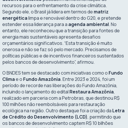
recursos para o enfrentamento da crise climática.
Segundo ele, o Brasil já lidera em termos de
matriz
energética
limpa e renovável dentro do G20, e pretende
estender essa liderança para a
agenda ambiental
. No
entanto, ele reconheceu que a transição para fontes de
energia mais sustentáveis apresenta desafios
orçamentários significativos. “Esta transição é muito
onerosa e não se faz só pelo mercado. Precisamos de
políticas públicas e de incentivos financeiros sustentados
pelos bancos de desenvolvimento”, afirmou.
O BNDES tem se destacado com iniciativas como o
Fundo
Clima
e o
Fundo Amazônia
. Entre 2023 e 2024, foi um
período de recorde nas liberações do Fundo Amazônia,
incluindo o lançamento do edital
Restaura Amazônia
,
realizado em parceria com a Petrobras, que destinou R$
100 milhões não reembolsáveis para restauração
ecológica na região. Outro destaque foi a criação da
Letra
de Crédito do Desenvolvimento (LCD)
, permitindo que
os bancos de desenvolvimento captem R$ 10 bilhões