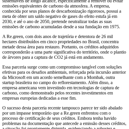
sustentáveis de longo alcance, especificamente a remover ou evitar
emissões equivalentes de carbono da atmosfera. A empresa,
conhecida por seus planos de descarbonização rigorosos, possui a
meta de obter um saldo negativo de gases do efeito estufa já em
2030, e até o ano de 2050, pretende neutralizar todas as suas
emissões de carbono acumuladas desde a sua fundação em 1975.
A Re.green, com dois anos de trajetória e detentora de 26 mil
hectares distribuídos em cinco propriedades no Brasil, concentra
metade dessa área para restauro. Portanto, os créditos adquiridos
corresponderão a uma parte significativa do território, onde o plantio
de árvores para a captura de CO2 já está em andamento.
Essa parceria surge como um compromisso tangível com soluções
efetivas para os desafios ambientais, reforçada pela incursão anterior
da Microsoft em um acordo semelhante com a Mombak, outra
startup brasileira no campo do reflorestamento. Além disso, a
empresa americana vem investindo em tecnologias de captura de
carbono, como demonstrado pelos recentes investimentos em
empresas europeias dedicadas a esse fim.
O sucesso desta parceria recente tampouco parece ter sido abalado
por um impasse temporário que a Re.green enfrentou com o
processo de certificação de seus créditos. Embora tenha havido
problemas na documentação que antecede a emissão desses créditos,
a situação foi prontamente dirimida, evidenciando a robustez e