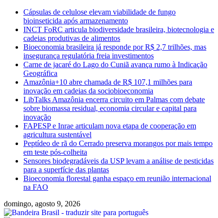
Skip
Cápsulas de celulose elevam viabilidade de fungo
to
bioinseticida após armazenamento
content
INCT FoRC articula biodiversidade brasileira, biotecnologia e
cadeias produtivas de alimentos
Bioeconomia brasileira já responde por R$ 2,7 trilhões, mas
insegurança regulatória freia investimentos
Carne de jacaré do Lago do Cuniã avança rumo à Indicação
Geográfica
Amazônia+10 abre chamada de R$ 107,1 milhões para
inovação em cadeias da sociobioeconomia
LibTalks Amazônia encerra circuito em Palmas com debate
sobre biomassa residual, economia circular e capital para
inovação
FAPESP e Inrae articulam nova etapa de cooperação em
agricultura sustentável
Peptídeo de rã do Cerrado preserva morangos por mais tempo
em teste pós-colheita
Sensores biodegradáveis da USP levam a análise de pesticidas
para a superfície das plantas
Bioeconomia florestal ganha espaço em reunião internacional
na FAO
domingo, agosto 9, 2026