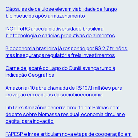
Skip
Cápsulas de celulose elevam viabilidade de fungo
to
bioinseticida após armazenamento
content
INCT FoRC articula biodiversidade brasileira,
biotecnologia e cadeias produtivas de alimentos
Bioeconomia brasileira já responde por R$ 2,7 trilhões,
mas insegurança regulatória freia investimentos
Carne de jacaré do Lago do Cuniã avança rumo à
Indicação Geográfica
Amazônia+10 abre chamada de R$ 107,1 milhões para
inovação em cadeias da sociobioeconomia
LibTalks Amazônia encerra circuito em Palmas com
debate sobre biomassa residual, economia circular e
capital para inovação
FAPESP e Inrae articulam nova etapa de cooperação em