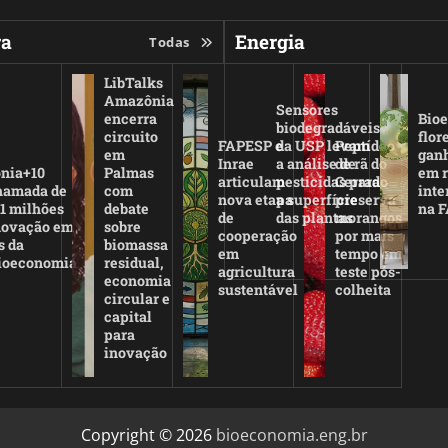
ra
Energia
Todas
LibTalks
Amazônia
Sensores
encerra
Bio
biodegradáveis
circuito
flor
FAPESP e
da USP levam
Peptídeo
em
gan
Inrae
a análise de
de rã do
nia+10
Palmas
em 
articulam
pesticidas para
Cerrado
hamada de
com
inte
nova etapa
a superfície
preserva
,1 milhões
debate
na 
de
das plantas
morangos
novação em
sobre
cooperação
por mais
s da
biomassa
em
tempo em
ioeconomia
residual,
agricultura
teste pós-
economia
sustentável
colheita
circular e
capital
para
inovação
Copyright © 2026
bioeconomia.eng.br