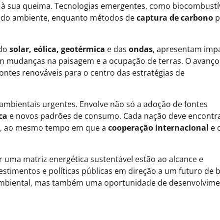
a à sua queima. Tecnologias emergentes, como biocombustí
sobre biomassa residual, econo
ga do ambiente, enquanto métodos de
captura de carbono
p
circular e capital para inovação
ndo
solar, eólica, geotérmica
e das
ondas
, apresentam imp
em mudanças na paisagem e a ocupação de terras. O avanço
ontes renováveis para o centro das estratégias de
 ambientais urgentes. Envolve não só a adoção de fontes
ca
e novos padrões de consumo. Cada nação deve encontr
os, ao mesmo tempo em que a
cooperação internacional
e 
r uma matriz energética sustentável estão ao alcance e
stimentos e políticas públicas em direção a um futuro de 
mbiental, mas também uma oportunidade de desenvolvim