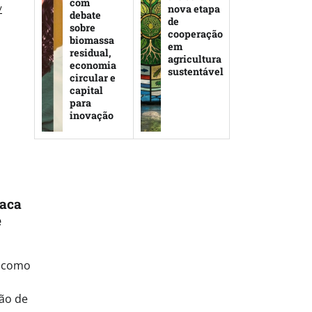
com
nova etapa
/
debate
de
sobre
cooperação
biomassa
em
residual,
agricultura
economia
sustentável
circular e
capital
para
inovação
taca
e
e como
ão de