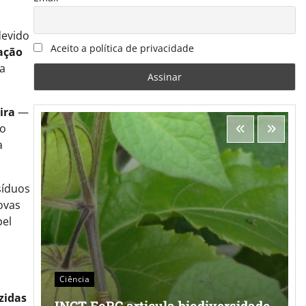
devido
Aceito a política de privacidade
ação
a
ira
—
xo
a
síduos
ovas
pel
Ciência
zidas
INCT FoRC articula biodiversidade