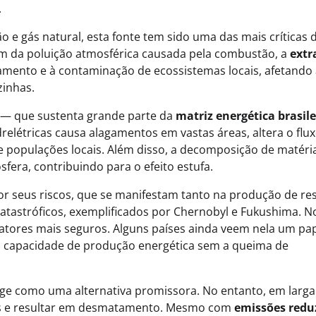
.
vão e gás natural, esta fonte tem sido uma das mais críticas 
ém da poluição atmosférica causada pela combustão, a
extr
mento e à contaminação de ecossistemas locais, afetando 
zinhas.
— que sustenta grande parte da
matriz energética brasile
relétricas causa alagamentos em vastas áreas, altera o flu
e populações locais. Além disso, a decomposição de matéri
fera, contribuindo para o efeito estufa.
or seus riscos, que se manifestam tanto na produção de re
catastróficos, exemplificados por Chernobyl e Fukushima. N
atores mais seguros. Alguns países ainda veem nela um pa
a capacidade de produção energética sem a queima de
Eventos E Conferências
urge como uma alternativa promissora. No entanto, em larga
LibTalks Amazônia encerra
las e resultar em desmatamento. Mesmo com
emissões redu
circuito em Palmas com debate