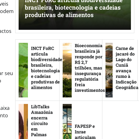
veis
mia
brasileira, biotecnologia e cadeias
odem
produtivas de alimentos
actos
Bioeconomia
INCT FoRC
Carne de
brasileira já
articula
jacaré do
responde por
biodiversidade
Lago do
R$ 2,7
brasileira,
Cuniã
trilhões, mas
biotecnologia
avança
ar seu
insegurança
e cadeias
rumo à
regulatória
o
produtivas de
Indicação
freia
alimentos
Geográfica
investimentos
LibTalks
baixa
Amazônia
ento
encerra
circuito
FAPESP e
em
Inrae
Palmas
articulam