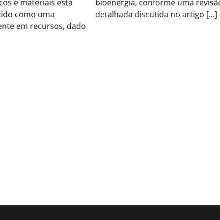
os e materiais está
bioenergia, conforme uma revisã
cido como uma
detalhada discutida no artigo […]
ciente em recursos, dado