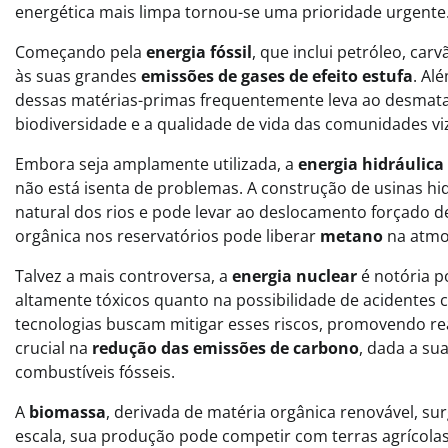
energética mais limpa tornou-se uma prioridade urgente
Começando pela
energia fóssil
, que inclui petróleo, car
às suas grandes
emissões de gases de efeito estufa
. Al
dessas matérias-primas frequentemente leva ao desmata
biodiversidade e a qualidade de vida das comunidades vi
Embora seja amplamente utilizada, a
energia hidráulica
não está isenta de problemas. A construção de usinas hid
natural dos rios e pode levar ao deslocamento forçado d
orgânica nos reservatórios pode liberar
metano
na atmos
Talvez a mais controversa, a
energia nuclear
é notória p
altamente tóxicos quanto na possibilidade de acidentes 
tecnologias buscam mitigar esses riscos, promovendo re
crucial na
redução das emissões de carbono
, dada a su
combustíveis fósseis.
A
biomassa
, derivada de matéria orgânica renovável, s
escala, sua produção pode competir com terras agríco