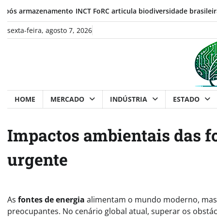
Skip
rmazenamento
INCT FoRC articula biodiversidade brasileira, biotec
to
content
sexta-feira, agosto 7, 2026
HOME
MERCADO
INDÚSTRIA
ESTADO
Impactos ambientais das fo
urgente
As
fontes de energia
alimentam o mundo moderno, mas
preocupantes. No cenário global atual, superar os obstá