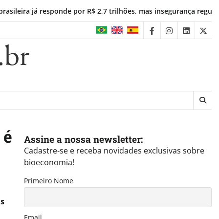
já responde por R$ 2,7 trilhões, mas insegurança regulatória frei
facebook
instagram
linkedin
twit
.br
 é
Assine a nossa newsletter:
Cadastre-se e receba novidades exclusivas sobre
bioeconomia!
Primeiro Nome
is
Email