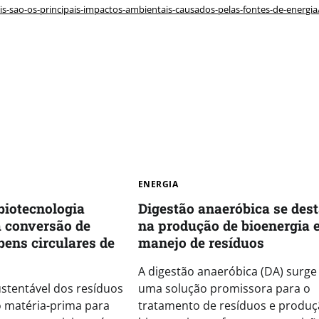
sao-os-principais-impactos-ambientais-causados-pelas-fontes-de-energia
ENERGIA
iotecnologia
Digestão anaeróbica se des
 conversão de
na produção de bioenergia 
bens circulares de
manejo de resíduos
A digestão anaeróbica (DA) surg
ustentável dos resíduos
uma solução promissora para o
 matéria-prima para
tratamento de resíduos e produç