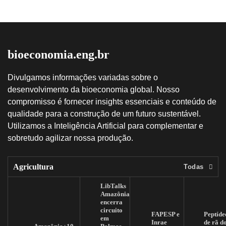
bioeconomia.eng.br
Divulgamos informações variadas sobre o
desenvolvimento da bioeconomia global. Nosso
compromisso é fornecer insights essenciais e conteúdo de
qualidade para a construção de um futuro sustentável.
Utilizamos a Inteligência Artificial para complementar e
sobretudo agilizar nossa produção.
Agricultura
Todas
LibTalks
Amazônia
encerra
circuito
FAPESP e
Peptíde
em
Inrae
de rã d