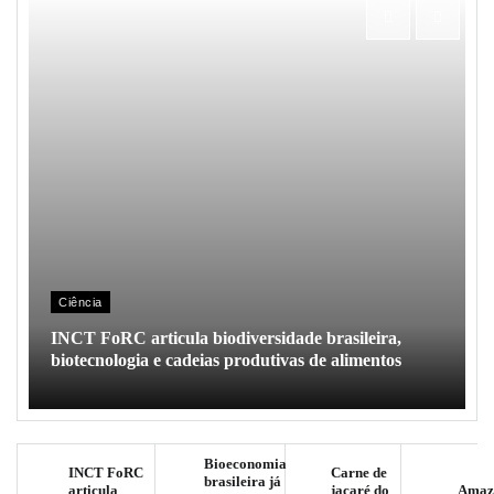
Ciência
INCT FoRC articula biodiversidade brasileira,
biotecnologia e cadeias produtivas de alimentos
Bioeconomia
INCT FoRC
Carne de
brasileira já
articula
jacaré do
Amaz