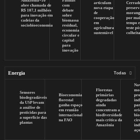
Amazônia+10
Palmas
articulam
Cerrad
abre chamada de
com
nova etapa
preserv
R$ 107,1 milhões
debate
de
morang
para inovação em
sobre
cooperação
por mai
cadeias da
biomassa
em
tempo 
sociobioeconomia
residual,
agricultura
teste pó
economia
sustentável
colheit
circular e
capital
para
inovação
Energia
Todas
No
Florestas
mo
Sensores
Bioeconomia
primárias
pr
biodegradáveis
florestal
degradadas
ind
da USP levam
ganha espaço
ainda
pa
a análise de
em reunião
concentram a
ori
pesticidas para
internacional
biodiversidade
bi
a superfície das
na FAO
mais crítica da
cir
plantas
Amazônia
ind
aç