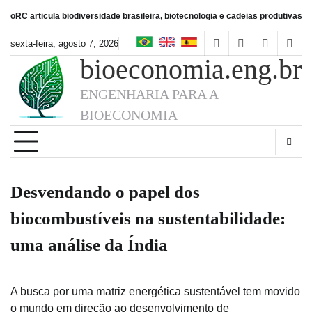
Skip
icula biodiversidade brasileira, biotecnologia e cadeias produtivas de alimento
to
content
sexta-feira, agosto 7, 2026
facebook
instagram
linkedin
twitt
bioeconomia.eng.br
ENGENHARIA PARA A
BIOECONOMIA
Desvendando o papel dos
biocombustíveis na sustentabilidade:
uma análise da Índia
A busca por uma matriz energética sustentável tem movido
o mundo em direção ao desenvolvimento de