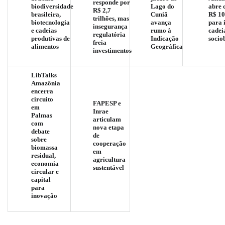
responde por
biodiversidade
Lago do
abre 
R$ 2,7
brasileira,
Cuniã
R$ 10
trilhões, mas
biotecnologia
avança
para 
insegurança
e cadeias
rumo à
cadei
regulatória
produtivas de
Indicação
socio
freia
alimentos
Geográfica
investimentos
LibTalks
Amazônia
encerra
circuito
FAPESP e
em
Inrae
Palmas
articulam
com
nova etapa
debate
de
sobre
cooperação
biomassa
em
residual,
agricultura
economia
sustentável
circular e
capital
para
inovação