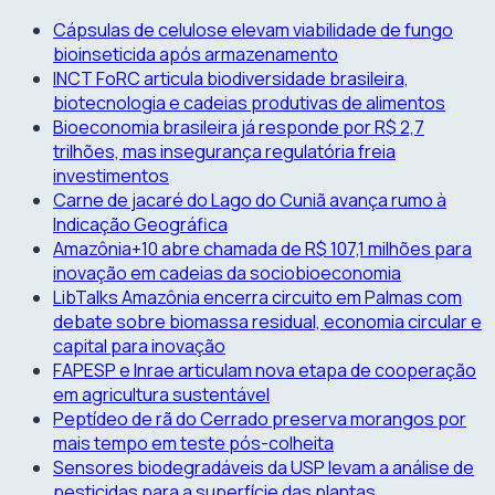
Skip
Cápsulas de celulose elevam viabilidade de fungo
to
bioinseticida após armazenamento
content
INCT FoRC articula biodiversidade brasileira,
biotecnologia e cadeias produtivas de alimentos
Bioeconomia brasileira já responde por R$ 2,7
trilhões, mas insegurança regulatória freia
investimentos
Carne de jacaré do Lago do Cuniã avança rumo à
Indicação Geográfica
Amazônia+10 abre chamada de R$ 107,1 milhões para
inovação em cadeias da sociobioeconomia
LibTalks Amazônia encerra circuito em Palmas com
debate sobre biomassa residual, economia circular e
capital para inovação
FAPESP e Inrae articulam nova etapa de cooperação
em agricultura sustentável
Peptídeo de rã do Cerrado preserva morangos por
mais tempo em teste pós-colheita
Sensores biodegradáveis da USP levam a análise de
pesticidas para a superfície das plantas