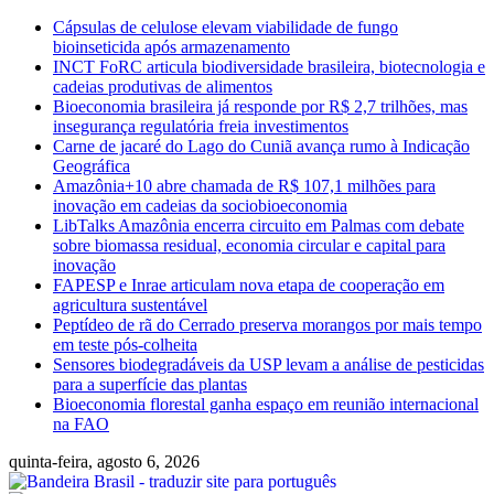
Skip
Cápsulas de celulose elevam viabilidade de fungo
to
bioinseticida após armazenamento
content
INCT FoRC articula biodiversidade brasileira, biotecnologia e
cadeias produtivas de alimentos
Bioeconomia brasileira já responde por R$ 2,7 trilhões, mas
insegurança regulatória freia investimentos
Carne de jacaré do Lago do Cuniã avança rumo à Indicação
Geográfica
Amazônia+10 abre chamada de R$ 107,1 milhões para
inovação em cadeias da sociobioeconomia
LibTalks Amazônia encerra circuito em Palmas com debate
sobre biomassa residual, economia circular e capital para
inovação
FAPESP e Inrae articulam nova etapa de cooperação em
agricultura sustentável
Peptídeo de rã do Cerrado preserva morangos por mais tempo
em teste pós-colheita
Sensores biodegradáveis da USP levam a análise de pesticidas
para a superfície das plantas
Bioeconomia florestal ganha espaço em reunião internacional
na FAO
quinta-feira, agosto 6, 2026