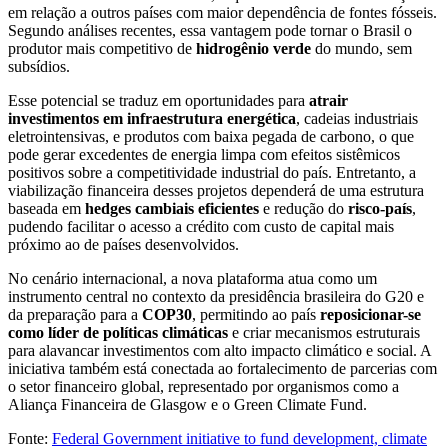
em relação a outros países com maior dependência de fontes fósseis.
Segundo análises recentes, essa vantagem pode tornar o Brasil o
produtor mais competitivo de
hidrogênio verde
do mundo, sem
subsídios.
Esse potencial se traduz em oportunidades para
atrair
investimentos em infraestrutura energética
, cadeias industriais
eletrointensivas, e produtos com baixa pegada de carbono, o que
pode gerar excedentes de energia limpa com efeitos sistêmicos
positivos sobre a competitividade industrial do país. Entretanto, a
viabilização financeira desses projetos dependerá de uma estrutura
baseada em
hedges cambiais eficientes
e redução do
risco-país
,
pudendo facilitar o acesso a crédito com custo de capital mais
próximo ao de países desenvolvidos.
No cenário internacional, a nova plataforma atua como um
instrumento central no contexto da presidência brasileira do G20 e
da preparação para a
COP30
, permitindo ao país
reposicionar-se
como líder de políticas climáticas
e criar mecanismos estruturais
para alavancar investimentos com alto impacto climático e social. A
iniciativa também está conectada ao fortalecimento de parcerias com
o setor financeiro global, representado por organismos como a
Aliança Financeira de Glasgow e o Green Climate Fund.
Fonte:
Federal Government initiative to fund development, climate