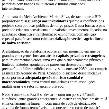
parcerias com bancos multilaterais e fundos climáticos
internacionais.
A ministra do Meio Ambiente, Marina Silva, destacou que a BIP
proporcionará
segurança aos investidores
quanto à coerência dos
projetos com políticas públicas de longo prazo. Dessa forma, o país
pretende criar um ecossistema que valorize investimentos focados na
adaptação climática e transformação econômica, com atenção
especial para áreas como
reindustrialização verde
e
agricultura
de baixo carbono
.
A estruturação da plataforma ocorre em um momento em que os
grandes emergentes buscam
atrair capitais privados estrangeiros
para investimentos verdes, uma vez que o financiamento público é
limitado. Estudos apontam que países em desenvolvimento
precisarão mobilizar trilhões em investimentos até 2050 para cumprir
as metas do Acordo de Paris. Contudo, o sucesso dessa iniciativa
passa por uma
adequada gestão do risco cambial e
macroeconômico
, tema central nos debates entre instituições
multilaterais e o setor financeiro privado.
Nesse contexto, o Brasil se destaca como um possível “outlier
climático” entre grandes emergentes. A matriz energética brasileira já
é majoritariamente limpa — com mais de 80% da eletricidade
advinda de fontes renováveis —, o que reduz o custo de transição