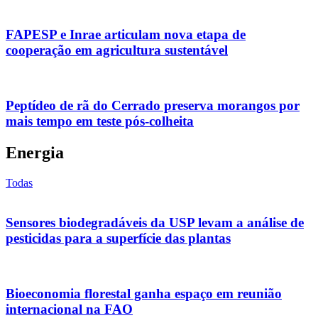
FAPESP e Inrae articulam nova etapa de
cooperação em agricultura sustentável
Peptídeo de rã do Cerrado preserva morangos por
mais tempo em teste pós-colheita
Energia
Todas
Sensores biodegradáveis da USP levam a análise de
pesticidas para a superfície das plantas
Bioeconomia florestal ganha espaço em reunião
internacional na FAO