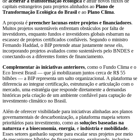
de
acelerar a transformação ecológica
e atrair novos fluxos de
capitais estrangeiros para projetos alinhados ao
Plano de
Transformação Ecológica do Brasil
e ao
Plano Clima
.
A proposta é
preencher lacunas entre projetos e financiadores
.
Muitos projetos sustentáveis enfrentam obstáculos por falta de
investidores, enquanto fundos e investidores globais esbarram na
escassez de projetos certificados confiáveis. Segundo o ministro
Fernando Haddad, o BIP pretende atuar justamente nesse elo,
incorporando projetos avaliados como sustentáveis pelo BNDES e
conectando-os a diferentes fontes de financiamento.
Complementar às iniciativas anteriores
, como o Fundo Clima e o
Eco Invest Brasil — que já mobilizaram juntos cerca de R$ 55
bilhões — a BIP representa um salto organizacional. A plataforma se
diferencia ao integrar certificação, estruturação e articulação com o
mercado, uma estratégia que responde diretamente a demandas
históricas pela criação de um ambiente confiável para captação de
investimento climático no Brasil.
Além de oferecer visibilidade para iniciativas alinhadas aos planos
governamentais de descarbonização, a plataforma mapeia setores
prioritários para investimento, como as
soluções baseadas na
natureza e a bioeconomia
,
energia
, e
indústria e mobilidade
.
Esses setores ganharão suporte para escalar seus projetos por meio
de mecanismos híbridos de financiamento, explorando, inclusive,