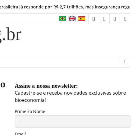
a já responde por R$ 2,7 trilhões, mas insegurança regulatória fr
facebook
instagram
linkedin
twit
.br
ão
Assine a nossa newsletter:
Cadastre-se e receba novidades exclusivas sobre
bioeconomia!
Primeiro Nome
Email