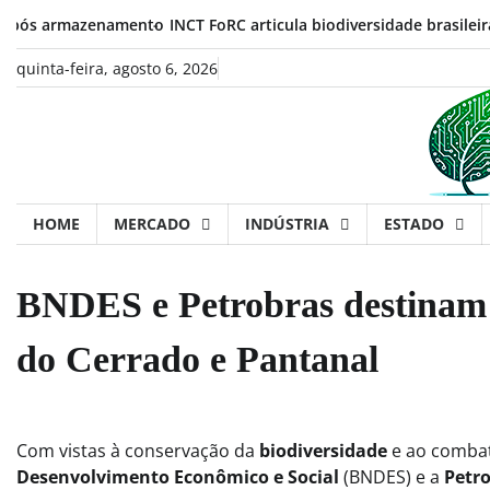
Skip
 armazenamento
INCT FoRC articula biodiversidade brasileira, biot
to
content
quinta-feira, agosto 6, 2026
HOME
MERCADO
INDÚSTRIA
ESTADO
BNDES e Petrobras destinam 
do Cerrado e Pantanal
Com vistas à conservação da
biodiversidade
e ao combat
Desenvolvimento Econômico e Social
(BNDES) e a
Petr