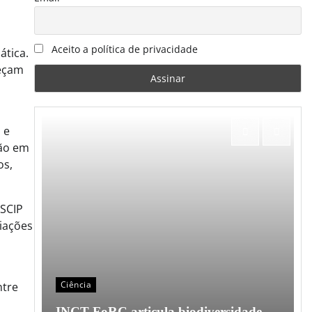
Aceito a política de privacidade
ática.
leçam
 e
ção em
os,
SCIP
ciações
Ciência
ntre
o em
INCT FoRC articula biodiversidade