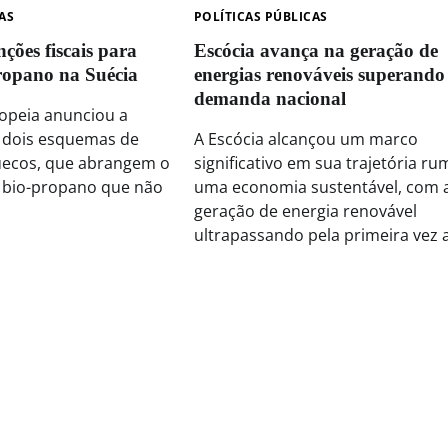
AS
POLÍTICAS PÚBLICAS
ções fiscais para
Escócia avança na geração de
propano na Suécia
energias renováveis superando
demanda nacional
opeia anunciou a
 dois esquemas de
A Escócia alcançou um marco
suecos, que abrangem o
significativo em sua trajetória ru
e bio-propano que não
uma economia sustentável, com 
geração de energia renovável
ultrapassando pela primeira vez a