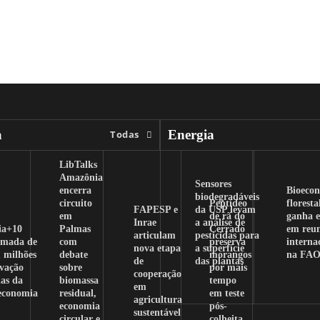
a
Energia
Todas
LibTalks
Amazônia
Sensores
encerra
Bioeco
biodegradáveis
circuito
Peptídeo
floresta
FAPESP e
da USP levam
em
de rã do
ganha e
Inrae
a análise de
ia+10
Palmas
Cerrado
em reu
articulam
pesticidas para
amada de
com
preserva
interna
nova etapa
a superfície
 milhões
debate
morangos
na FA
de
das plantas
ovação
sobre
por mais
cooperação
as da
biomassa
tempo
em
oeconomia
residual,
em teste
agricultura
economia
pós-
sustentável
circular e
colheita