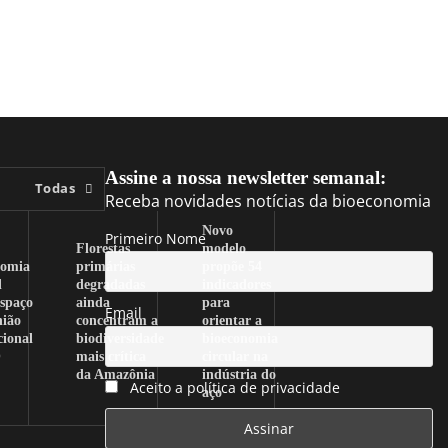
Assine a nossa newsletter semanal:
Todas
Receba novidades notícias da bioeconomia
Novo
Primeiro Nome
Florestas
modelo
nomia
primárias
propõe 54
l
degradadas
indicadores
spaço
ainda
para
Email
nião
concentram a
orientar a
cional
biodiversidade
bioeconomia
O
mais crítica
circular na
da Amazônia
indústria do
Aceito a política de privacidade
aço