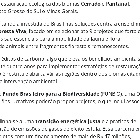
 restauração ecológica dos biomas
Cerrado
e
Pantanal
,
to Grosso do Sul e Minas Gerais.
tando a investida do Brasil nas soluções contra a crise clim
oresta Viva
, focado em selecionar até 9 projetos que forta
cos são essenciais para a mobilidade da fauna e flora,
de animais entre fragmentos florestais remanescentes.
réditos de carbono, algo que eleva os benefícios ambientais
até quatro anos para implementar estratégias de restaura
é restrita e abarca várias regiões dentro dos biomas citad
a intervenção ambiental.
lo
Fundo Brasileiro para a Biodiversidade
(FUNBIO), uma O
 fins lucrativos poderão propor projetos, o que inclui asso
Eventos E Conferências
alinha-se a uma
transição energética justa
e a práticas de
ão de emissões de gases de efeito estufa. Essa parceria e
LibTalks Amazônia encerra circuit
ojetos com um financiamento de mais de R$ 47 milhões,
Palmas com debate sobre biomassa