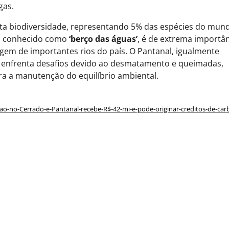
gas.
residual, economia circular e capita
para inovação
ta biodiversidade, representando 5% das espécies do mun
a, conhecido como
‘berço das águas’
, é de extrema importâ
igem de importantes rios do país. O Pantanal, igualmente
s e enfrenta desafios devido ao desmatamento e queimadas,
ra a manutenção do equilíbrio ambiental.
cao-no-Cerrado-e-Pantanal-recebe-R$-42-mi-e-pode-originar-creditos-de-ca