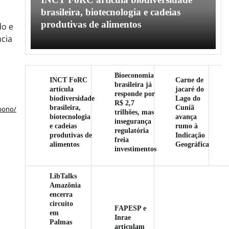
l
brasileira, biotecnologia e cadeias
produtivas de alimentos
do e
ncia
Bioeconomia
INCT FoRC
Carne de
brasileira já
articula
jacaré do
responde por
biodiversidade
Lago do
R$ 2,7
brasileira,
Cuniã
rbono/
trilhões, mas
biotecnologia
avança
insegurança
e cadeias
rumo à
regulatória
produtivas de
Indicação
freia
alimentos
Geográfica
investimentos
LibTalks
Amazônia
encerra
circuito
FAPESP e
em
Inrae
Palmas
articulam