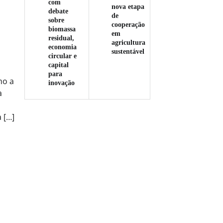
com
nova etapa
debate
de
sobre
cooperação
biomassa
em
residual,
agricultura
economia
sustentável
circular e
capital
para
mo a
inovação
a
 […]