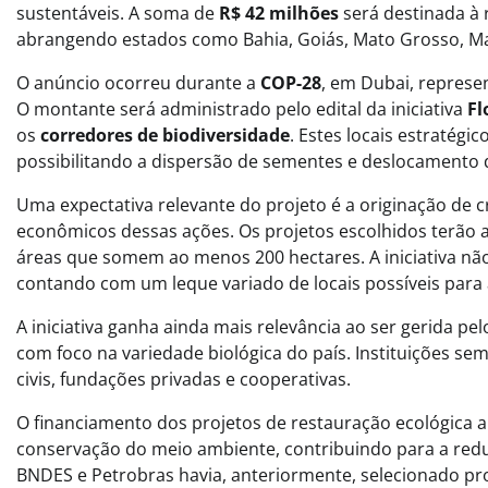
sustentáveis. A soma de
R$ 42 milhões
será destinada à
abrangendo estados como Bahia, Goiás, Mato Grosso, Ma
O anúncio ocorreu durante a
COP-28
, em Dubai, represen
O montante será administrado pelo edital da iniciativa
Fl
os
corredores de biodiversidade
. Estes locais estratégi
possibilitando a dispersão de sementes e deslocamento 
Uma expectativa relevante do projeto é a originação de c
econômicos dessas ações. Os projetos escolhidos terão 
áreas que somem ao menos 200 hectares. A iniciativa não 
contando com um leque variado de locais possíveis para 
A iniciativa ganha ainda mais relevância ao ser gerida pe
com foco na variedade biológica do país. Instituições sem
civis, fundações privadas e cooperativas.
O financiamento dos projetos de restauração ecológica 
conservação do meio ambiente, contribuindo para a reduç
BNDES e Petrobras havia, anteriormente, selecionado pr