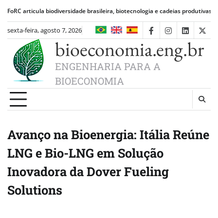
Skip
cula biodiversidade brasileira, biotecnologia e cadeias produtivas de alimentos
to
content
sexta-feira, agosto 7, 2026
facebook
instagram
linkedin
twit
bioeconomia.eng.br
ENGENHARIA PARA A
BIOECONOMIA
Avanço na Bioenergia: Itália Reúne
LNG e Bio-LNG em Solução
Inovadora da Dover Fueling
Solutions