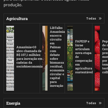
produção.
Agricultura
Todas
LibTalks
Amazônia
encerra
circuito
FAPESP e
Pep
em
Inrae
de r
Amazônia+10
Palmas
articulam
Cer
abre chamada de
com
nova etapa
pre
R$ 107,1 milhões
debate
de
mor
para inovação em
sobre
cooperação
por
cadeias da
biomassa
em
tem
sociobioeconomia
residual,
agricultura
test
economia
sustentável
colh
circular e
capital
para
inovação
Energia
Todas