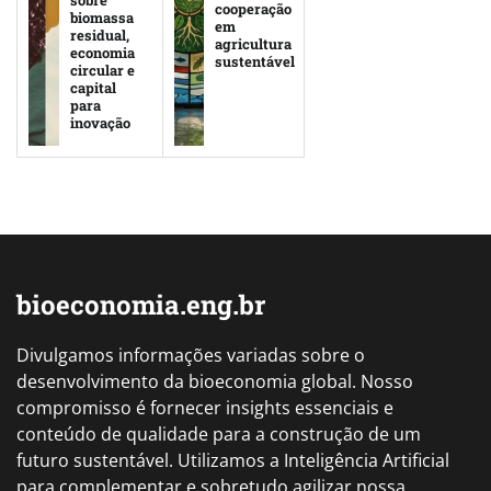
sobre
cooperação
biomassa
em
residual,
agricultura
economia
sustentável
circular e
capital
para
inovação
bioeconomia.eng.br
Divulgamos informações variadas sobre o
desenvolvimento da bioeconomia global. Nosso
compromisso é fornecer insights essenciais e
conteúdo de qualidade para a construção de um
futuro sustentável. Utilizamos a Inteligência Artificial
para complementar e sobretudo agilizar nossa