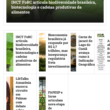
INCT FoRC articula biodiversidade brasileira,
biotecnologia e cadeias produtivas de
alimentos
Bioeconomia
INCT FoRC
Carne de
brasileira já
articula
jacaré do
A
responde por
biodiversidade
Lago do
a
R$ 2,7
brasileira,
Cuniã
R
trilhões, mas
biotecnologia e
avança
p
insegurança
cadeias
rumo à
c
regulatória
produtivas de
Indicação
s
freia
alimentos
Geográfica
investimentos
LibTalks
Amazônia
encerra
circuito
FAPESP e
em
Inrae
Palmas
articulam
com
nova etapa
debate
de