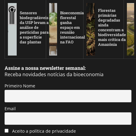
Florestas
Sensores
Bioeconomia
primárias
biodegradáveis
florestal
degradadas
da USP levam a
ganha
ainda
análise de
espaço em
concentram a
pesticidas para
reunião
biodiversidade
a superfície
internacional
mais crítica da
das plantas
na FAO
Amazônia
Assine a nossa newsletter semanal:
Receba novidades notícias da bioeconomia
Primeiro Nome
Email
Aceito a política de privacidade