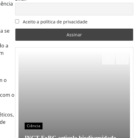
uência
Aceito a política de privacidade
ra se
do a
um
m o
 com o
éticos,
 de
Ciência
o em
INCT FoRC articula biodiversidade