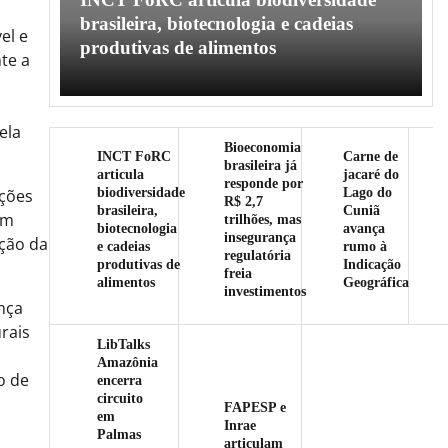
l
brasileira, biotecnologia e cadeias
el e
produtivas de alimentos
te a
ela
Bioeconomia
INCT FoRC
Carne de
brasileira já
articula
jacaré do
responde por
biodiversidade
Lago do
ações
R$ 2,7
brasileira,
Cuniã
um
trilhões, mas
biotecnologia
avança
insegurança
ição da
e cadeias
rumo à
regulatória
produtivas de
Indicação
freia
alimentos
Geográfica
investimentos
nça
rais
LibTalks
Amazônia
o de
encerra
circuito
FAPESP e
em
Inrae
Palmas
articulam