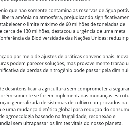
residual, economia circular e capita
ênio que não somente contamina as reservas de água potáv
para inovação
libera amônia na atmosfera, prejudicando significativamen
stabelecer o limite máximo de 60 milhões de toneladas de
de cerca de 130 milhões, destacou a urgência de uma meta
onferência da Biodiversidade das Nações Unidas: reduzir p
cançado por meio de ajustes de práticas convencionais. Inov
ulturas podem parecer soluções, mas provavelmente trarão 
nificativa de perdas de nitrogênio pode passar pela diminu
de desintensificar a agricultura sem comprometer a segura
l, porém somente se forem implementadas mudanças estrutu
a adoção generalizada de sistemas de cultivo comprovados na
ária e uma mudança dietética global para redução do consum
e agroecologia baseado na frugalidade, reconexão e
dial sem ultrapassar os limites vitais do nosso planeta.