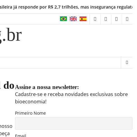
 responde por R$ 2,7 trilhões, mas insegurança regulatória freia 
facebook
instagram
linkedin
twit
.br
l do
Assine a nossa newsletter:
Cadastre-se e receba novidades exclusivas sobre
bioeconomia!
Primeiro Nome
 nosso
 peça
Email