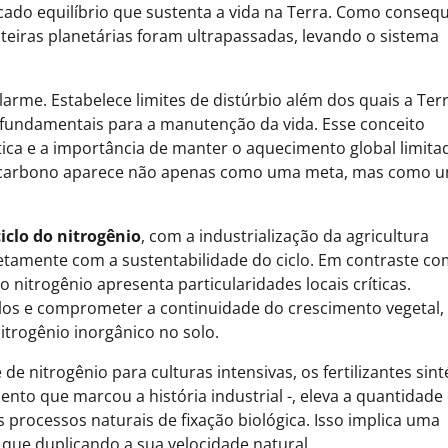
licado equilíbrio que sustenta a vida na Terra. Como conseq
onteiras planetárias foram ultrapassadas, levando o sistema
rme. Estabelece limites de distúrbio além dos quais a Ter
fundamentais para a manutenção da vida. Esse conceito
tica e a importância de manter o aquecimento global limita
e de carbono aparece não apenas como uma meta, mas como 
ciclo do nitrogênio
, com a industrialização da agricultura
amente com a sustentabilidade do ciclo. Em contraste co
o nitrogênio apresenta particularidades locais críticas.
los e comprometer a continuidade do crescimento vegetal,
nitrogênio inorgânico no solo.
e nitrogênio para culturas intensivas, os fertilizantes sint
Eventos E Conferências
to que marcou a história industrial -, eleva a quantidade
s processos naturais de fixação biológica. Isso implica uma
LibTalks Amazônia encerra circuit
 que duplicando a sua velocidade natural.
Palmas com debate sobre biomassa