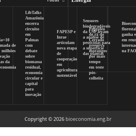
LibTalks
Amazônia
Sensores
encerra
Bioeco
biodegradáveis
circuito
Peptídeo
floresta
FAPESP e
da USP levam
em
de rã do
ganha e
Inrae
a análise de
ia+10
Palmas
Cerrado
em reu
articulam
pesticidas para
amada de
com
preserva
interna
nova etapa
a superfície
 milhões
debate
morangos
na FA
de
das plantas
ovação
sobre
por mais
cooperação
as da
biomassa
tempo
em
oeconomia
residual,
em teste
agricultura
economia
pós-
sustentável
circular e
colheita
capital
para
inovação
Copyright © 2026
bioeconomia.eng.br