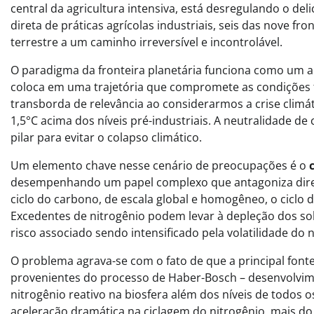
central da agricultura intensiva, está desregulando o de
direta de práticas agrícolas industriais, seis das nove fr
terrestre a um caminho irreversível e incontrolável.
O paradigma da fronteira planetária funciona como um ala
coloca em uma trajetória que compromete as condições 
transborda de relevância ao considerarmos a crise climá
1,5°C acima dos níveis pré-industriais. A neutralidad
pilar para evitar o colapso climático.
Um elemento chave nesse cenário de preocupações é o
desempenhando um papel complexo que antagoniza diret
ciclo do carbono, de escala global e homogêneo, o ciclo d
Excedentes de nitrogênio podem levar à depleção dos so
risco associado sendo intensificado pela volatilidade do 
O problema agrava-se com o fato de que a principal fonte d
provenientes do processo de Haber-Bosch – desenvolvimen
nitrogênio reativo na biosfera além dos níveis de todos o
aceleração dramática na ciclagem do nitrogênio, mais do