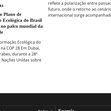
reflete a polarização entre passa
AS
futuro, onde o retorno ao cenári
o Plano de
internacional surge acompanhado
 Ecológica do Brasil
 no palco mundial da
de
formação Ecológica do
o na COP 28 Em Dubai,
abes, durante a 28ª
s Nações Unidas sobre
a
Energia
Todas