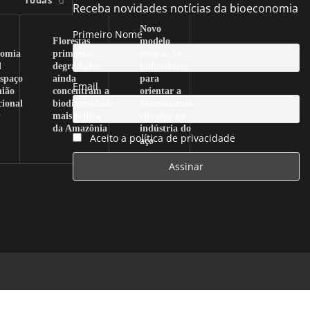
Receba novidades notícias da bioeconomia
Novo
Primeiro Nome
Florestas
modelo
nomia
primárias
propõe 54
l
degradadas
indicadores
spaço
ainda
para
Email
nião
concentram a
orientar a
cional
biodiversidade
bioeconomia
O
mais crítica
circular na
da Amazônia
indústria do
Aceito a política de privacidade
aço