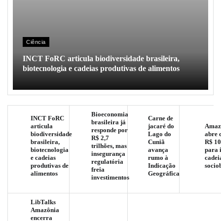
Ciência
INCT FoRC articula biodiversidade brasileira,
biotecnologia e cadeias produtivas de alimentos
Bioeconomia
INCT FoRC
Carne de
brasileira já
articula
jacaré do
Amaz
responde por
biodiversidade
Lago do
abre 
R$ 2,7
brasileira,
Cuniã
R$ 10
trilhões, mas
biotecnologia
avança
para 
insegurança
e cadeias
rumo à
cadei
regulatória
produtivas de
Indicação
socio
freia
alimentos
Geográfica
investimentos
LibTalks
Amazônia
encerra