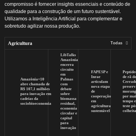
compromisso é fornecer insights essenciais e conteúdo de
qualidade para a construção de um futuro sustentável.
Utilizamos a Inteligência Artificial para complementar e
sobretudo agilizar nossa produção.
Agricultura
Todas
LibTalks
Amazônia
encerra
circuito
FAPESP e
Peptíde
em
Inrae
de rã d
Amazônia+10
Palmas
articulam
Cerrad
abre chamada de
com
nova etapa
preserv
R$ 107,1 milhões
debate
de
morang
para inovação em
sobre
cooperação
por mai
cadeias da
biomassa
em
tempo 
sociobioeconomia
residual,
agricultura
teste pó
economia
sustentável
colheit
circular e
capital
para
inovação