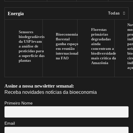
Energia
Todas
No
Florestas
mo
Sensores
Bioeconomia
primárias
pr
biodegradáveis
florestal
degradadas
ind
da USP levam
ganha espaço
ainda
pa
a análise de
em reunião
concentram a
ori
pesticidas para
internacional
biodiversidade
bi
a superfície das
na FAO
mais crítica da
cir
plantas
Amazônia
ind
aç
Assine a nossa newsletter semanal:
Receba novidades notícias da bioeconomia
Primeiro Nome
Email