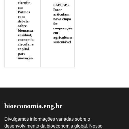
circuito
FAPESP e
em
Inrae
Palmas
articulam
com
nova etapa
debate
de
sobre
cooperação
biomassa
em
residual,
agricultura
economia
sustentável
circular e
capital
para
inovação
bioeconomia.eng.br
Divulgamos informações variadas sobre o
desenvolvimento da bioeconomia global. Nosso