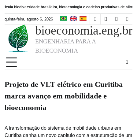
Skip
iversidade brasileira, biotecnologia e cadeias produtivas de alimentos
Bioecon
to
content
quinta-feira, agosto 6, 2026
facebook
instagram
linkedin
twitt
bioeconomia.eng.br
ENGENHARIA PARA A
BIOECONOMIA
Projeto de VLT elétrico em Curitiba
marca avanço em mobilidade e
bioeconomia
A transformação do sistema de mobilidade urbana em
Curitiba ganha um novo capítulo com a estruturação de um