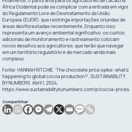
Finalmente, o panorama para os agricultores de cacau na
África Ocidental pode se complicar com a entrada em vigor
do Regulamento Livre de Desmatamento da União
Europeia (EUDR), que restringe importações oriundas de
áreas desflorestadas recentemente. Enquanto isso
representa um avanço ambiental significativo, os custos
adicionais de monitoramento e rastreamento colocam
novos desafios aos agricultores, que terão que navegar
em um território regulatório e de mercado ainda mais
complexo.
Fonte: HANNAH RITCHIE. ‘The chocolate price spike: what’s
happening to global cocoa production?’, SUSTAINABILITY
BY NUMBERS. Abril 1, 2024,
https://www.sustainabilitybynumbers.com/p/cocoa-prices
Compartilhar