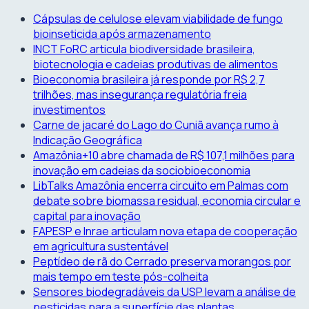
Skip
Cápsulas de celulose elevam viabilidade de fungo
to
bioinseticida após armazenamento
content
INCT FoRC articula biodiversidade brasileira,
biotecnologia e cadeias produtivas de alimentos
Bioeconomia brasileira já responde por R$ 2,7
trilhões, mas insegurança regulatória freia
investimentos
Carne de jacaré do Lago do Cuniã avança rumo à
Indicação Geográfica
Amazônia+10 abre chamada de R$ 107,1 milhões para
inovação em cadeias da sociobioeconomia
LibTalks Amazônia encerra circuito em Palmas com
debate sobre biomassa residual, economia circular e
capital para inovação
FAPESP e Inrae articulam nova etapa de cooperação
em agricultura sustentável
Peptídeo de rã do Cerrado preserva morangos por
mais tempo em teste pós-colheita
Sensores biodegradáveis da USP levam a análise de
pesticidas para a superfície das plantas