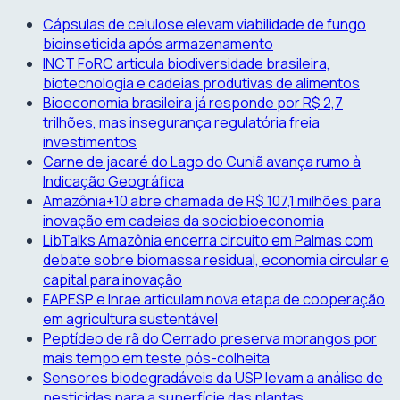
Skip
Cápsulas de celulose elevam viabilidade de fungo
to
bioinseticida após armazenamento
content
INCT FoRC articula biodiversidade brasileira,
biotecnologia e cadeias produtivas de alimentos
Bioeconomia brasileira já responde por R$ 2,7
trilhões, mas insegurança regulatória freia
investimentos
Carne de jacaré do Lago do Cuniã avança rumo à
Indicação Geográfica
Amazônia+10 abre chamada de R$ 107,1 milhões para
inovação em cadeias da sociobioeconomia
LibTalks Amazônia encerra circuito em Palmas com
debate sobre biomassa residual, economia circular e
capital para inovação
FAPESP e Inrae articulam nova etapa de cooperação
em agricultura sustentável
Peptídeo de rã do Cerrado preserva morangos por
mais tempo em teste pós-colheita
Sensores biodegradáveis da USP levam a análise de
pesticidas para a superfície das plantas