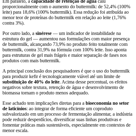
Em paralelo, a
capacidade de retenção de água
caiu
proporcionalmente com o aumento do buttermilk: de 52,4% (100%
leite) para 18,6% (100% buttermilk). Essa redução foi atribuída ao
menor teor de proteínas do buttermilk em relação ao leite (1,76%
contra 3%).
Por outro lado, a
sinérese
— um indicador de instabilidade na
estrutura do gel — aumentou nas formulações com maior presença
de buttermilk, alcançando 73,9% no produto feito totalmente com
buttermilk, contra 31,9% na fórmula com 100% leite. Isso aponta
para estruturas de gel mais frágeis e maior separação de fases nos
produtos com mais buttermilk.
A principal conclusão dos pesquisadores é que o uso do buttermilk
para produzir kefir é tecnologicamente viável até um limite de
substituição de 40% do leite
. Acima desse percentual, os efeitos
negativos sobre textura, retenção de água e desenvolvimento de
biomassa tornam o produto menos adequado.
Esse achado tem implicações diretas para a
bioeconomia no setor
de laticínios
: ao integrar de forma eficiente um coproduto
subvalorizado em um processo de fermentação alimentar, a indústria
pode reduzir desperdícios, diversificar suas linhas produtivas e
fomentar práticas mais sustentáveis, especialmente em contextos de
menor escala.