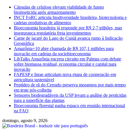
Skip
Cápsulas de celulose elevam viabilidade de fungo
to
bioinseticida após armazenamento
content
INCT FoRC articula biodiversidade brasileira, biotecnologia e
cadeias produtivas de alimentos
Bioeconomia brasileira já responde por R$ 2,7 trilhões, mas
insegurança regulatória freia investimentos
Carne de jacaré do Lago do Cuniã avança rumo à Indicação
Geográfica
Amazônia+10 abre chamada de R$ 107,1 milhões para
inovação em cadeias da sociobioeconomia
LibTalks Amazônia encerra circuito em Palmas com debate
sobre biomassa residual, economia circular e capital para
inovação
FAPESP e Inrae articulam nova etapa de cooperação em
agricultura sustentável
Peptídeo de rã do Cerrado preserva morangos por mais tempo
em teste pós-colheita
Sensores biodegradáveis da USP levam a análise de pesticidas
para a superfície das plantas
Bioeconomia florestal ganha espaço em reunião internacional
na FAO
domingo, agosto 9, 2026