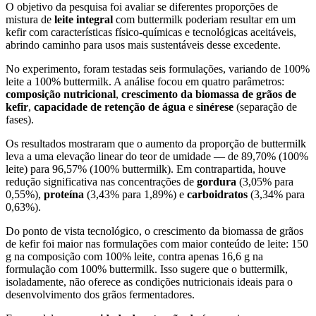
O objetivo da pesquisa foi avaliar se diferentes proporções de
mistura de
leite integral
com buttermilk poderiam resultar em um
kefir com características físico-químicas e tecnológicas aceitáveis,
abrindo caminho para usos mais sustentáveis desse excedente.
No experimento, foram testadas seis formulações, variando de 100%
leite a 100% buttermilk. A análise focou em quatro parâmetros:
composição nutricional
,
crescimento da biomassa de grãos de
kefir
,
capacidade de retenção de água
e
sinérese
(separação de
fases).
Os resultados mostraram que o aumento da proporção de buttermilk
leva a uma elevação linear do teor de umidade — de 89,70% (100%
leite) para 96,57% (100% buttermilk). Em contrapartida, houve
redução significativa nas concentrações de
gordura
(3,05% para
0,55%),
proteína
(3,43% para 1,89%) e
carboidratos
(3,34% para
0,63%).
Do ponto de vista tecnológico, o crescimento da biomassa de grãos
de kefir foi maior nas formulações com maior conteúdo de leite: 150
g na composição com 100% leite, contra apenas 16,6 g na
formulação com 100% buttermilk. Isso sugere que o buttermilk,
isoladamente, não oferece as condições nutricionais ideais para o
desenvolvimento dos grãos fermentadores.