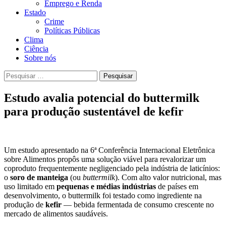
Emprego e Renda
Estado
Crime
Políticas Públicas
Clima
Ciência
Sobre nós
Pesquisar
por:
Estudo avalia potencial do buttermilk
para produção sustentável de kefir
Um estudo apresentado na 6ª Conferência Internacional Eletrônica
sobre Alimentos propôs uma solução viável para revalorizar um
coproduto frequentemente negligenciado pela indústria de laticínios:
o
soro de manteiga
(ou
buttermilk
). Com alto valor nutricional, mas
uso limitado em
pequenas e médias indústrias
de países em
desenvolvimento, o buttermilk foi testado como ingrediente na
produção de
kefir
— bebida fermentada de consumo crescente no
mercado de alimentos saudáveis.