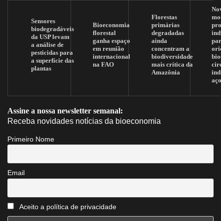
No
Florestas
mo
Sensores
Bioeconomia
primárias
pr
biodegradáveis
florestal
degradadas
ind
da USP levam
ganha espaço
ainda
pa
a análise de
em reunião
concentram a
ori
pesticidas para
internacional
biodiversidade
bi
a superfície das
na FAO
mais crítica da
cir
plantas
Amazônia
ind
aç
Assine a nossa newsletter semanal:
Receba novidades notícias da bioeconomia
Primeiro Nome
Email
Aceito a política de privacidade