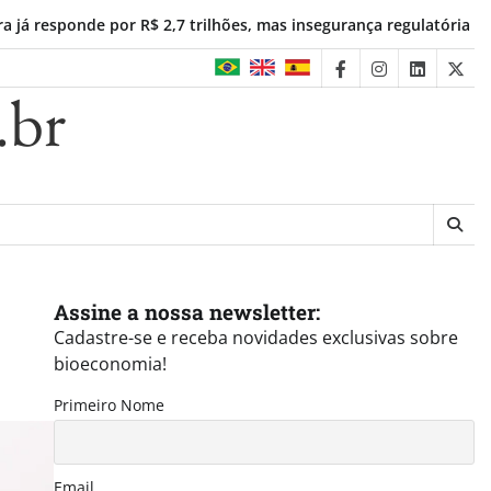
or R$ 2,7 trilhões, mas insegurança regulatória freia investiment
facebook
instagram
linkedin
twit
.br
Assine a nossa newsletter:
Cadastre-se e receba novidades exclusivas sobre
bioeconomia!
Primeiro Nome
Email