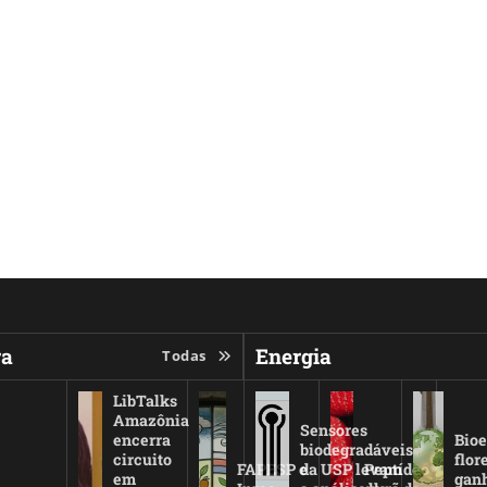
ra
Energia
Todas
LibTalks
Amazônia
Sensores
encerra
Bio
biodegradáveis
circuito
flor
FAPESP e
da USP levam
Peptídeo
em
gan