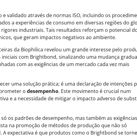
 e validado através de normas ISO, incluindo os procedim
aliados a experiências de consumo em diversas regiões do gl
rigores industriais. Tais resultados reforçam o potencial d
micos, que geram impactos negativos ao ambiente.
eiras da Biophilica revelou um grande interesse pelo produ
s iniciais com Brightbond, sinalizando uma mudança gradua
linhadas com as exigências de um mercado cada vez mais
recer uma solução prática; é uma declaração de intenções 
omprometer o
desempenho
. Este movimento é crucial num
iva e a necessidade de mitigar o impacto adverso de subst
o só os padrões de desempenho, mas também as exigência
onista na promoção de métodos de produção que não só
. A expectativa é que produtos como o Brightbond se tor