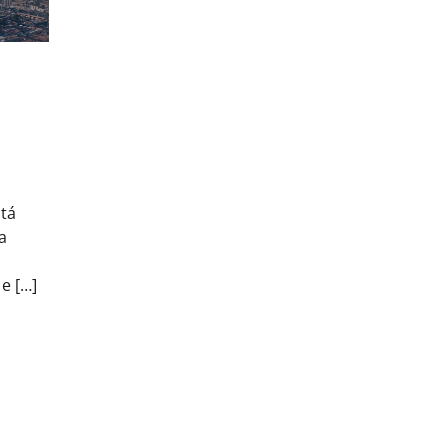
tá
a
e […]