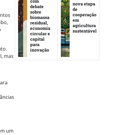
com
nova etapa
debate
de
sobre
cooperação
entos
biomassa
em
obo,
residual,
agricultura
economia
o
sustentável
circular e
capital
para
to.
inovação
l, mas
para
âncias
s
nem um