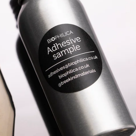
Eventos E Conferências
LibTalks Amazônia encerra
circuito em Palmas com debate