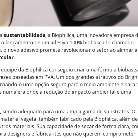
sobre biomassa residual, econo
circular e capital para inovação
 a
sustentabilidade
, a Biophilica, uma inovadora empresa 
m o lançamento de um adesivo 100% biobaseado chamado
, o novo adesivo promete revolucionar o setor ao alinhar a
rcular
.
 equipe da Biophilica conseguiu criar uma fórmula biobase
 vezes baseadas em PVA. Um dos grandes atrativos do Brig
ornando-o uma opção segura para o meio ambiente e para 
nte numa era onde a redução do impacto ambiental é uma
ue, sendo adequado para uma ampla gama de substratos. O
aterial vegetal também fabricado pela Biophilica, além de
outros materiais. Sua capacidade de secar de forma clara, c
para designers e fabricantes que não querem comprometer