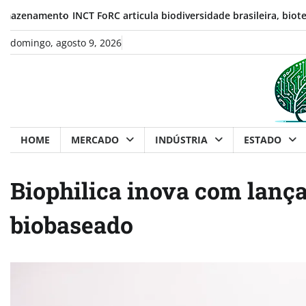
Skip
INCT FoRC articula biodiversidade brasileira, biotecnologia e cad
to
content
domingo, agosto 9, 2026
HOME
MERCADO
INDÚSTRIA
ESTADO
Biophilica inova com lanç
biobaseado