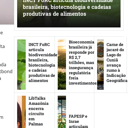
mia
brasileira, biotecnologia e cadeias
produtivas de alimentos
de
Bioeconomia
INCT FoRC
Carne de
lta
brasileira já
articula
jacaré do
responde por
biodiversidade
Lago do
R$ 2,7
brasileira,
Cuniã
trilhões, mas
ada
biotecnologia
avança
insegurança
e cadeias
rumo à
htbond
regulatória
produtivas de
Indicação
freia
a
alimentos
Geográfica
investimentos
LibTalks
Amazônia
encerra
circuito
FAPESP e
om
em
Inrae
Palmas
articulam