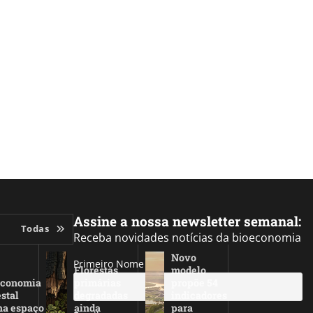
Assine a nossa newsletter semanal:
Todas
Receba novidades notícias da bioeconomia
Novo
Primeiro Nome
Florestas
modelo
economia
primárias
propõe 54
estal
degradadas
indicadores
ha espaço
ainda
para