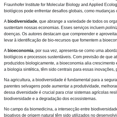
Fraunhofer Institute for Molecular Biology and Applied Ecolo
biológicos pode enfrentar desafios globais, como mudanças c
A
biodiversidade
, que abrange a variedade de todos os org
sustentam nossas economias. Esses serviços incluem
polini
doenças. Os autores destacam que compreender e aproveitar
levar à identificação de bio-recursos que fomentem a bioeco
A
bioeconomia
, por sua vez, apresenta-se como uma aborda
biológicos e processos sustentáveis. Com previsão de que a
produzidos biologicamente, a bioeconomia alia crescimento 
a biologia sintética, têm sido centrais para essas inovações,
Na agricultura, a biodiversidade é fundamental para a seguran
parentes selvagens pode aumentar a produtividade, melhorar 
dessa diversidade é crucial para criar sistemas agrícolas r
biodiversidade e a degradação dos ecossistemas.
No campo da biomedicina, a intersecção entre biodiversida
bioativos de origem natural têm sido utilizados no desenvol