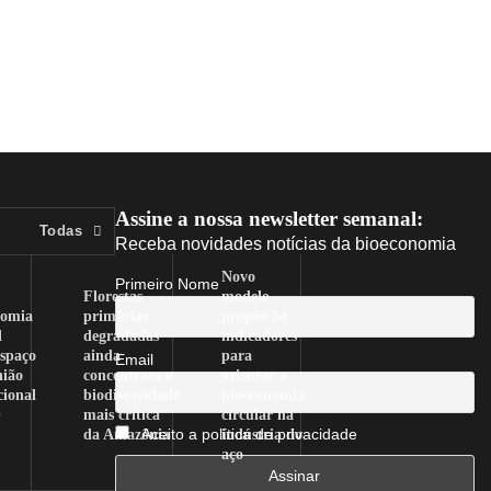
Assine a nossa newsletter semanal:
Todas
Receba novidades notícias da bioeconomia
Novo
Primeiro Nome
Florestas
modelo
nomia
primárias
propõe 54
l
degradadas
indicadores
spaço
ainda
para
Email
nião
concentram a
orientar a
cional
biodiversidade
bioeconomia
O
mais crítica
circular na
da Amazônia
indústria do
Aceito a política de privacidade
aço