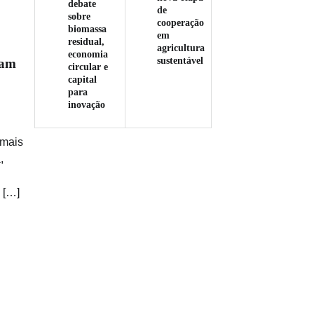
debate
de
sobre
cooperação
biomassa
em
residual,
agricultura
economia
sustentável
ram
circular e
capital
para
inovação
 mais
,
 […]