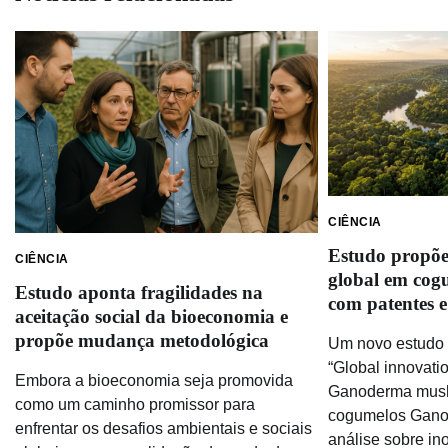
CIÊNCIA
Estudo propõ
CIÊNCIA
global em co
Estudo aponta fragilidades na
com patentes e 
aceitação social da bioeconomia e
propõe mudança metodológica
Um novo estudo i
“Global innovati
Embora a bioeconomia seja promovida
Ganoderma mush
como um caminho promissor para
cogumelos Gano
enfrentar os desafios ambientais e sociais
análise sobre in