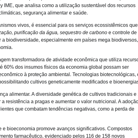
gy IME, que analisa como a utilização sustentável dos recursos
limáticas, segurança alimentar e saúde.
anismos vivos, é essencial para os serviços ecossistêmicos que
zação, purificação da água, sequestro de carbono
e controle de
 a biodiversidade, especialmente em países mega biodiversos
nomia.
gem transformadora de atividade econômica que utiliza recurs
té 60% dos insumos físicos da economia global possam ser
econômico à proteção ambiental. Tecnologias biotecnológicas,
 possibilitando cultivos geneticamente modificados e bioenergia
ça alimentar. A diversidade genética de cultivos tradicionais e
a resistência a pragas e aumentar o valor nutricional. A adoçã
esilientes que combatam tendências negativas, como a perda de
Eventos E Conferências
LibTalks Amazônia encerra circuit
de e bioeconomia promove avanços significativos. Compostos
Palmas com debate sobre biomassa
vimento farmacêutico, evidenciado pelos 116 de 158 novos