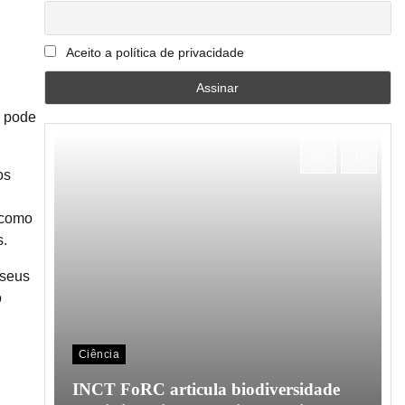
Aceito a política de privacidade
, pode
os
 como
s.
 seus
o
Ciência
o em
INCT FoRC articula biodiversidade