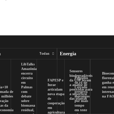
a
Energia
Todas
LibTalks
Amazônia
Sensores
encerra
Bioeco
biodegradáveis
circuito
Peptídeo
floresta
FAPESP e
da USP levam
em
de rã do
ganha e
Inrae
a análise de
ia+10
Palmas
Cerrado
em reu
articulam
pesticidas para
amada de
com
preserva
interna
nova etapa
a superfície
 milhões
debate
morangos
na FA
de
das plantas
ovação
sobre
por mais
cooperação
as da
biomassa
tempo
em
oeconomia
residual,
em teste
agricultura