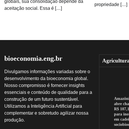
globais, sua consolidação depende da
propriedade […]
aceitação social. Essa é […]
bioeconomia.eng.br
Agricultur
Divulgamos informações variadas sobre o
desenvolvimento da bioeconomia global.
Nosso compromisso é fornecer insights
essenciais e conteúdo de qualidade para a
Amazôn
construção de um futuro sustentável.
abre ch
Utilizamos a Inteligência Artificial para
R$ 107,1
complementar e sobretudo agilizar nossa
para in
em cadei
produção.
sociobi