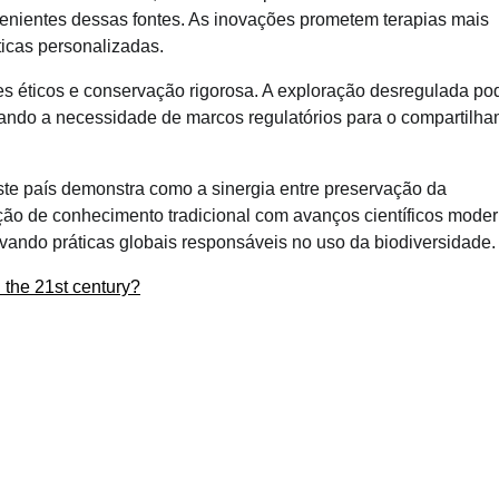
residual, economia circular e capita
nientes dessas fontes. As inovações prometem terapias mais
para inovação
icas personalizadas.
es éticos e conservação rigorosa. A exploração desregulada po
acando a necessidade de marcos regulatórios para o compartilh
te país demonstra como a sinergia entre preservação da
ção de conhecimento tradicional com avanços científicos mode
ivando práticas globais responsáveis no uso da biodiversidade.
n the 21st century?