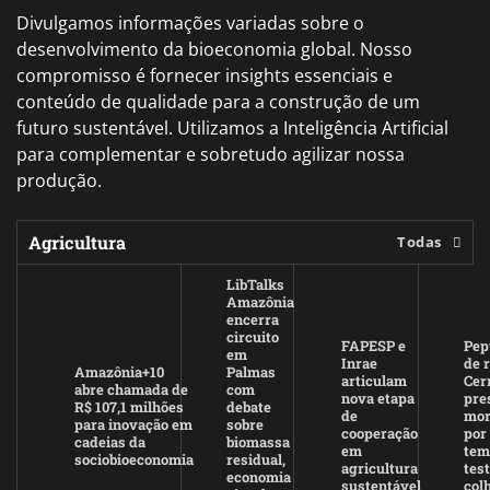
Divulgamos informações variadas sobre o
desenvolvimento da bioeconomia global. Nosso
compromisso é fornecer insights essenciais e
conteúdo de qualidade para a construção de um
futuro sustentável. Utilizamos a Inteligência Artificial
para complementar e sobretudo agilizar nossa
produção.
Agricultura
Todas
LibTalks
Amazônia
encerra
circuito
FAPESP e
Pep
em
Inrae
de r
Amazônia+10
Palmas
articulam
Cer
abre chamada de
com
nova etapa
pre
R$ 107,1 milhões
debate
de
mor
para inovação em
sobre
cooperação
por
cadeias da
biomassa
em
tem
sociobioeconomia
residual,
agricultura
test
economia
sustentável
colh