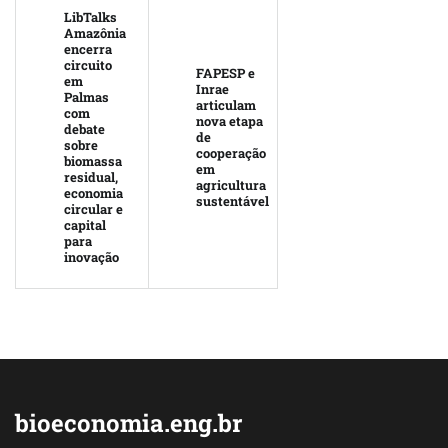
LibTalks
Amazônia
encerra
circuito
FAPESP e
em
Inrae
Palmas
articulam
com
nova etapa
debate
de
sobre
cooperação
biomassa
em
residual,
agricultura
economia
sustentável
circular e
capital
para
inovação
bioeconomia.eng.br