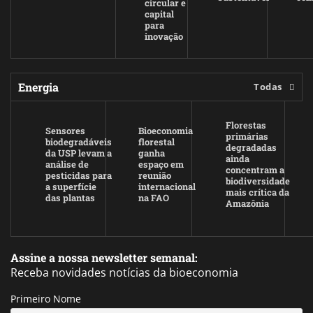
circular e
capital
para
inovação
Energia
Todas
Florestas
Sensores
Bioeconomia
primárias
biodegradáveis
florestal
degradadas
da USP levam a
ganha
ainda
análise de
espaço em
concentram a
pesticidas para
reunião
biodiversidade
a superfície
internacional
mais crítica da
das plantas
na FAO
Amazônia
Assine a nossa newsletter semanal:
Receba novidades notícias da bioeconomia
Primeiro Nome