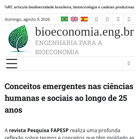
Skip
ula biodiversidade brasileira, biotecnologia e cadeias produtivas de alimentos
to
content
domingo, agosto 9, 2026
facebook
instagram
linkedin
twit
bioeconomia.eng.br
ENGENHARIA PARA A
BIOECONOMIA
Conceitos emergentes nas ciências
humanas e sociais ao longo de 25
anos
A
revista Pesquisa FAPESP
realiza uma profunda
reflexão sobre termos e conceitos que têm moldado as