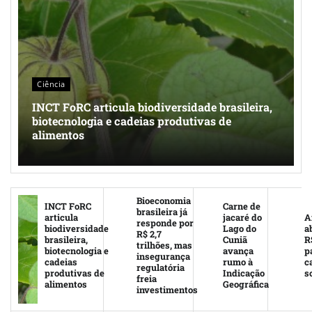
Ciência
INCT FoRC articula biodiversidade brasileira,
biotecnologia e cadeias produtivas de
alimentos
Bioeconomia
INCT FoRC
Carne de
brasileira já
articula
jacaré do
A
responde por
biodiversidade
Lago do
a
R$ 2,7
brasileira,
Cuniã
R
trilhões, mas
biotecnologia e
avança
p
insegurança
cadeias
rumo à
c
regulatória
produtivas de
Indicação
s
freia
alimentos
Geográfica
investimentos