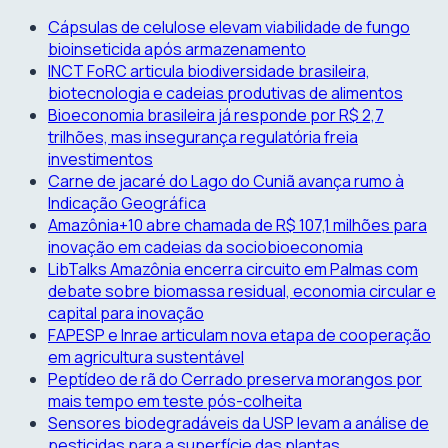
Skip
Cápsulas de celulose elevam viabilidade de fungo
to
bioinseticida após armazenamento
content
INCT FoRC articula biodiversidade brasileira,
biotecnologia e cadeias produtivas de alimentos
Bioeconomia brasileira já responde por R$ 2,7
trilhões, mas insegurança regulatória freia
investimentos
Carne de jacaré do Lago do Cuniã avança rumo à
Indicação Geográfica
Amazônia+10 abre chamada de R$ 107,1 milhões para
inovação em cadeias da sociobioeconomia
LibTalks Amazônia encerra circuito em Palmas com
debate sobre biomassa residual, economia circular e
capital para inovação
FAPESP e Inrae articulam nova etapa de cooperação
em agricultura sustentável
Peptídeo de rã do Cerrado preserva morangos por
mais tempo em teste pós-colheita
Sensores biodegradáveis da USP levam a análise de
pesticidas para a superfície das plantas