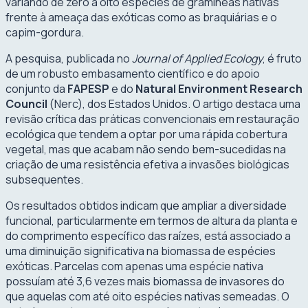
variando de zero a oito espécies de gramíneas nativas
frente à ameaça das exóticas como as braquiárias e o
capim-gordura.
A pesquisa, publicada no
Journal of Applied Ecology
, é fruto
de um robusto embasamento científico e do apoio
conjunto da
FAPESP
e do
Natural Environment Research
Council
(Nerc), dos Estados Unidos. O artigo destaca uma
revisão crítica das práticas convencionais em restauração
ecológica que tendem a optar por uma rápida cobertura
vegetal, mas que acabam não sendo bem-sucedidas na
criação de uma resistência efetiva a invasões biológicas
subsequentes.
Os resultados obtidos indicam que ampliar a diversidade
funcional, particularmente em termos de altura da planta e
do comprimento específico das raízes, está associado a
uma diminuição significativa na biomassa de espécies
exóticas. Parcelas com apenas uma espécie nativa
possuíam até 3,6 vezes mais biomassa de invasores do
que aquelas com até oito espécies nativas semeadas. O