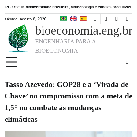
Skip
la biodiversidade brasileira, biotecnologia e cadeias produtivas de alimentos
B
to
content
sábado, agosto 8, 2026
facebook
instagram
linkedin
twitt
bioeconomia.eng.br
ENGENHARIA PARA A
BIOECONOMIA
Tasso Azevedo: COP28 e a ‘Virada de
Chave’ no compromisso com a meta de
1,5° no combate às mudanças
climáticas