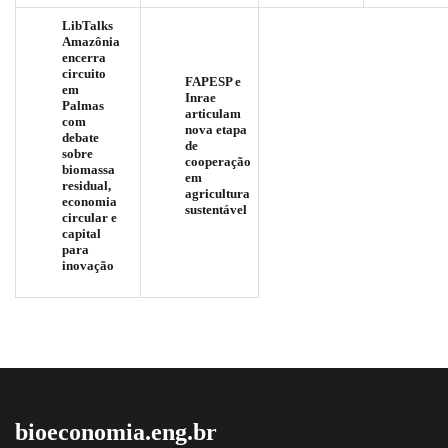
LibTalks
Amazônia
encerra
circuito
FAPESP e
em
Inrae
Palmas
articulam
com
nova etapa
debate
de
sobre
cooperação
biomassa
em
residual,
agricultura
economia
sustentável
circular e
capital
para
inovação
bioeconomia.eng.br