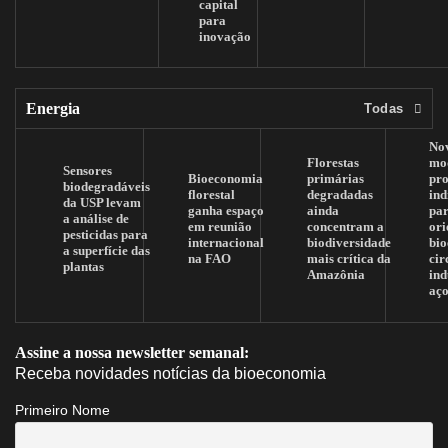
capital
para
inovação
Energia
Todas
No
Florestas
mo
Sensores
Bioeconomia
primárias
pr
biodegradáveis
florestal
degradadas
ind
da USP levam
ganha espaço
ainda
pa
a análise de
em reunião
concentram a
ori
pesticidas para
internacional
biodiversidade
bi
a superfície das
na FAO
mais crítica da
cir
plantas
Amazônia
ind
aç
Assine a nossa newsletter semanal:
Receba novidades notícias da bioeconomia
Primeiro Nome