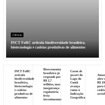
Ciência
INCT FoRC articula biodiversidade brasileira,
biotecnologia e cadeias produtivas de alimentos
Bioeconomia
INCT FoRC
Carne de
brasileira já
articula
jacaré do
Amaz
responde por
biodiversidade
Lago do
abre 
R$ 2,7
brasileira,
Cuniã
R$ 10
trilhões, mas
biotecnologia
avança
para 
insegurança
e cadeias
rumo à
cadei
regulatória
produtivas de
Indicação
socio
freia
alimentos
Geográfica
investimentos