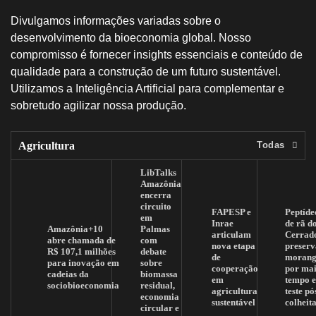
Divulgamos informações variadas sobre o
desenvolvimento da bioeconomia global. Nosso
compromisso é fornecer insights essenciais e conteúdo de
qualidade para a construção de um futuro sustentável.
Utilizamos a Inteligência Artificial para complementar e
sobretudo agilizar nossa produção.
Agricultura
Todas
LibTalks
Amazônia
encerra
circuito
FAPESP e
Peptíde
em
Inrae
de rã d
Amazônia+10
Palmas
articulam
Cerrad
abre chamada de
com
nova etapa
preserv
R$ 107,1 milhões
debate
de
morang
para inovação em
sobre
cooperação
por mai
cadeias da
biomassa
em
tempo 
sociobioeconomia
residual,
agricultura
teste pó
economia
sustentável
colheit
circular e