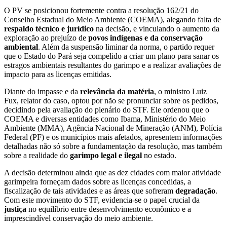
O PV se posicionou fortemente contra a resolução 162/21 do
Conselho Estadual do Meio Ambiente (COEMA), alegando falta de
respaldo técnico e jurídico
na decisão, e vinculando o aumento da
exploração ao prejuízo de
povos indígenas e da conservação
ambiental
. Além da suspensão liminar da norma, o partido requer
que o Estado do Pará seja compelido a criar um plano para sanar os
estragos ambientais resultantes do garimpo e a realizar avaliações de
impacto para as licenças emitidas.
Diante do impasse e da
relevância da matéria
, o ministro Luiz
Fux, relator do caso, optou por não se pronunciar sobre os pedidos,
decidindo pela avaliação do plenário do STF. Ele ordenou que o
COEMA e diversas entidades como Ibama, Ministério do Meio
Ambiente (MMA), Agência Nacional de Mineração (ANM), Polícia
Federal (PF) e os municípios mais afetados, apresentem informações
detalhadas não só sobre a fundamentação da resolução, mas também
sobre a realidade do
garimpo legal e ilegal
no estado.
A decisão determinou ainda que as dez cidades com maior atividade
garimpeira forneçam dados sobre as licenças concedidas, a
fiscalização de tais atividades e as áreas que sofreram
degradação
.
Com este movimento do STF, evidencia-se o papel crucial da
justiça
no equilíbrio entre desenvolvimento econômico e a
imprescindível conservação do meio ambiente.