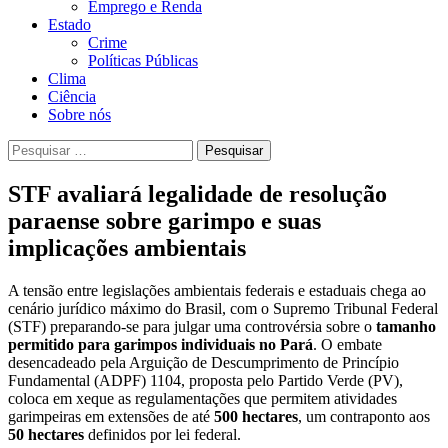
Emprego e Renda
Estado
Crime
Políticas Públicas
Clima
Ciência
Sobre nós
Pesquisar
por:
STF avaliará legalidade de resolução
paraense sobre garimpo e suas
implicações ambientais
A tensão entre legislações ambientais federais e estaduais chega ao
cenário jurídico máximo do Brasil, com o Supremo Tribunal Federal
(STF) preparando-se para julgar uma controvérsia sobre o
tamanho
permitido para garimpos individuais no Pará
. O embate
desencadeado pela Arguição de Descumprimento de Princípio
Fundamental (ADPF) 1104, proposta pelo Partido Verde (PV),
coloca em xeque as regulamentações que permitem atividades
garimpeiras em extensões de até
500 hectares
, um contraponto aos
50 hectares
definidos por lei federal.