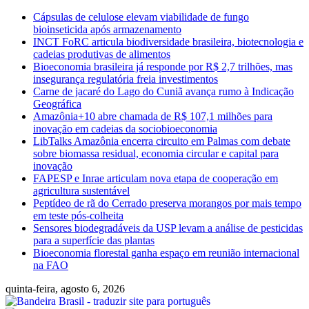
Skip
Cápsulas de celulose elevam viabilidade de fungo
to
bioinseticida após armazenamento
content
INCT FoRC articula biodiversidade brasileira, biotecnologia e
cadeias produtivas de alimentos
Bioeconomia brasileira já responde por R$ 2,7 trilhões, mas
insegurança regulatória freia investimentos
Carne de jacaré do Lago do Cuniã avança rumo à Indicação
Geográfica
Amazônia+10 abre chamada de R$ 107,1 milhões para
inovação em cadeias da sociobioeconomia
LibTalks Amazônia encerra circuito em Palmas com debate
sobre biomassa residual, economia circular e capital para
inovação
FAPESP e Inrae articulam nova etapa de cooperação em
agricultura sustentável
Peptídeo de rã do Cerrado preserva morangos por mais tempo
em teste pós-colheita
Sensores biodegradáveis da USP levam a análise de pesticidas
para a superfície das plantas
Bioeconomia florestal ganha espaço em reunião internacional
na FAO
quinta-feira, agosto 6, 2026