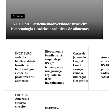
Ciência
INCT FoRC articula biodiversidade brasileira,
biotecnologia e cadeias produtivas de alimentos
Bioeconomia
INCT FoRC
Carne de
brasileira já
articula
jacaré do
Amaz
responde por
biodiversidade
Lago do
abre 
R$ 2,7
brasileira,
Cuniã
R$ 10
trilhões, mas
biotecnologia
avança
para 
insegurança
e cadeias
rumo à
cadei
regulatória
produtivas de
Indicação
socio
freia
alimentos
Geográfica
investimentos
LibTalks
Amazônia
encerra
circuito
FAPESP e