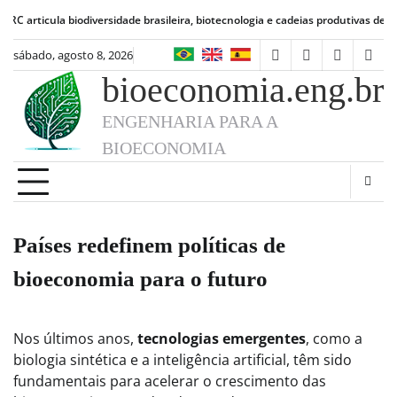
Skip
la biodiversidade brasileira, biotecnologia e cadeias produtivas de alimentos
B
to
content
sábado, agosto 8, 2026
facebook
instagram
linkedin
twit
bioeconomia.eng.br
ENGENHARIA PARA A
BIOECONOMIA
Países redefinem políticas de
bioeconomia para o futuro
Nos últimos anos,
tecnologias emergentes
, como a
biologia sintética e a inteligência artificial, têm sido
fundamentais para acelerar o crescimento das