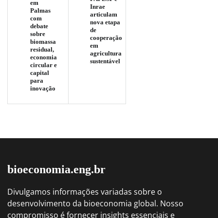
em
Inrae
Palmas
articulam
com
nova etapa
debate
de
sobre
cooperação
biomassa
em
residual,
agricultura
economia
sustentável
circular e
capital
para
inovação
bioeconomia.eng.br
Divulgamos informações variadas sobre o
desenvolvimento da bioeconomia global. Nosso
compromisso é fornecer insights essenciais e