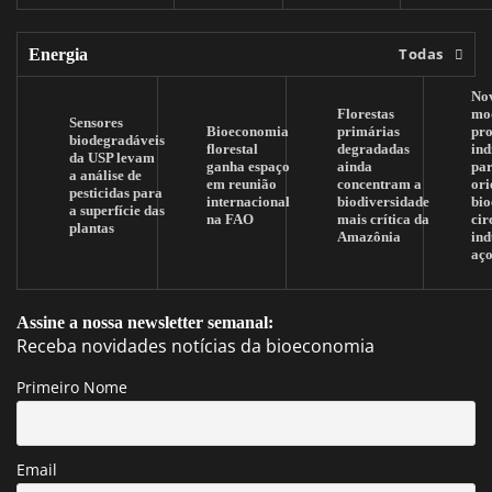
Todas
Energia
No
Florestas
mo
Sensores
Bioeconomia
primárias
pr
biodegradáveis
florestal
degradadas
ind
da USP levam
ganha espaço
ainda
pa
a análise de
em reunião
concentram a
ori
pesticidas para
internacional
biodiversidade
bi
a superfície das
na FAO
mais crítica da
cir
plantas
Amazônia
ind
aç
Assine a nossa newsletter semanal:
Receba novidades notícias da bioeconomia
Primeiro Nome
Email