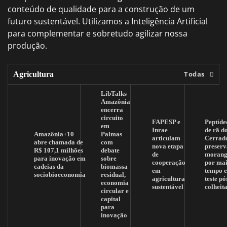
conteúdo de qualidade para a construção de um
futuro sustentável. Utilizamos a Inteligência Artificial
para complementar e sobretudo agilizar nossa
produção.
Todas
Agricultura
LibTalks
Amazônia
encerra
circuito
FAPESP e
Peptíde
em
Inrae
de rã d
Amazônia+10
Palmas
articulam
Cerrad
abre chamada de
com
nova etapa
preserv
R$ 107,1 milhões
debate
de
morang
para inovação em
sobre
cooperação
por mai
cadeias da
biomassa
em
tempo 
sociobioeconomia
residual,
agricultura
teste pó
economia
sustentável
colheit
circular e
capital
para
inovação