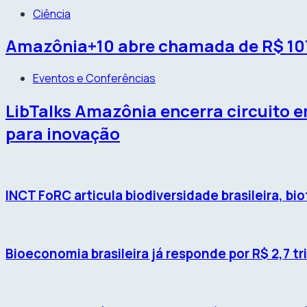
Ciência
Amazônia+10 abre chamada de R$ 107
Eventos e Conferências
LibTalks Amazônia encerra circuito 
para inovação
INCT FoRC articula biodiversidade brasileira, b
Bioeconomia brasileira já responde por R$ 2,7 t