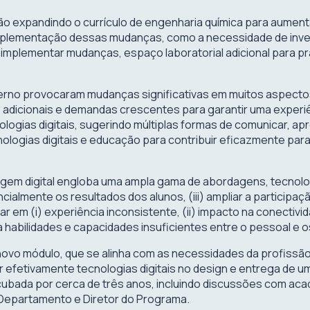
estão expandindo o currículo de engenharia química para aume
plementação dessas mudanças, como a necessidade de investi
implementar mudanças, espaço laboratorial adicional para prát
rno provocaram mudanças significativas em muitos aspectos 
dicionais e demandas crescentes para garantir uma experiên
ogias digitais, sugerindo múltiplas formas de comunicar, apr
nologias digitais e educação para contribuir eficazmente pa
m digital engloba uma ampla gama de abordagens, tecnologia
ncialmente os resultados dos alunos, (iii) ampliar a participaçã
 em (i) experiência inconsistente, (ii) impacto na conectivida
a habilidades e capacidades insuficientes entre o pessoal e o
novo módulo, que se alinha com as necessidades da profissã
efetivamente tecnologias digitais no design e entrega de um
 incubada por cerca de três anos, incluindo discussões com 
 Departamento e Diretor do Programa.