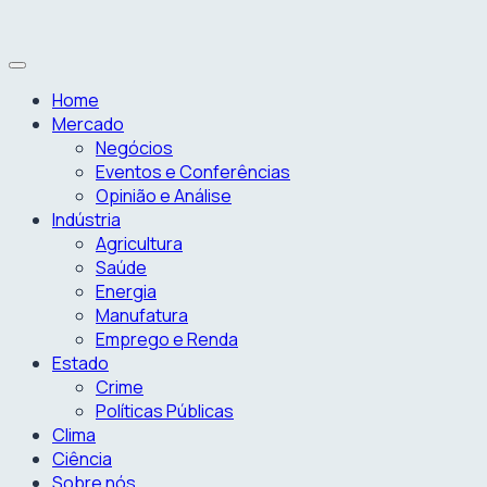
Home
Mercado
Negócios
Eventos e Conferências
Opinião e Análise
Indústria
Agricultura
Saúde
Energia
Manufatura
Emprego e Renda
Estado
Crime
Políticas Públicas
Clima
Ciência
Sobre nós