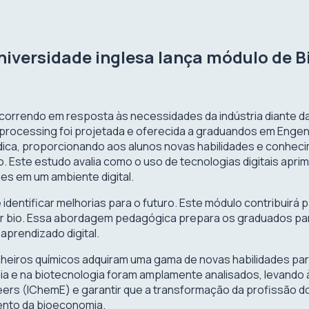
iversidade inglesa lança módulo de 
correndo em resposta às necessidades da indústria diante da
processing foi projetada e oferecida a graduandos em Engenha
médica, proporcionando aos alunos novas habilidades e conhe
o. Este estudo avalia como o uso de tecnologias digitais apr
es em um ambiente digital.
 identificar melhorias para o futuro. Este módulo contribuir
or bio. Essa abordagem pedagógica prepara os graduados par
prendizado digital.
eiros químicos adquiram uma gama de novas habilidades para
 e na biotecnologia foram amplamente analisados, levando à
ineers (IChemE) e garantir que a transformação da profissão 
ento da bioeconomia.