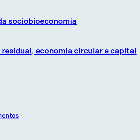
 da sociobioeconomia
esidual, economia circular e capital
imentos