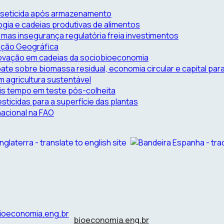
inseticida após armazenamento
logia e cadeias produtivas de alimentos
, mas insegurança regulatória freia investimentos
cação Geográfica
novação em cadeias da sociobioeconomia
te sobre biomassa residual, economia circular e capital par
 agricultura sustentável
is tempo em teste pós-colheita
ticidas para a superfície das plantas
nacional na FAO
bioeconomia.eng.br