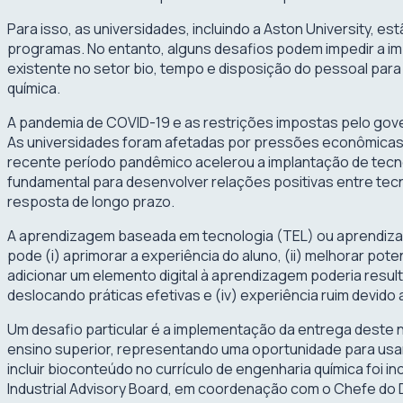
Para isso, as universidades, incluindo a Aston University, 
programas. No entanto, alguns desafios podem impedir a im
existente no setor bio, tempo e disposição do pessoal para 
química.
A pandemia de COVID-19 e as restrições impostas pelo gove
As universidades foram afetadas por pressões econômicas a
recente período pandêmico acelerou a implantação de tecnol
fundamental para desenvolver relações positivas entre tec
resposta de longo prazo.
A aprendizagem baseada em tecnologia (TEL) ou aprendizage
pode (i) aprimorar a experiência do aluno, (ii) melhorar pote
adicionar um elemento digital à aprendizagem poderia resultar
deslocando práticas efetivas e (iv) experiência ruim devido 
Um desafio particular é a implementação da entrega deste 
ensino superior, representando uma oportunidade para usar 
incluir bioconteúdo no currículo de engenharia química foi
Industrial Advisory Board, em coordenação com o Chefe do