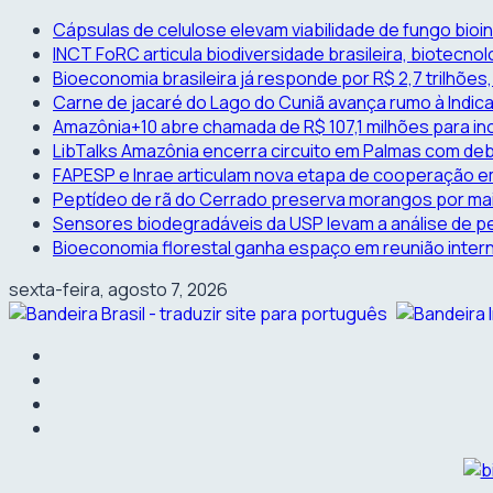
Skip
Cápsulas de celulose elevam viabilidade de fungo bio
to
INCT FoRC articula biodiversidade brasileira, biotecno
content
Bioeconomia brasileira já responde por R$ 2,7 trilhões
Carne de jacaré do Lago do Cuniã avança rumo à Indi
Amazônia+10 abre chamada de R$ 107,1 milhões para i
LibTalks Amazônia encerra circuito em Palmas com deba
FAPESP e Inrae articulam nova etapa de cooperação em
Peptídeo de rã do Cerrado preserva morangos por ma
Sensores biodegradáveis da USP levam a análise de pes
Bioeconomia florestal ganha espaço em reunião inter
sexta-feira, agosto 7, 2026
facebook
instagram
linkedin
twitter