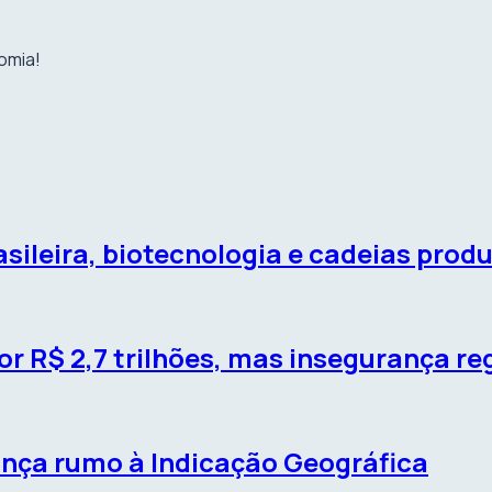
omia!
sileira, biotecnologia e cadeias prod
r R$ 2,7 trilhões, mas insegurança re
ança rumo à Indicação Geográfica